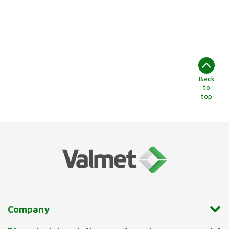
Back
to
top
Company