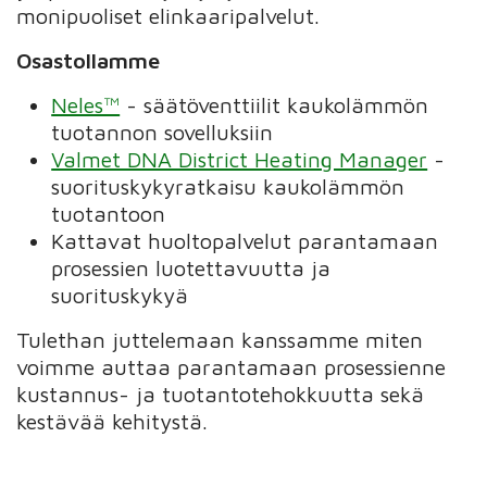
monipuoliset elinkaaripalvelut.
Osastollamme
Neles™
- säätöventtiilit kaukolämmön
tuotannon sovelluksiin
Valmet DNA District Heating Manager
-
suorituskykyratkaisu kaukolämmön
tuotantoon
Kattavat huoltopalvelut parantamaan
prosessien luotettavuutta ja
suorituskykyä
Tulethan juttelemaan kanssamme miten
voimme auttaa parantamaan prosessienne
kustannus- ja tuotantotehokkuutta sekä
kestävää kehitystä.