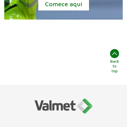
Comece aqui
Back
to
top