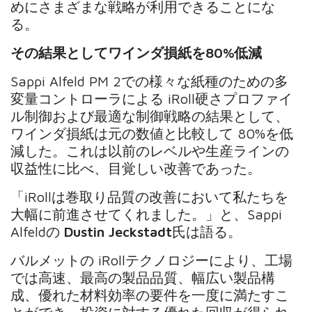
めにさまざまな戦略が利用できることにな
る。
その結果としてワインダ損紙を80%低減
Sappi Alfeld PM 2での様々な紙種のための多
変量コントローラによる iRoll硬さプロファイ
ル制御および最適な制御戦略の結果として、
ワインダ損紙は元の数値と比較して 80%を低
減した。これは以前のレベルや生産ラインの
収益性に比べ、目覚しい改善であった。
「iRollは巻取り品質の改善において私たちを
大幅に前進させてくれました。」と、Sappi
Alfeldの
Dustin Jeckstadt
氏は語る。
バルメットの iRollテクノロジーにより、工場
では高速、最高の製品品質、幅広い製品構
成、優れた材料効率の要件を一度に満たすこ