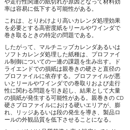
や走行性関連の紙切れが原因となって材料効
率は容易に低下する可能性がある。
これは、とりわけより高いカレンダ処理効果
を必要とする高密度紙をリールやワインダで
巻き取るときの特定の問題である。
したがって、マルチニップカレンダあるいは
ソフトカレンダ処理した紙種は、プロファイ
ル制御についての一連の課題を生み出す。ド
ライエンドでの損紙は親巻きの硬さと直径の
プロファイルに依存する。プロファイルが悪
いとリールやワインダでの巻取りおよび走行
性に関わる問題を引き起し、結果として大量
の損紙が発生する可能性がある。親巻きの CD
硬さプロファイルにおける硬いエリアが、膨
れ、リッジあるいは段の発生を導き、製品ロ
ールの外観品質を低下させることになる。