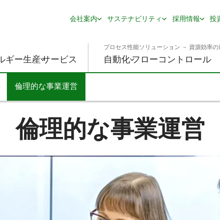
会社案内
サステナビリティ
採用情報
投
プロセス性能ソリューション － 資源効率の
ルギー生産
サービス
自動化
フローコントロール
倫理的な事業運営
gle Dropdown
倫理的な事業運営