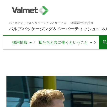
バイオマテリアルソリューションとサービス － 循環型社会の推進
パルプ
パッケージング＆ペーパー
ティッシュ
エネ
私
Toggle Dropdown
Toggle Dr
採用情報
私たちと共に働くということ