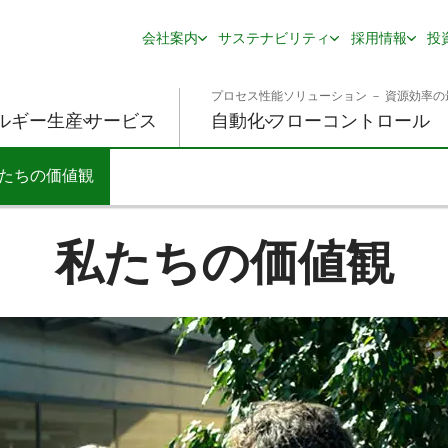
会社案内
サステナビリティ
採用情報
投
プロセス性能ソリューション － 資源効率の
ルギー生産
サービス
自動化
フローコントロール
たちの価値観
opdown
私たちの価値観