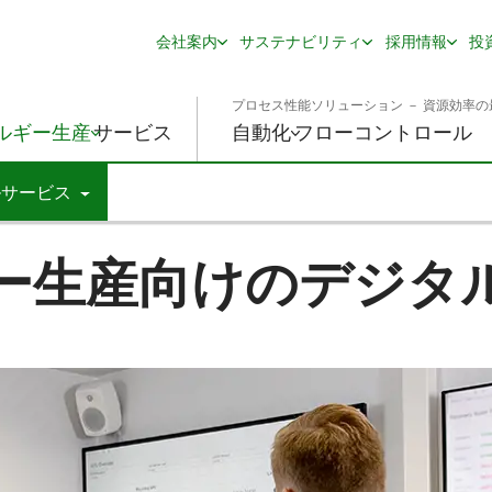
会社案内
サステナビリティ
採用情報
投
プロセス性能ソリューション － 資源効率の
ルギー生産
サービス
自動化
フローコントロール
ルサービス
ー生産向けのデジタ