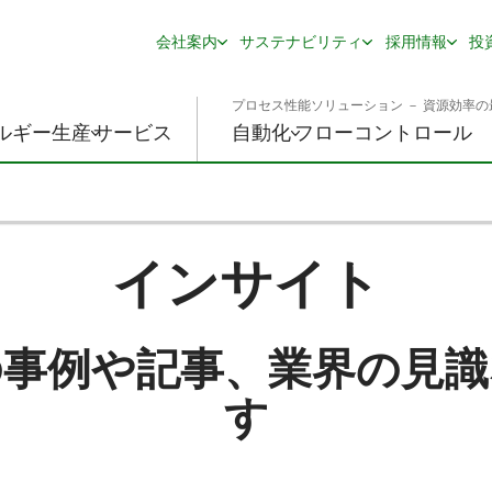
会社案内
サステナビリティ
採用情報
投
プロセス性能ソリューション － 資源効率の
ルギー生産
サービス
自動化
フローコントロール
インサイト
の事例や記事、業界の見識
す