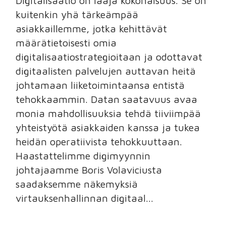
Digitalisaatio on laaja kokonaisuus. Se on
kuitenkin yhä tärkeämpää
asiakkaillemme, jotka kehittävät
määrätietoisesti omia
digitalisaatiostrategioitaan ja odottavat
digitaalisten palvelujen auttavan heitä
johtamaan liiketoimintaansa entistä
tehokkaammin. Datan saatavuus avaa
monia mahdollisuuksia tehdä tiiviimpää
yhteistyötä asiakkaiden kanssa ja tukea
heidän operatiivista tehokkuuttaan.
Haastattelimme digimyynnin
johtajaamme Boris Volaviciusta
saadaksemme näkemyksiä
virtauksenhallinnan digitaal...