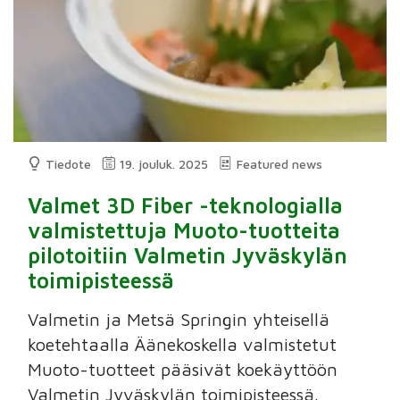
Tiedote
19. jouluk. 2025
Featured news
Valmet 3D Fiber -teknologialla
valmistettuja Muoto-tuotteita
pilotoitiin Valmetin Jyväskylän
toimipisteessä
Valmetin ja Metsä Springin yhteisellä
koetehtaalla Äänekoskella valmistetut
Muoto-tuotteet pääsivät koekäyttöön
Valmetin Jyväskylän toimipisteessä.