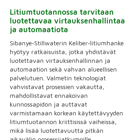
Litiumtuotannossa tarvitaan
luotettavaa virtauksenhallintaa
ja automaatiota
Sibanye‑Stillwaterin Keliber‑litiumhanke
hyötyy ratkaisuista, jotka yhdistävät
luotettavan virtauksenhallinnan ja
automaation sekä vahvan alueellisen
palvelutuen. Valmetin teknologiat
vahvistavat prosessien vakautta,
mahdollistavat ennakoivan
kunnossapidon ja auttavat
varmistamaan korkean käytettävyyden
litiumtuotannon kriittisissä vaiheissa,
mikä lisää luotettavuutta pitkän
aikavälin prosessijatkumoille.