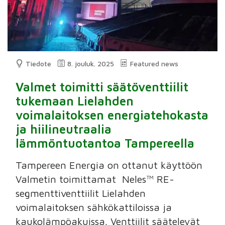
Tiedote
8. jouluk. 2025
Featured news
Valmet toimitti säätöventtiilit
tukemaan Lielahden
voimalaitoksen energiatehokasta
ja hiilineutraalia
lämmöntuotantoa Tampereella
Tampereen Energia on ottanut käyttöön
Valmetin toimittamat Neles™ RE-
segmenttiventtiilit Lielahden
voimalaitoksen sähkökattiloissa ja
kaukolämpöakuissa. Venttiilit säätelevät