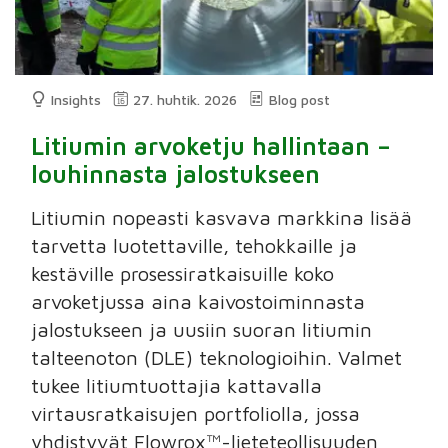
Insights
27. huhtik. 2026
Blog post
Litiumin arvoketju hallintaan –
louhinnasta jalostukseen
Litiumin nopeasti kasvava markkina lisää
tarvetta luotettaville, tehokkaille ja
kestäville prosessiratkaisuille koko
arvoketjussa aina kaivostoiminnasta
jalostukseen ja uusiin suoran litiumin
talteenoton (DLE) teknologioihin. Valmet
tukee litiumtuottajia kattavalla
virtausratkaisujen portfoliolla, jossa
yhdistyvät Flowrox™-lieteteollisuuden