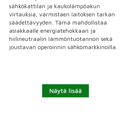
sähkökattilan ja kaukolämpöakun
virtauksia, varmistaen laitoksen tarkan
säädettävyyden. Tämä mahdollistaa
asiakkaalle energiatehokkaan ja
hiilineutraalin lämmöntuotannon sekä
joustavan operoinnin sähkömarkkinoilla.
Näytä lisää