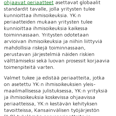
ohjaavat periaatteet
asettavat globaalit
standardit tavalle, jolla yritysten tulee
kunnioittaa ihmisoikeuksia. YK:n
periaatteiden mukaan yritysten tulee
kunnioittaa ihmisoikeuksia kaikessa
toiminnassaan. Yritysten odotetaan
arvioivan ihmisoikeuksia ja niihin liittyviä
mahdollisia riskejä toiminnassaan,
perustavan järjestelmiä näiden riskien
välttämiseksi sekä luovan prosessit korjaavia
toimenpiteitä varten.
Valmet tukee ja edistää periaatteita, jotka
on asetettu YK:n ihmisoikeuksien yleis­
maailmallisessa julistuksessa, YK:n yrityksiä
ja ihmisoikeuksia koskevissa ohjaavissa
periaatteissa, YK:n kestävän kehityksen
tavoitteissa, Kansainvälisen työjärjestön