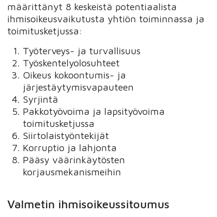
määrittänyt 8 keskeistä potentiaalista
ihmisoikeusvaikutusta yhtiön toiminnassa ja
toimitusketjussa:
Työterveys- ja turvallisuus
Työskentelyolosuhteet
Oikeus kokoontumis- ja
järjestäytymisvapauteen
Syrjintä
Pakkotyövoima ja lapsityövoima
toimitusketjussa
Siirtolaistyöntekijät
Korruptio ja lahjonta
Pääsy väärinkäytösten
korjausmekanismeihin
Valmetin ihmisoikeussitoumus