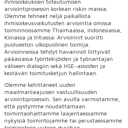
ihmisoikeuksien toteutumisen
arviointiprosessin korkean riskin maissa.
Olemme tehneet neljä paikallista
ihmisoikeusvaikutusten arviointia omissa
toiminnoissamme Thaimaassa, Indonesiassa,
Kiinassa ja Intiassa. Arvioinnit suoritti
puolueeton ulkopuolinen toimija.
Arvioinneissa tehdyt havainnot liittyivät
pääasiassa työntekijöiden ja työnantajan
väliseen dialogiin sekä HSE-asioiden ja
kestävän toimitusketjun hallintaan.
Olemme kehittäneet uuden
maailmanlaajuisen vastuullisuuden
arviointiprosessin. Sen avulla varmistamme,
että pystymme noudattamaan
toimintaohjettamme laajentaessamme
nykyisiä toimintojamme tai perustaessamme
toimipisteen uuteen maahan.