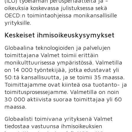
(ILO) työelämän perusperiaatteita ja -
oikeuksia koskevassa julistuksessa sekä
OECD:n toimintaohjeissa monikansallisille
yrityksille.
Keskeiset ihmisoikeuskysymykset
Globaalina teknologioiden ja palvelujen
toimittajana Valmet toimii erittäin
monikulttuurisessa ympäristössä. Valmetilla
on 14 000 työntekijää, jotka edustavat yli
50:tä kansallisuutta, ja se toimii 35 maassa.
Toimittajamme ovat kiinteä osa tuotanto- ja
toimitusprosessejamme. Valmetilla on noin
30 000 aktiivista suoraa toimittajaa yli 60
maassa.
Globaalisti toimivana yrityksenä Valmet
tiedostaa vastuunsa ihmisoikeuksien