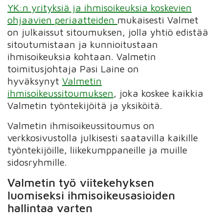
YK:n yrityksiä ja ihmisoikeuksia koskevien
ohjaavien periaatteiden
mukaisesti Valmet
on julkaissut sitoumuksen, jolla yhtiö edistää
sitoutumistaan ja kunnioitustaan
ihmisoikeuksia kohtaan. Valmetin
toimitusjohtaja Pasi Laine on
hyväksynyt
Valmetin
ihmisoikeussitoumuksen
, joka koskee kaikkia
Valmetin työntekijöitä ja yksiköitä.
Valmetin ihmisoikeussitoumus on
verkkosivustolla julkisesti saatavilla kaikille
työntekijöille, liikekumppaneille ja muille
sidosryhmille.
Valmetin työ viitekehyksen
luomiseksi ihmisoikeusasioiden
hallintaa varten