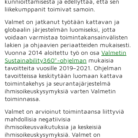
kunnioittamisesta ja edellyttää, että sen
liikekumppanit toimivat samoin.
Valmet on jatkanut työtään kattavan ja
globaalin järjestelmän luomiseksi, jotta
voidaan varmistaa toimintakansainvälisten
lakien ja ohjaavien periaatteiden mukaisesti.
Vuonna 2014 aloitettu työ on osa
Valmetin
Sustainability360º-ohjelman
mukaisia
tavoitteita vuosille 2019–2021. Ohjelman
tavoitteissa keskitytään luomaan kattava
toimintakehys ja seurantajärjestelmä
ihmisoikeuskysymyksiä varten Valmetin
toiminnassa.
Valmet on arvioinut toimintaansa liittyviä
mahdollisia negatiivisia
ihmisoikeusvaikutuksia ja keskeisiä
ihmisoikeuskysymyksiä. Valmet on