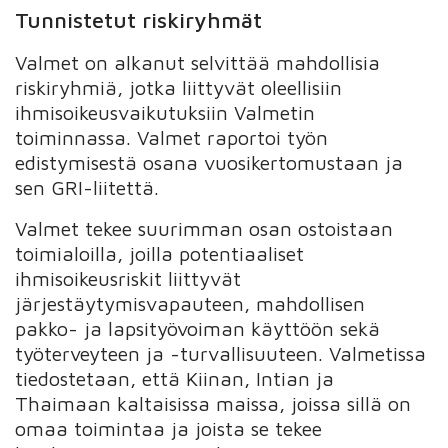
Tunnistetut riskiryhmät
Valmet on alkanut selvittää mahdollisia
riskiryhmiä, jotka liittyvät oleellisiin
ihmisoikeusvaikutuksiin Valmetin
toiminnassa. Valmet raportoi työn
edistymisestä osana vuosikertomustaan ja
sen GRI-liitettä.
Valmet tekee suurimman osan ostoistaan
toimialoilla, joilla potentiaaliset
ihmisoikeusriskit liittyvät
järjestäytymisvapauteen, mahdollisen
pakko- ja lapsityövoiman käyttöön sekä
työterveyteen ja -turvallisuuteen. Valmetissa
tiedostetaan, että Kiinan, Intian ja
Thaimaan kaltaisissa maissa, joissa sillä on
omaa toimintaa ja joista se tekee