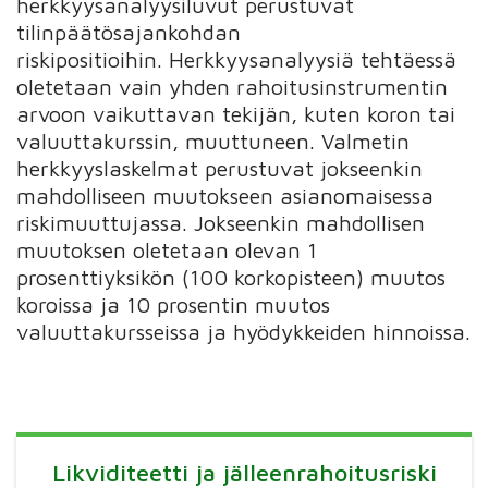
herkkyysanalyysiluvut perustuvat
tilinpäätösajankohdan
riskipositioihin. Herkkyysanalyysiä tehtäessä
oletetaan vain yhden rahoitusinstrumentin
arvoon vaikuttavan tekijän, kuten koron tai
valuuttakurssin, muuttuneen. Valmetin
herkkyyslaskelmat perustuvat jokseenkin
mahdolliseen muutokseen asianomaisessa
riskimuuttujassa. Jokseenkin mahdollisen
muutoksen oletetaan olevan 1
prosenttiyksikön (100 korkopisteen) muutos
koroissa ja 10 prosentin muutos
valuuttakursseissa ja hyödykkeiden hinnoissa.
Likviditeetti ja jälleenrahoitusriski