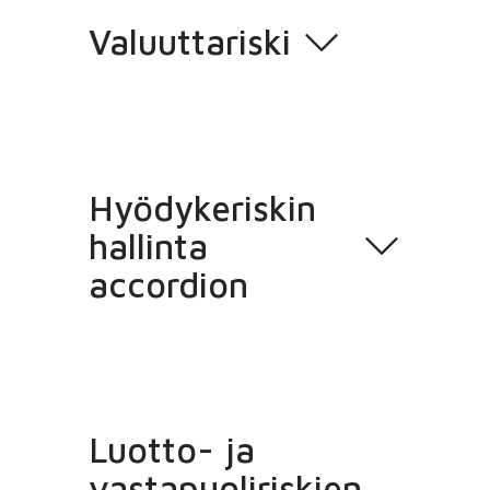
Valuuttariski
Hyödykeriskin
hallinta
accordion
Luotto- ja
vastapuoliriskien