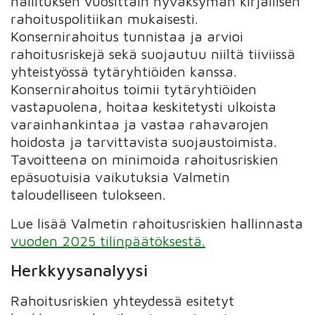
hallituksen vuosittain hyväksymän kirjallisen
rahoituspolitiikan mukaisesti.
Konsernirahoitus tunnistaa ja arvioi
rahoitusriskejä sekä suojautuu niiltä tiiviissä
yhteistyössä tytäryhtiöiden kanssa.
Konsernirahoitus toimii tytäryhtiöiden
vastapuolena, hoitaa keskitetysti ulkoista
varainhankintaa ja vastaa rahavarojen
hoidosta ja tarvittavista suojaustoimista.
Tavoitteena on minimoida rahoitusriskien
epäsuotuisia vaikutuksia Valmetin
taloudelliseen tulokseen.
Lue lisää Valmetin rahoitusriskien hallinnasta
vuoden 2025 tilinpäätöksestä.
Herkkyysanalyysi
Rahoitusriskien yhteydessä esitetyt