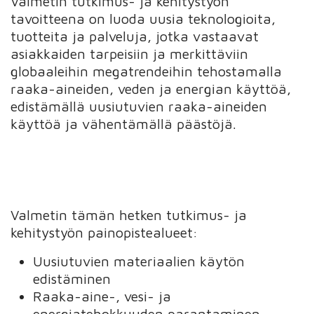
Valmetin tutkimus- ja kehitystyön
tavoitteena on luoda uusia teknologioita,
tuotteita ja palveluja, jotka vastaavat
asiakkaiden tarpeisiin ja merkittäviin
globaaleihin megatrendeihin tehostamalla
raaka-aineiden, veden ja energian käyttöä,
edistämällä uusiutuvien raaka-aineiden
käyttöä ja vähentämällä päästöjä.
Valmetin tämän hetken tutkimus- ja
kehitystyön painopistealueet:
Uusiutuvien materiaalien käytön
edistäminen
Raaka-aine-, vesi- ja
energiatehokkuuden parantaminen