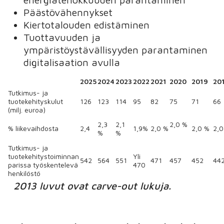
Päästövähennykset
Kiertotalouden edistäminen
Tuottavuuden ja
ympäristöystävällisyyden parantaminen
digitalisaation avulla
2025
2024
2023
2022
2021
2020
2019
20
Tutkimus- ja
tuotekehityskulut
126
123
114
95
82
75
71
66
(milj. euroa)
2,3
2,1
2,0 %
% liikevaihdosta
2,4
1,9%
2,0 %
2,0 %
2,0
%
%
Tutkimus- ja
tuotekehitystoiminnan
Yli
542
564
551
471
457
452
44
parissa työskentelevä
470
henkilöstö
2013 luvut ovat carve-out lukuja.