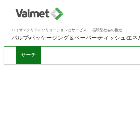
バイオマテリアルソリューションとサービス － 循環型社会の推進
パルプ
パッケージング＆ペーパー
ティッシュ
エネ
サーチ