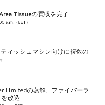
 Area Tissueの買収を完了
 Oyj プレスリリース 2023年 11月 3日 8:00 a.m.（EET）
のティッシュマシン向けに複数の
供
er Limitedの蒸解、ファイバーラ
トを改造