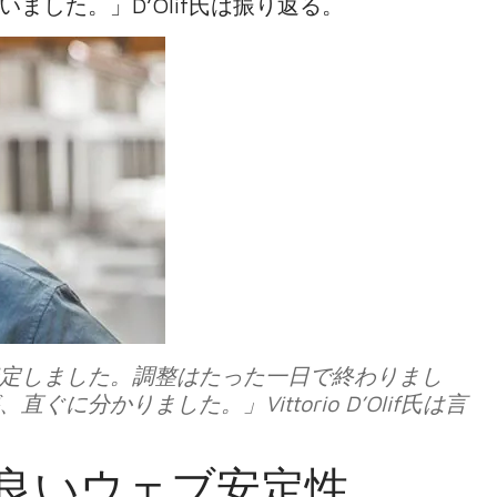
した。」D’Olif氏は振り返る。
定しました。調整はたった一日で終わりまし
分かりました。」Vittorio D’Olif氏は言
り良いウェブ安定性