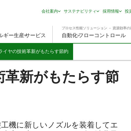
会社案内
サステナビリティ
採用情報
投
プロセス性能ソリューション － 資源効率の
ルギー生産
サービス
自動化
フローコントロール
ライヤの技術革新がもたらす節約
術革新がもたらす節
オフライン塗工機に新しいノズルを装着してエ