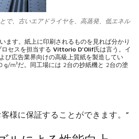
とで、古いエアドライヤを、高蒸発、低エネル
います。紙上に印刷されるものを見れば分かり
ィングプロセスを担当する
Vittorio D’Olif
氏は言う。イ
は、出版および広告業界向けの高級上質紙を製造してい
 g/m²だ。同工場には 2台の抄紙機と 2台の塗
客様に保証することができます。”