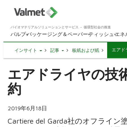
バイオマテリアルソリューションとサービス － 循環型社会の推進
パルプ
パッケージング＆ペーパー
ティッシュ
エネ
エアド
Toggle Dropdown
Toggle Dropdown
インサイト
記事
板紙および紙
エアドライヤの技
約
2019年6月18日
Cartiere del Garda社の