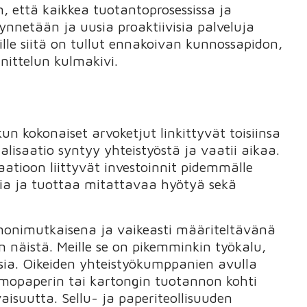
 että kaikkea tuotantoprosessissa ja
ynnetään ja uusia proaktiivisia palveluja
ille siitä on tullut ennakoivan kunnossapidon,
nittelun kulmakivi.
un kokonaiset arvoketjut linkittyvät toisiinsa
talisaatio syntyy yhteistyöstä ja vaatii aikaa.
saatioon liittyvät investoinnit pidemmälle
ssia ja tuottaa mitattavaa hyötyä sekä
 monimutkaisena ja vaikeasti määriteltävänä
n näistä. Meille se on pikemminkin työkalu,
sia. Oikeiden yhteistyökumppanien avulla
pehmopaperin tai kartongin tuotannon kohti
suutta. Sellu- ja paperiteollisuuden