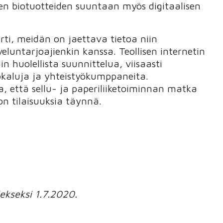
ien biotuotteiden suuntaan myös digitaalisen
rti, meidän on jaettava tietoa niin
luntarjoajienkin kanssa. Teollisen internetin
 huolellista suunnittelua, viisaasti
ökaluja ja yhteistyökumppaneita.
 että sellu- ja paperiliiketoiminnan matka
n tilaisuuksia täynnä.
ekseksi 1.7.2020.