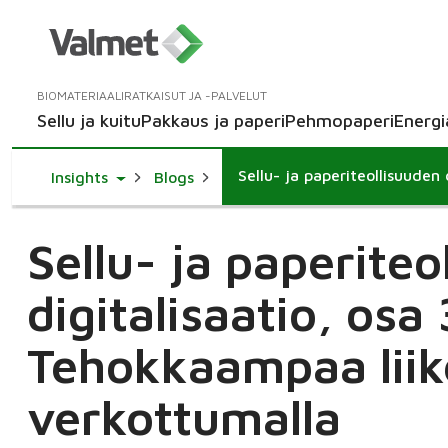
BIOMATERIAALIRATKAISUT JA -PALVELUT
Sellu ja kuitu
Pakkaus ja paperi
Pehmopaperi
Energi
Sellu- ja paperiteollisuuden 
Toggle Dropdown
Insights
Blogs
Sellu- ja paperiteo
digitalisaatio, osa 
Tehokkaampaa liik
verkottumalla