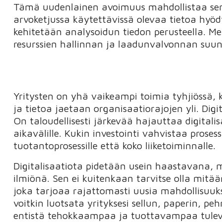
Tämä uudenlainen avoimuus mahdollistaa sen,
arvoketjussa käytettävissä olevaa tietoa hyöd
kehitetään analysoidun tiedon perusteella. Me
resurssien hallinnan ja laadunvalvonnan suun
Yritysten on yhä vaikeampi toimia tyhjiössä, k
ja tietoa jaetaan organisaatiorajojen yli. Digi
On taloudellisesti järkevää hajauttaa digitali
aikavälille. Kukin investointi vahvistaa prose
tuotantoprosessille että koko liiketoiminnalle.
Digitalisaatiota pidetään usein haastavana,
ilmiönä. Sen ei kuitenkaan tarvitse olla mitää
joka tarjoaa rajattomasti uusia mahdollisuuk
voitkin luotsata yrityksesi sellun, paperin, 
entistä tehokkaampaa ja tuottavampaa tulevai