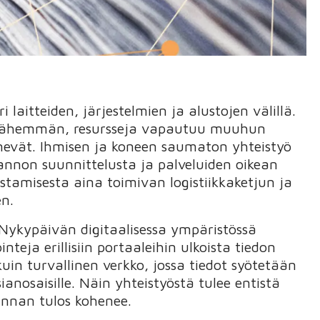
i laitteiden, järjestelmien ja alustojen välillä.
ä vähemmän, resursseja vapautuu muuhun
henevät. Ihmisen ja koneen saumaton yhteistyö
annon suunnittelusta ja palveluiden oikean
tamisesta aina toimivan logistiikkaketjun ja
n.
Nykypäivän digitaalisessa ympäristössä
nteja erillisiin portaaleihin ulkoista tiedon
kuin turvallinen verkko, jossa tiedot syötetään
anosaisille. Näin yhteistyöstä tulee entistä
nnan tulos kohenee.