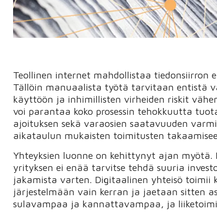
Teollinen internet mahdollistaa tiedonsiirron er
Tällöin manuaalista työtä tarvitaan entist
käyttöön ja inhimillisten virheiden riskit vä
voi parantaa koko prosessin tehokkuutta tuot
ajoituksen sekä varaosien saatavuuden varmis
aikataulun mukaisten toimitusten takaamisee
Yhteyksien luonne on kehittynyt ajan myötä. 
yrityksen ei enää tarvitse tehdä suuria investoi
jakamista varten. Digitaalinen yhteisö toimii 
järjestelmään vain kerran ja jaetaan sitten asi
sulavampaa ja kannattavampaa, ja liiketoimi