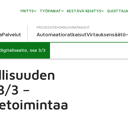
YRITYS
TYÖPAIKAT
KESTÄVÄ KEHITYS
SIJOITTAJ
PROSESSITEHOKKUUSRATKAISUT
a
Palvelut
Automaatioratkaisut
Virtauksensäätö
digitalisaatio, osa 3/3
llisuuden
3/3 –
etoimintaa