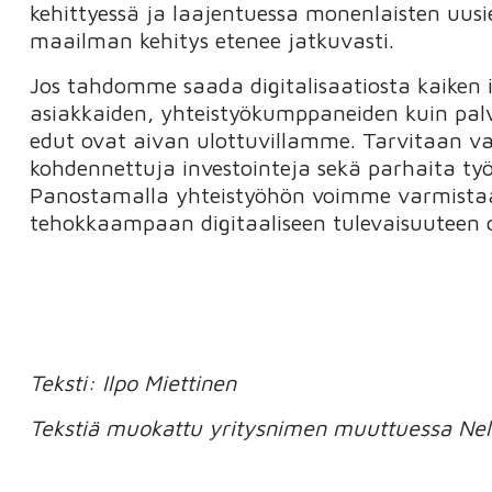
kehittyessä ja laajentuessa monenlaisten uus
maailman kehitys etenee jatkuvasti.
Jos tahdomme saada digitalisaatiosta kaiken i
asiakkaiden, yhteistyökumppaneiden kuin palve
edut ovat aivan ulottuvillamme. Tarvitaan vain
kohdennettuja investointeja sekä parhaita ty
Panostamalla yhteistyöhön voimme varmistaa,
tehokkaampaan digitaaliseen tulevaisuuteen o
Teksti: Ilpo Miettinen
Tekstiä muokattu yritysnimen muuttuessa Nel