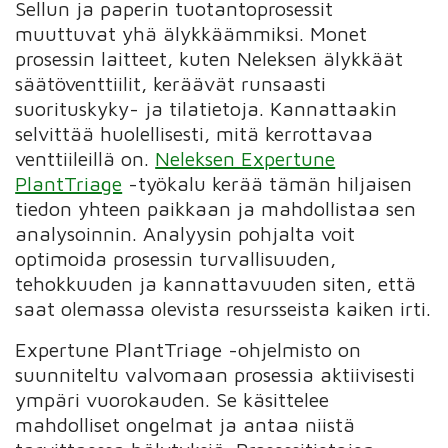
Sellun ja paperin tuotantoprosessit
muuttuvat yhä älykkäämmiksi. Monet
prosessin laitteet, kuten Neleksen älykkäät
säätöventtiilit, keräävät runsaasti
suorituskyky- ja tilatietoja. Kannattaakin
selvittää huolellisesti, mitä kerrottavaa
venttiileillä on.
Neleksen Expertune
PlantTriage
-työkalu kerää tämän hiljaisen
tiedon yhteen paikkaan ja mahdollistaa sen
analysoinnin. Analyysin pohjalta voit
optimoida prosessin turvallisuuden,
tehokkuuden ja kannattavuuden siten, että
saat olemassa olevista resursseista kaiken irti.
Expertune PlantTriage -ohjelmisto on
suunniteltu valvomaan prosessia aktiivisesti
ympäri vuorokauden. Se käsittelee
mahdolliset ongelmat ja antaa niistä