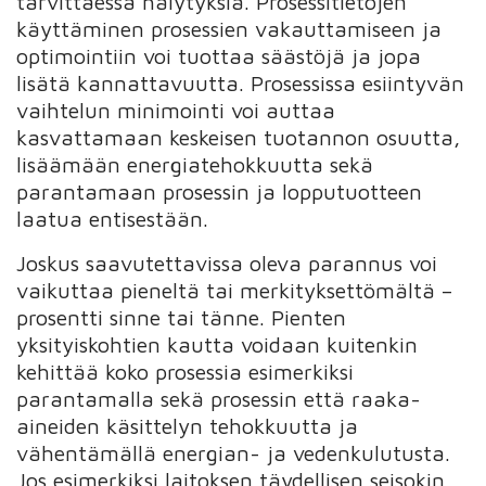
tarvittaessa hälytyksiä. Prosessitietojen
käyttäminen prosessien vakauttamiseen ja
optimointiin voi tuottaa säästöjä ja jopa
lisätä kannattavuutta. Prosessissa esiintyvän
vaihtelun minimointi voi auttaa
kasvattamaan keskeisen tuotannon osuutta,
lisäämään energiatehokkuutta sekä
parantamaan prosessin ja lopputuotteen
laatua entisestään.
Joskus saavutettavissa oleva parannus voi
vaikuttaa pieneltä tai merkityksettömältä –
prosentti sinne tai tänne. Pienten
yksityiskohtien kautta voidaan kuitenkin
kehittää koko prosessia esimerkiksi
parantamalla sekä prosessin että raaka-
aineiden käsittelyn tehokkuutta ja
vähentämällä energian- ja vedenkulutusta.
Jos esimerkiksi laitoksen täydellisen seisokin