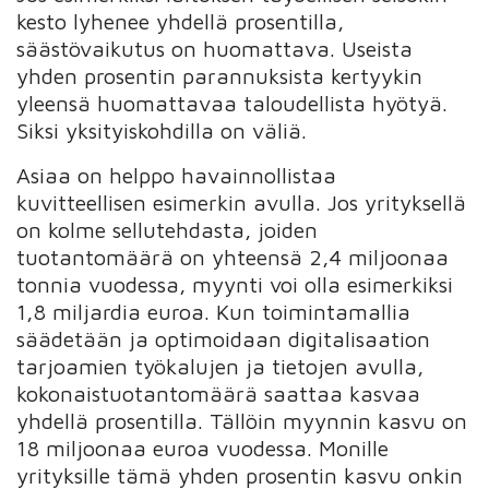
kesto lyhenee yhdellä prosentilla,
säästövaikutus on huomattava. Useista
yhden prosentin parannuksista kertyykin
yleensä huomattavaa taloudellista hyötyä.
Siksi yksityiskohdilla on väliä.
Asiaa on helppo havainnollistaa
kuvitteellisen esimerkin avulla. Jos yrityksellä
on kolme sellutehdasta, joiden
tuotantomäärä on yhteensä 2,4 miljoonaa
tonnia vuodessa, myynti voi olla esimerkiksi
1,8 miljardia euroa. Kun toimintamallia
säädetään ja optimoidaan digitalisaation
tarjoamien työkalujen ja tietojen avulla,
kokonaistuotantomäärä saattaa kasvaa
yhdellä prosentilla. Tällöin myynnin kasvu on
18 miljoonaa euroa vuodessa. Monille
yrityksille tämä yhden prosentin kasvu onkin