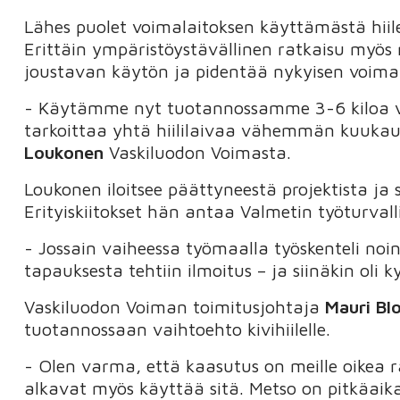
Lähes puolet voimalaitoksen käyttämästä hiil
Erittäin ympäristöystävällinen ratkaisu myös 
joustavan käytön ja pidentää nykyisen voimal
- Käytämme nyt tuotannossamme 3-6 kiloa v
tarkoittaa yhtä hiililaivaa vähemmän kuukaud
Loukonen
Vaskiluodon Voimasta.
Loukonen iloitsee päättyneestä projektista ja
Erityiskiitokset hän antaa Valmetin työturvalli
- Jossain vaiheessa työmaalla työskenteli no
tapauksesta tehtiin ilmoitus – ja siinäkin oli
Vaskiluodon Voiman toimitusjohtaja
Mauri Bl
tuotannossaan vaihtoehto kivihiilelle.
- Olen varma, että kaasutus on meille oikea r
alkavat myös käyttää sitä. Metso on pitkäaik