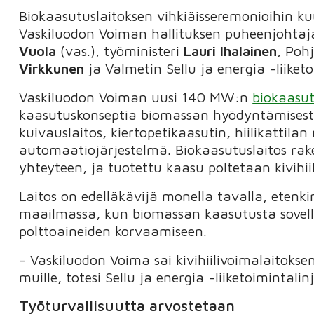
Biokaasutuslaitoksen vihkiäisseremonioihin k
Vaskiluodon Voiman hallituksen puheenjohtaj
Vuola
(vas.), työministeri
Lauri Ihalainen
, Poh
Virkkunen
ja Valmetin Sellu ja energia -liiket
Vaskiluodon Voiman uusi 140 MW:n
biokaasut
kaasutuskonseptia biomassan hyödyntämisestä.
kuivauslaitos, kiertopetikaasutin, hiilikattil
automaatiojärjestelmä. Biokaasutuslaitos rake
yhteyteen, ja tuotettu kaasu poltetaan kivihiile
Laitos on edelläkävijä monella tavalla, etenk
maailmassa, kun biomassan kaasutusta sovelle
polttoaineiden korvaamiseen.
- Vaskiluodon Voima sai kivihiilivoimalaitoks
muille, totesi Sellu ja energia -liiketoimintali
Työturvallisuutta arvostetaan