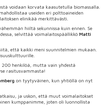
estä voidaan korvata kaasutetulla biomassalla.
mahdollistaa useiden eri polttoaineiden
aitoksen elinikää merkittävästi.
ähemmän hiiltä sekunnissa kuin ennen. Se
essa, selvittää voimalaitospäällikkö
Matti
 siitä, että kaikki meni suunnitelmien mukaan.
suuskulttuurille.
in 200 henkilöä, mutta vain yhdestä
 kyse rasitusvammasta!
omberg
on tyytyväinen, kun yhtiöllä on nyt
atkaisu, ja uskon, että muut voimalaitokset
ainen kumppanimme, joten oli luonnollista