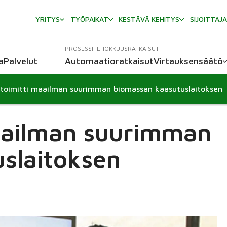
YRITYS
TYÖPAIKAT
KESTÄVÄ KEHITYS
SIJOITTAJ
PROSESSITEHOKKUUSRATKAISUT
a
Palvelut
Automaatioratkaisut
Virtauksensäätö
toimitti maailman suurimman biomassan kaasutuslaitoksen
wn
aailman suurimman
slaitoksen