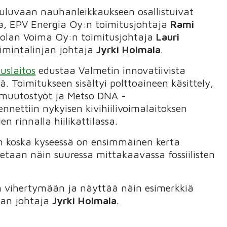
uuluvaan nauhanleikkaukseen osallistuivat
a, EPV Energia Oy:n toimitusjohtaja
Rami
jolan Voima Oy:n toimitusjohtaja
Lauri
oimintalinjan johtaja
Jyrki Holmala
.
uslaitos
edustaa Valmetin innovatiivista
 Toimitukseen sisältyi polttoaineen käsittely,
an muutostyöt ja Metso DNA -
nnettiin nykyisen kivihiilivoimalaitoksen
n rinnalla hiilikattilassa.
in koska kyseessä on ensimmäinen kerta
taan näin suuressa mittakaavassa fossiilisten
en vihertymään ja näyttää näin esimerkkiä
njan johtaja
Jyrki Holmala
.