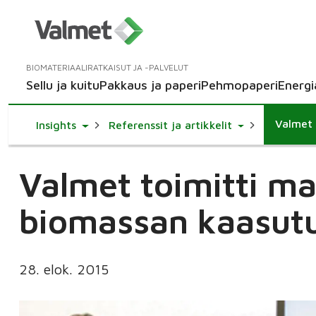
BIOMATERIAALIRATKAISUT JA -PALVELUT
Sellu ja kuitu
Pakkaus ja paperi
Pehmopaperi
Energi
Valmet 
Toggle Dropdown
Toggle Dropdo
Insights
Referenssit ja artikkelit
Valmet toimitti m
biomassan kaasutu
28. elok. 2015