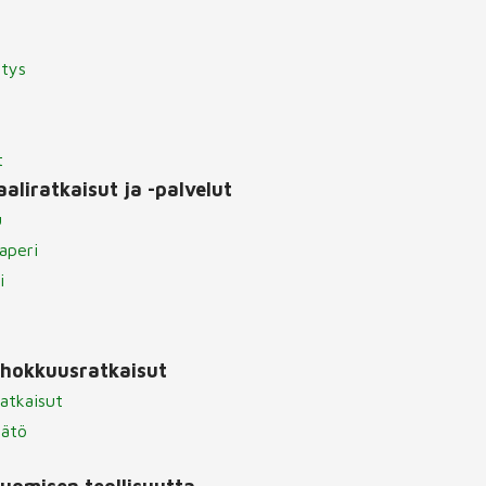
itys
t
aliratkaisut ja -palvelut
u
aperi
i
ehokkuusratkaisut
atkaisut
äätö