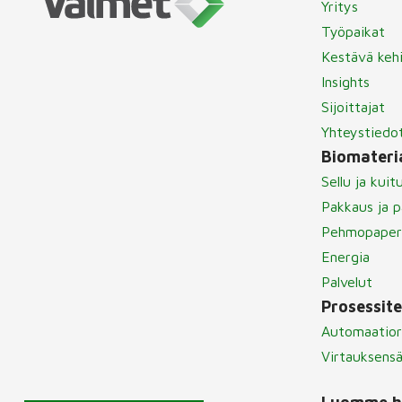
Yritys
Työpaikat
Kestävä keh
Insights
Sijoittajat
Yhteystiedo
Biomateria
Sellu ja kuit
Pakkaus ja p
Pehmopaper
Energia
Palvelut
Prosessit
Automaatior
Virtauksens