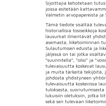
Sijoittajia kehotetaan tutu
joissa esitetään kattavamma
Valmetin arvopapereista ja
Tämä tiedote sisältää tulev
historiallisia tosiseikkoja 
lausumat ilmentävät yhdisty
asemasta, liiketoiminnan tu
Sulautumisen eduista ja lii
jäljessä on tai jotka sisält
”suunnitella”, ”olisi” ja ”vo
tulevaisuutta koskevat laus
ja muita tärkeitä tekijöitä,
johdosta yhdistyneen yhtiön
tulevaisuutta koskevissa lau
tuloksesta, suoriutumisesta
lukuisiin oletuksiin, jotka l
sekä sen tulevaan liiketoim