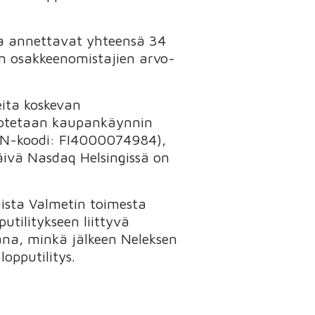
na annettavat yhteensä 34
en osakkeenomistajien arvo-
eita koskevan
a otetaan kaupankäynnin
SIN-koodi: FI4000074984),
äivä Nasdaq Helsingissä on
aista Valmetin toimesta
tilitykseen liittyvä
ana, minkä jälkeen Neleksen
opputilitys.