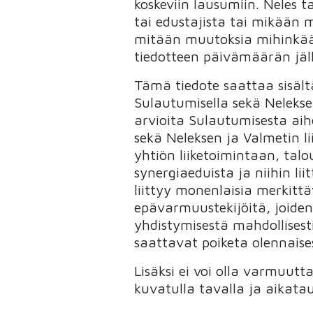
koskeviin lausumiin. Neles t
tai edustajista tai mikään
mitään muutoksia mihinkään
tiedotteen päivämäärän jäl
Tämä tiedote saattaa sisältä
Sulautumisella sekä Nelekse
arvioita Sulautumisesta aih
sekä Neleksen ja Valmetin l
yhtiön liiketoimintaan, talo
synergiaeduista ja niihin li
liittyy monenlaisia merkittäv
epävarmuustekijöitä, joiden
yhdistymisestä mahdollisesti
saattavat poiketa olennaisest
Lisäksi ei voi olla varmuutt
kuvatulla tavalla ja aikatau