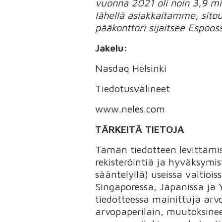
vuonna 2021 oli noin 3,9 m
lähellä asiakkaitamme, sit
pääkonttori sijaitsee Espoo
Jakelu:
Nasdaq Helsinki
Tiedotusvälineet
www.neles.com
TÄRKEITÄ TIETOJA
Tämän tiedotteen levittämis
rekisteröintiä ja hyväksymis
sääntelyllä) useissa valtioi
Singaporessa, Japanissa ja 
tiedotteessa mainittuja arvo
arvopaperilain, muutoksinee