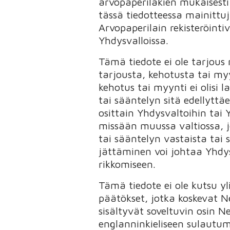
arvopaperilakien mukaisesti
tässä tiedotteessa mainittu
Arvopaperilain rekisteröinti
Yhdysvalloissa.
Tämä tiedote ei ole tarjou
tarjousta, kehotusta tai my
kehotus tai myynti ei olisi
tai sääntelyn sitä edellyttäe
osittain Yhdysvaltoihin tai
missään muussa valtiossa, j
tai sääntelyn vastaista tai 
jättäminen voi johtaa Yhdy
rikkomiseen.
Tämä tiedote ei ole kutsu y
päätökset, jotka koskevat N
sisältyvät soveltuvin osin N
englanninkieliseen sulautumi