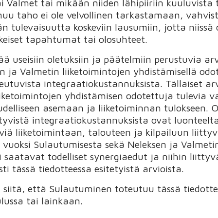
ai Valmet tai mikään niiden lähipiiriin kuuluvista
 muu taho ei ole velvollinen tarkastamaan, vahvi
 tulevaisuutta koskeviin lausumiin, jotta niissä
keiset tapahtumat tai olosuhteet.
ä useisiin oletuksiin ja päätelmiin perustuvia arv
n ja Valmetin liiketoimintojen yhdistämisellä od
eutuvista integraatiokustannuksista. Tällaiset 
iiketoimintojen yhdistämisen odotettuja tulevia v
udelliseen asemaan ja liiketoiminnan tulokseen. O
ittyvistä integraatiokustannuksista ovat luonteel
iä liiketoimintaan, talouteen ja kilpailuun liittyvi
 vuoksi Sulautumisesta sekä Neleksen ja Valmetin
 saatavat todelliset synergiaedut ja niihin liitt
i tässä tiedotteessa esitetyistä arvioista.
a siitä, että Sulautuminen toteutuu tässä tiedott
lussa tai lainkaan.