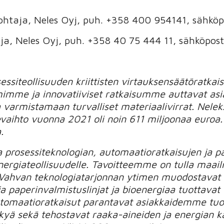
ejohtaja, Neles Oyj, puh. +358 400 954141, sähköp
taja, Neles Oyj, puh. +358 40 75 444 11, sähköpost
essiteollisuuden kriittisten virtauksensäätöratkai
tiimimme ja innovatiiviset ratkaisumme auttavat
 varmistamaan turvalliset materiaalivirrat. Nelek
evaihto vuonna 2021 oli noin 611 miljoonaa euroa.
.
prosessiteknologian, automaatioratkaisujen ja pal
 energiateollisuudelle. Tavoitteemme on tulla maa
Vahvan teknologiatarjonnan ytimen muodostavat s
a paperinvalmistuslinjat ja bioenergiaa tuottavat 
 automaatioratkaisut parantavat asiakkaidemme tu
kyä sekä tehostavat raaka-aineiden ja energian kä