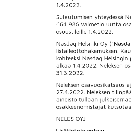
1.4.2022.
Sulautumisen yhteydessä Ne
664 986 Valmetin uutta osak
osuustileille 1.4.2022.
Nasdaq Helsinki Oy (”
Nasdaq
listalleottohakemuksen. Ka
kohteeksi Nasdaq Helsingin
alkaa 1.4.2022. Neleksen os
31.3.2022.
Neleksen osavuosikatsaus aj
27.4.2022. Neleksen tilinpä
aineisto tullaan julkaisema
osakkeenomistajat kutsutaa
NELES OYJ
Lisätietoja antaa: