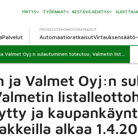
YRITYS
TYÖPAIKAT
KESTÄVÄ KEHITYS
SIJOITTAJ
PROSESSITEHOKKUUSRATKAISUT
a
Palvelut
Automaatioratkaisut
Virtauksensäätö
Neles Oyj:n ja Valmet Oyj:n sulautuminen toteutuu; Valmetin listalleottohakemus on hyväksytty ja kaupankäynti uusilla osakkeilla alkaa 1.4.2022
n ja Valmet Oyj:n s
Valmetin listalleott
tty ja kaupankäynti
akkeilla alkaa 1.4.2