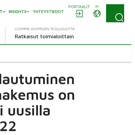
PORTAALIT
FI
AT
INSIGHTS
YHTEYSTIEDOT
LUOMME HUOMISEN TEOLLISUUTTA
Ratkaisut toimialoittain
ulautuminen
ohakemus on
 uusilla
022