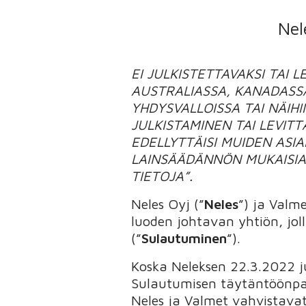
Nel
EI JULKISTETTAVAKSI TAI L
AUSTRALIASSA, KANADASSA
YHDYSVALLOISSA TAI NÄIHI
JULKISTAMINEN TAI LEVITT
EDELLYTTÄISI MUIDEN ASIA
LAINSÄÄDÄNNÖN MUKAISIA 
TIETOJA”.
Neles Oyj (”
Neles
”) ja Valme
luoden johtavan yhtiön, jol
(”
Sulautuminen
”).
Koska Neleksen 22.3.2022 ju
Sulautumisen täytäntöönpano
Neles ja Valmet vahvistava