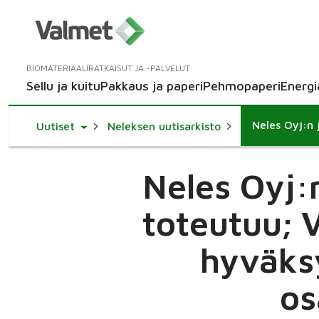
BIOMATERIAALIRATKAISUT JA -PALVELUT
Sellu ja kuitu
Pakkaus ja paperi
Pehmopaperi
Energi
Toggle Dropdown
Uutiset
Neleksen uutisarkisto
Neles Oyj:
toteutuu; 
hyväksy
os