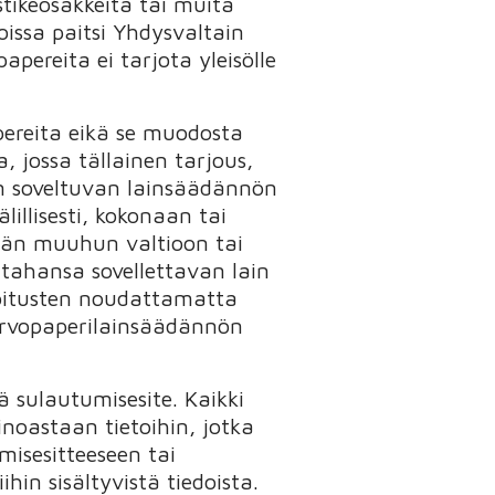
tikeosakkeita tai muita
issa paitsi Yhdysvaltain
pereita ei tarjota yleisölle
ereita eikä se muodosta
, jossa tällainen tarjous,
uin soveltuvan lainsäädännön
lillisesti, kokonaan tai
kään muuhun valtioon tai
 tahansa sovellettavan lain
rajoitusten noudattamatta
arvopaperilainsäädännön
ä sulautumisesite. Kaikki
noastaan tietoihin, jotka
misesitteeseen tai
in sisältyvistä tiedoista.