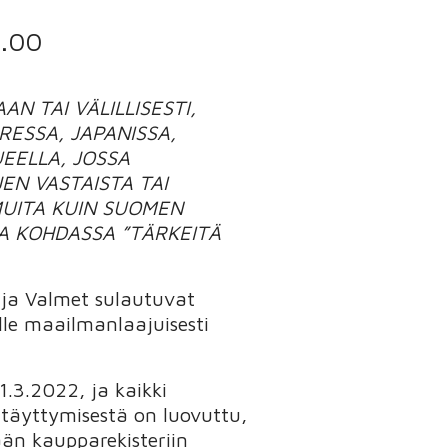
4.00
AN TAI VÄLILLISESTI,
RESSA, JAPANISSA,
UEELLA, JOSSA
JEN VASTAISTA TAI
 MUITA KUIN SUOMEN
LA KOHDASSA ”TÄRKEITÄ
s ja Valmet sulautuvat
lle maailmanlaajuisesti
1.3.2022, ja kaikki
 täyttymisestä on luovuttu,
än kaupparekisteriin