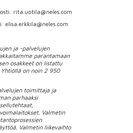
osti: rita.uotila@neles.com
i: elisa.erkkila@neles.com
sujen ja -palvelujen
 asiakkaitamme parantamaan
sen osakkeet on listattu
 Yhtiöllä on noin 2 950
velujen toimittaja ja
ilman parhaaksi
ellutehtaat,
voimalaitokset. Valmetin
otantoprosessien
yttöä. Valmetin liikevaihto