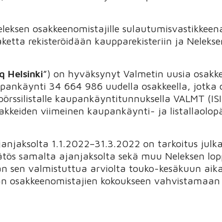
leksen osakkeenomistajille sulautumisvastikkee
etta rekisteröidään kaupparekisteriin ja Neleks
 Helsinki
”) on hyväksynyt Valmetin uusia osakk
upankäynti 34 664 986 uudella osakkeella, jotk
 pörssilistalle kaupankäyntitunnuksella VALMT (I
akkeiden viimeinen kaupankäynti- ja listallaolop
anjaksolta 1.1.2022–31.3.2022 on tarkoitus julk
ätös samalta ajanjaksolta sekä muu Neleksen loppu
an sen valmistuttua arviolta touko-kesäkuun aik
n osakkeenomistajien kokoukseen vahvistamaan l