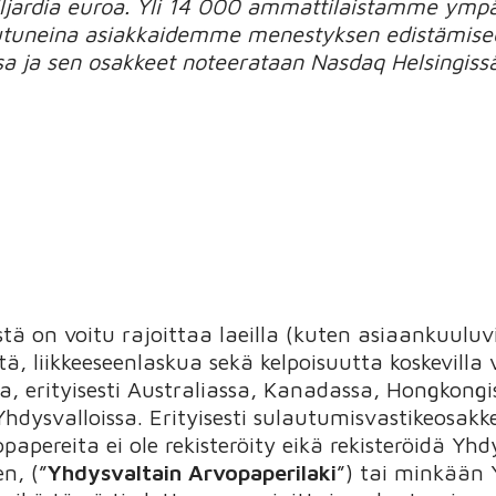
iljardia euroa. Yli 14 000 ammattilaistamme ymp
outuneina asiakkaidemme menestyksen edistämisee
ssa ja sen osakkeet noteerataan Nasdaq Helsingiss
tä on voitu rajoittaa laeilla (kuten asiaankuuluv
tä, liikkeeseenlaskua sekä kelpoisuutta koskevilla
ssa, erityisesti Australiassa, Kanadassa, Hongkongi
Yhdysvalloissa. Erityisesti sulautumisvastikeosak
papereita ei ole rekisteröity eikä rekisteröidä Y
n, (”
Yhdysvaltain Arvopaperilaki
”) tai minkään 