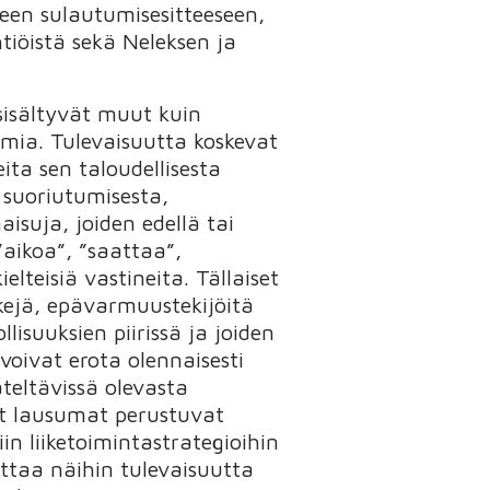
seen sulautumisesitteeseen,
tiöistä sekä Neleksen ja
sisältyvät muut kuin
sumia. Tulevaisuutta koskevat
ta sen taloudellisesta
 suoriutumisesta,
isuja, joiden edellä tai
”aikoa”, ”saattaa”,
elteisiä vastineita. Tällaiset
kejä, epävarmuustekijöitä
lisuuksien piirissä ja joiden
voivat erota olennaisesti
teltävissä olevasta
vat lausumat perustuvat
iin liiketoimintastrategioihin
ottaa näihin tulevaisuutta