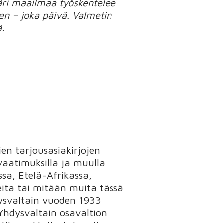
äri maailmaa työskentelee
n – joka päivä. Valmetin
ä.
ien tarjousasiakirjojen
 vaatimuksilla ja muulla
ssa, Etelä-Afrikassa,
keita tai mitään muita tässä
hdysvaltain vuoden 1933
Yhdysvaltain osavaltion