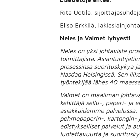
Rita Uotila, sijoittajasuhd
Elisa Erkkilä, lakiasiainjoh
Neles ja Valmet lyhyesti
Neles on yksi johtavista pros
toimittajista. Asiantuntija
prosessinsa suorituskykyä ja
Nasdaq Helsingissä. Sen liik
työntekijää lähes 40 maassa
Valmet on maailman johtava 
kehittäjä sellu-, paperi- ja
asiakkaidemme palvelussa. 
pehmopaperin-, kartongin- j
edistykselliset palvelut ja
luotettavuutta ja suoritusky