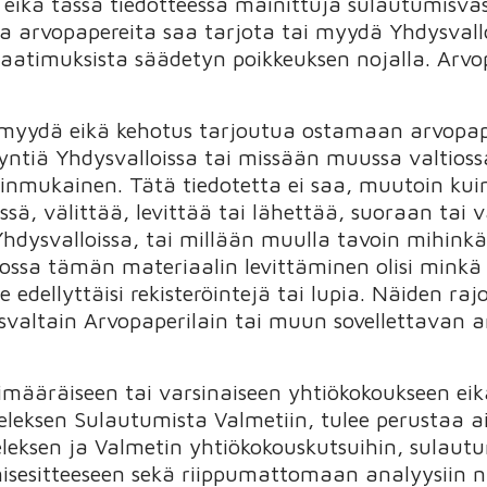
 eikä tässä tiedotteessa mainittuja sulautumisvas
ja arvopapereita saa tarjota tai myydä Yhdysvallo
vaatimuksista säädetyn poikkeuksen nojalla. Arvopa
s myydä eikä kehotus tarjoutua ostamaan arvopap
yntiä Yhdysvalloissa tai missään muussa valtiossa
 lainmukainen. Tätä tiedotetta ei saa, muutoin k
ssä, välittää, levittää tai lähettää, suoraan tai vä
 Yhdysvalloissa, tai millään muulla tavoin mihin
ossa tämän materiaalin levittäminen olisi minkä
se edellyttäisi rekisteröintejä tai lupia. Näiden 
svaltain Arvopaperilain tai muun sovellettavan 
limääräiseen tai varsinaiseen yhtiökokoukseen eik
eleksen Sulautumista Valmetiin, tulee perustaa ai
eleksen ja Valmetin yhtiökokouskutsuihin, sulautu
sesitteeseen sekä riippumattomaan analyysiin niih