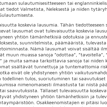
stumaan sulautumisesitteeseen tai englanninkieli
t tiedot Valmetista, Neleksestä ja niiden tytäryh
 Sulautumisesta.
aisuutta koskevia lausumia. Tähän tiedotteeseen 
koskevat lausumat ovat tulevaisuutta koskevia lau
neen yhtiön tämänhetkisiä odotuksia ja ennustei
loksesta, suunnitelmista, päämääristä, tulevasta
ketoiminnasta. Nämä lausumat voivat sisältää ilma
ävät muun muassa sanoja ”odottaa”, ”tavoitella”, 
isi” ja muita samaa tarkoittavia sanoja tai niiden ki
umat sisältävät tunnettuja ja tuntemattomia ris
 jotka eivät ole yhdistyneen yhtiön vaikutusmahdol
 todellinen tulos, suoriutuminen tai saavutukset 
sumissa nimenomaisesti ilmaistusta tai niistä pää
 tai saavutuksista. Tällaiset tulevaisuutta koske
iittyvät yhdistyneen yhtiön tämänhetkisiin ja tulev
intaympäristöön. Osakkeenomistajien ei pitäisi lu