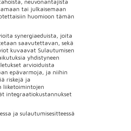
 tahoista, neuvonantajista
stamaan tai julkaisemaan
 otettaisiin huomioon tämän
ioita synergiaeduista, joita
otetaan saavutettavan, sekä
arviot kuvaavat Sulautumisen
aikutuksia yhdistyneen
letukset arvioiduista
taan epävarmoja, ja niihin
ä riskejä ja
 liiketoimintojen
yvät integraatiokustannukset
eessa ja sulautumisesitteessä