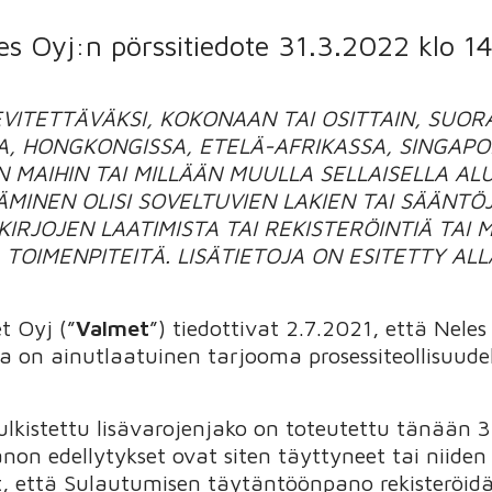
es Oyj:n pörssitiedote 31.3.2022 klo 1
EVITETTÄVÄKSI, KOKONAAN TAI OSITTAIN, SUORA
, HONGKONGISSA, ETELÄ-AFRIKASSA, SINGAPO
N MAIHIN TAI MILLÄÄN MUULLA SELLAISELLA AL
ÄMINEN OLISI SOVELTUVIEN LAKIEN TAI SÄÄNTÖ
KIRJOJEN LAATIMISTA TAI REKISTERÖINTIÄ TAI
TOIMENPITEITÄ. LISÄTIETOJA ON ESITETTY AL
t Oyj (”
Valmet
”) tiedottivat 2.7.2021, että Nele
la on ainutlaatuinen tarjooma prosessiteollisuude
lkistettu lisävarojenjako on toteutettu tänään 3
n edellytykset ovat siten täyttyneet tai niiden
t, että Sulautumisen täytäntöönpano rekisteröidä