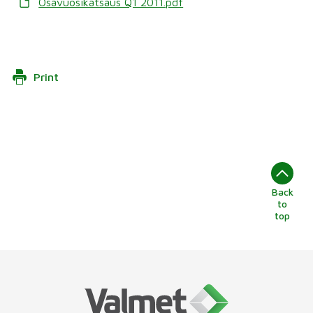
Osavuosikatsaus Q1 2011.pdf
Print
Back
to
top