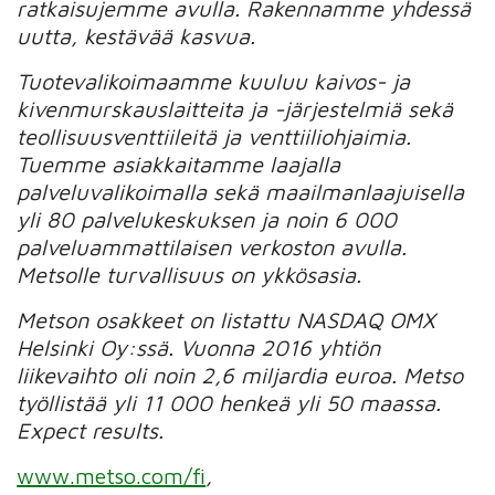
ratkaisujemme avulla. Rakennamme yhdessä
uutta, kestävää kasvua.
Tuotevalikoimaamme kuuluu kaivos- ja
kivenmurskauslaitteita ja -järjestelmiä sekä
teollisuusventtiileitä ja venttiiliohjaimia.
Tuemme asiakkaitamme laajalla
palveluvalikoimalla sekä maailmanlaajuisella
yli 80 palvelukeskuksen ja noin 6 000
palveluammattilaisen verkoston avulla.
Metsolle turvallisuus on ykkösasia.
Metson osakkeet on listattu NASDAQ OMX
Helsinki Oy:ssä. Vuonna 2016 yhtiön
liikevaihto oli noin 2,6 miljardia euroa. Metso
työllistää yli 11 000 henkeä yli 50 maassa.
Expect results.
www.metso.com/fi
,