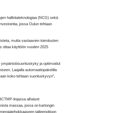
ujen hallintateknologiaa (NCG) sekä
nvestointia, jossa Oulun tehtaan
kisteta, mutta vastaavien toimitusten
tus ottaa käyttöön vuoden 2025
n ympäristösuorituskyky ja optimoidut
een. Laajalla automaatiopaketilla
aan koko tehtaan suorituskyvyn”,
 BCTMP-linjassa alhaiset
anista massaa, jossa on
kartongin
energiatehokkaaseen talteenottoon