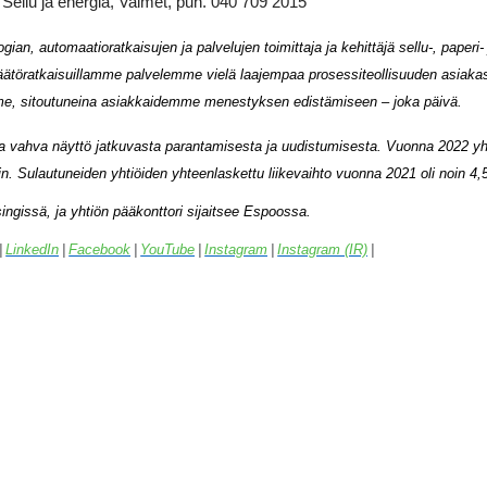
 Sellu ja energia, Valmet, puh. 040 709 2015
n, automaatioratkaisujen ja palvelujen toimittaja ja kehittäjä sellu-, paperi- 
äätöratkaisuillamme palvelemme vielä laajempaa prosessiteollisuuden asiaka
me, sitoutuneina asiakkaidemme menestyksen edistämiseen – joka päivä.
ia ja vahva näyttö jatkuvasta parantamisesta ja uudistumisesta. Vuonna 2022 y
n. Sulautuneiden yhtiöiden yhteenlaskettu liikevaihto vuonna 2021 oli noin 4,5
ngissä, ja yhtiön pääkonttori sijaitsee Espoossa.
|
LinkedIn
|
Facebook
|
YouTube
|
Instagram
|
Instagram (IR)
|