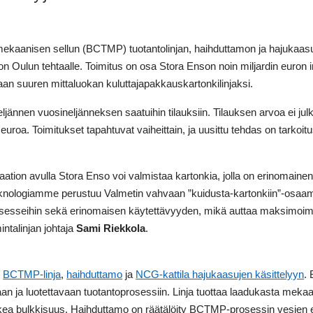
mekaanisen sellun (BCTMP) tuotantolinjan, haihduttamon ja hajukaas
n Oulun tehtaalle. Toimitus on osa Stora Enson noin miljardin euron i
an suuren mittaluokan kuluttajapakkauskartonkilinjaksi.
ljännen vuosineljänneksen saatuihin tilauksiin. Tilauksen arvoa ei jul
uroa. Toimitukset tapahtuvat vaiheittain, ja uusittu tehdas on tarkoi
ation avulla Stora Enso voi valmistaa kartonkia, jolla on erinomaine
ologiamme perustuu Valmetin vahvaan ”kuidusta-kartonkiin”-osaamis
esseihin sekä erinomaisen käytettävyyden, mikä auttaa maksimoim
intalinjan johtaja
Sami Riekkola
.
u
BCTMP-linja
,
haihduttamo
ja
NCG-kattila hajukaasujen käsittelyyn
.
an ja luotettavaan tuotantoprosessiin. Linja tuottaa laadukasta meka
rkea bulkkisuus. Haihduttamo on räätälöity BCTMP-prosessin vesien 