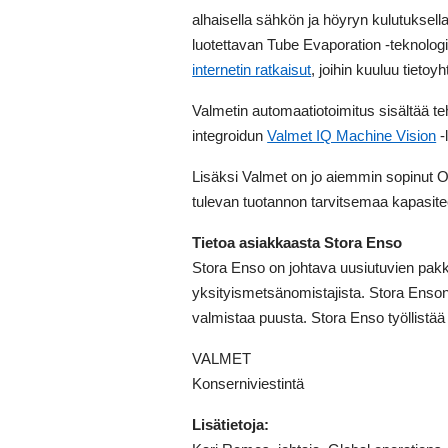
alhaisella sähkön ja höyryn kulutukse
luotettavan Tube Evaporation -teknologia
internetin ratkaisut
, joihin kuuluu tietoy
Valmetin automaatiotoimitus sisältää t
integroidun
Valmet IQ Machine Vision
-
Lisäksi Valmet on jo aiemmin sopinut 
tulevan tuotannon tarvitsemaa kapasitee
Tietoa asiakkaasta Stora Enso
Stora Enso on johtava uusiutuvien pakk
yksityismetsänomistajista. Stora Enson
valmistaa puusta. Stora Enso työllistää 
VALMET
Konserniviestintä
Lisätietoja: