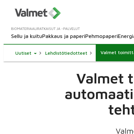
BIOMATERIAALIRATKAISUT JA -PALVELUT
Sellu ja kuitu
Pakkaus ja paperi
Pehmopaperi
Energi
Toggle Dropdown
Uutiset
Lehdistötiedotteet
Valmet t
automaati
teh
Valme