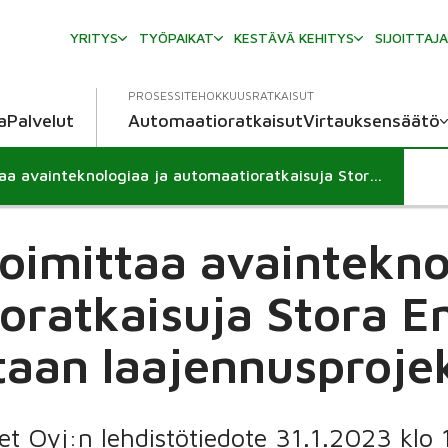
YRITYS
TYÖPAIKAT
KESTÄVÄ KEHITYS
SIJOITTAJ
PROSESSITEHOKKUUSRATKAISUT
a
Palvelut
Automaatioratkaisut
Virtauksensäätö
Valmet toimittaa avainteknologiaa ja automaatioratkaisuja Stora Enson Oulun tehtaan laajennusprojektiin
oimittaa avaintekno
oratkaisuja Stora E
taan laajennusprojek
t Oyj:n lehdistötiedote 31.1.2023 klo