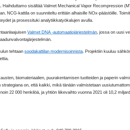
lla. Haihduttamo sisältää Valmet Mechanical Vapor Recompression (M
n. NCG-kattila on suunniteltu erittäin alhaisille NOx-päästöille. Toim
hteydet ja prosessituki analytiikkatyökalujen avulla.
ehtaanlaajuisen
Valmet DNA -automaatiojärjestelmän
, jossa on uusi v
laadunvalvontajärjestelmän.
Oulun tehtaan
soodakattilan modernisoinnista
. Projektiin kuuluu säh
ttia.
austen, biomateriaalien, puurakentamisen tuotteiden ja paperin val
 strategiana on, että kaikki, mikä tänään valmistetaan uusiutumatto
noin 22 000 henkilöä, ja yhtiön liikevaihto vuonna 2021 oli 10,2 miljar