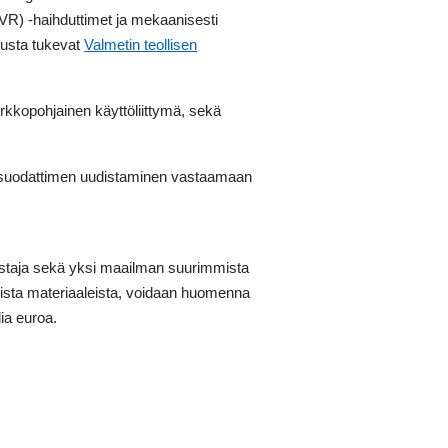
VR) -haihduttimet ja mekaanisesti
itusta tukevat
Valmetin teollisen
erkkopohjainen käyttöliittymä, sekä
kösuodattimen uudistaminen vastaamaan
mistaja sekä yksi maailman suurimmista
mista materiaaleista, voidaan huomenna
dia euroa.