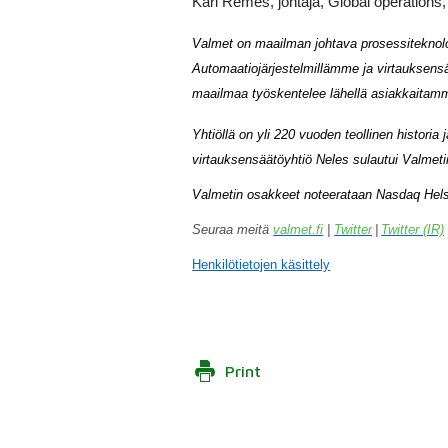
Kari Remes, johtaja, Global operations,
Valmet on maailman johtava prosessiteknologia
Automaatiojärjestelmillämme ja virtauksens
maailmaa työskentelee lähellä asiakkaitam
Yhtiöllä on yli 220 vuoden teollinen histor
virtauksensäätöyhtiö Neles sulautui Valmetii
Valmetin osakkeet noteerataan Nasdaq Helsi
Seuraa meitä
valmet.fi
|
Twitter
|
Twitter (IR)
Henkilötietojen käsittely
Print