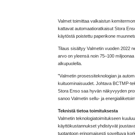
Valmet toimittaa valkaistun kemitermo
kattavat automaatioratkaisut Stora Enso
käytöstä poistettu paperikone muunneta
Tilaus sisältyy Valmetin vuoden 2022 ne
arvo on yleensä noin 75–100 miljoonaa e
alkupuolella.
”Valmetin prosessiteknologian ja automa
kuituominaisuudet. Johtava BCTMP-tekn
Stora Enso saa hyvän näkyvyyden pros
sanoo Valmetin sellu- ja energialiiketoim
Teknistä tietoa toimituksesta
Valmetin teknologiatoimitukseen kuulu
käyttökustannukset yhdistyvät joustava
tuotantoon erinomaisesti soveltuva ko