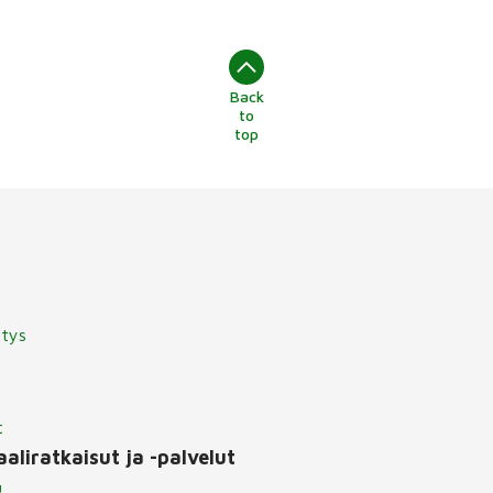
Back
to
top
itys
t
aliratkaisut ja -palvelut
u