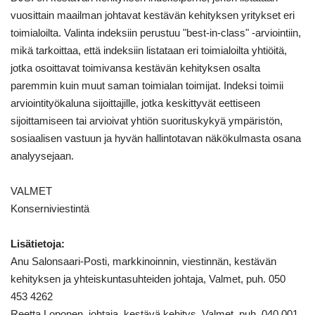
vuosittain maailman johtavat kestävän kehityksen yritykset eri
toimialoilta. Valinta indeksiin perustuu "best-in-class" -arviointiin,
mikä tarkoittaa, että indeksiin listataan eri toimialoilta yhtiöitä,
jotka osoittavat toimivansa kestävän kehityksen osalta
paremmin kuin muut saman toimialan toimijat. Indeksi toimii
arviointityökaluna sijoittajille, jotka keskittyvät eettiseen
sijoittamiseen tai arvioivat yhtiön suorituskykyä ympäristön,
sosiaalisen vastuun ja hyvän hallintotavan näkökulmasta osana
analyysejaan.
VALMET
Konserniviestintä
Lisätietoja:
Anu Salonsaari-Posti, markkinoinnin, viestinnän, kestävän
kehityksen ja yhteiskuntasuhteiden johtaja, Valmet, puh. 050
453 4262
Reetta Loponen, johtaja, kestävä kehitys, Valmet, puh. 040 001