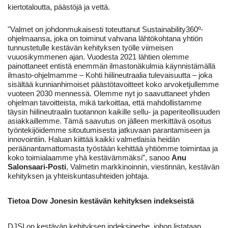
kiertotaloutta, päästöjä ja vettä.
"Valmet on johdonmukaisesti toteuttanut Sustainability360º-
ohjelmaansa, joka on toiminut vahvana lähtökohtana yhtiön
tunnustetulle kestävän kehityksen työlle viimeisen
vuuosikymmenen ajan. Vuodesta 2021 lähtien olemme
painottaneet entistä enemmän ilmastonäkulmia käynnistämällä
ilmasto-ohjelmamme – Kohti hiilineutraalia tulevaisuutta – joka
sisältää kunnianhimoiset päästötavoitteet koko arvoketjullemme
vuoteen 2030 mennessä. Olemme nyt jo saavuttaneet yhden
ohjelman tavoitteista, mikä tarkoittaa, että mahdollistamme
täysin hiilineutraalin tuotannon kaikille sellu- ja paperiteollisuuden
asiakkaillemme. Tämä saavutus on jälleen merkittävä osoitus
työntekijöidemme sitoutumisesta jatkuvaan parantamiseen ja
innovointiin. Haluan kiittää kaikki valmetlaisia heidän
peräänantamattomasta työstään kehittää yhtiömme toimintaa ja
koko toimialaamme yhä kestävämmäksi”, sanoo
Anu
Salonsaari-Posti
, Valmetin markkinoinnin, viestinnän, kestävän
kehityksen ja yhteiskuntasuhteiden johtaja.
Tietoa Dow Jonesin kestävän kehityksen indekseistä
DJSI on kestävän kehityksen indeksiperhe, johon listataan