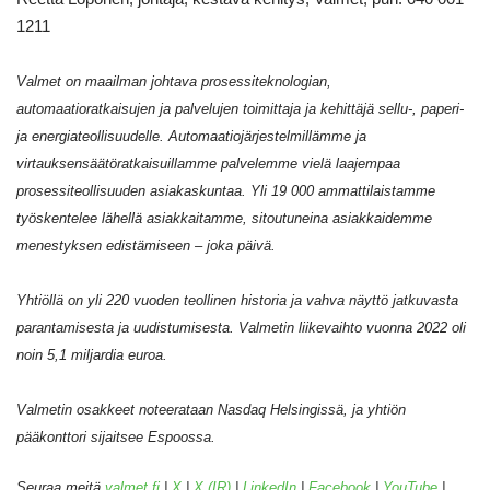
1211
Valmet on maailman johtava prosessiteknologian,
automaatioratkaisujen ja palvelujen toimittaja ja kehittäjä sellu-, paperi-
ja energiateollisuudelle. Automaatiojärjestelmillämme ja
virtauksensäätöratkaisuillamme palvelemme vielä laajempaa
prosessiteollisuuden asiakaskuntaa. Yli
19 000 ammattilaistamme
työskentelee lähellä asiakkaitamme, sitoutuneina asiakkaidemme
menestyksen edistämiseen – joka päivä.
Yhtiöllä on yli 220 vuoden teollinen historia ja vahva näyttö jatkuvasta
parantamisesta ja uudistumisesta. Valmetin liikevaihto vuonna 2022 oli
noin 5,1 miljardia euroa.
Valmetin osakkeet noteerataan Nasdaq Helsingissä, ja yhtiön
pääkonttori sijaitsee Espoossa.
Seuraa meitä
valmet.fi
|
X
|
X (IR)
|
LinkedIn
|
Facebook
|
YouTube
|