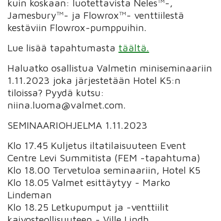
kuin koskaan: luotettavista Neles™-,
Jamesbury™- ja Flowrox™- venttiilestä
kestäviin Flowrox-pumppuihin.
Lue lisää tapahtumasta
täältä.
Haluatko osallistua Valmetin miniseminaariin
1.11.2023 joka järjestetään Hotel K5:n
tiloissa? Pyydä kutsu:
niina.luoma@valmet.com.
SEMINAARIOHJELMA 1.11.2023
Klo 17.45 Kuljetus iltatilaisuuteen Event
Centre Levi Summitista (FEM -tapahtuma)
Klo 18.00 Tervetuloa seminaariin, Hotel K5
Klo 18.05 Valmet esittäytyy - Marko
Lindeman
Klo 18.25 Letkupumput ja -venttiilit
kaivosteollisuuteen - Ville Lindh