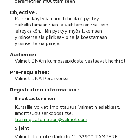
parametrien muuttamiseen.
Objective
Kurssin käytyään huoltohenkilö pystyy
paikallistamaan vian ja vaihtamaan viallisen
laiteyksikön. Hän pystyy myös lukemaan
yksinkertaisia piirikaavioita ja koestamaan
yksinkertaisia piirejä.
Audience
Valmet DNA:n kunnossapidosta vastaavat henkilöt
Pre-requisites
Valmet DNA Peruskurssi
Registration information
Ilmoittautuminen
Kurssille voivat ilmoittautua Valmetin asiakkaat.
Ilmoittaudu sähköpostitse:
training.automation@valmet.com
Sijainti
Valmet, Lentokentänkatu 11, 33900
TAMPERE.