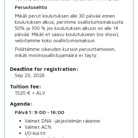
Peruutusehto
Mikäli
perut koulutuksen alle 30 päivää ennen
koulutuksen alkua, perimme osallistumismaksusta
50%
ja 100 % jos koulutuksen alkuun on alle 14
päivää. Mikäli et saavu koulutukseen (no show),
veloitamme koko osallistumismaksun.
Pidätämme oikeuden kurssin peruuttamiseen,
mikäli minimiosallistujamäärä ei täyty.
Deadline for registration
Sep 23, 2026
Tuition fee
1520 € + ALV
Agenda
Päivä 1: 9:00 - 16:00
Valmet DNA -järjestelmän rakenne
Valmet ACN
I/O-kortit