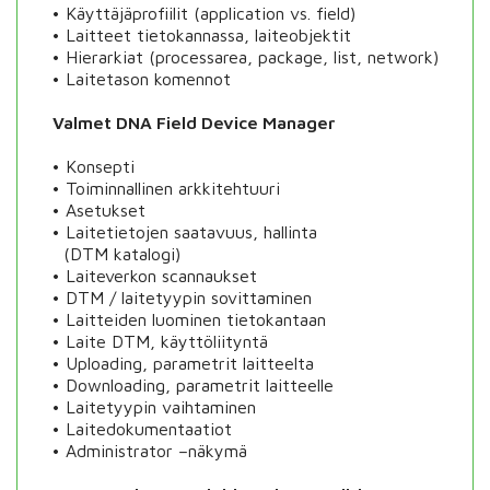
•
Käyttäjäprofiilit (
application
vs.
field
)
•
Laitteet tietokannassa, laiteobjektit
•
Hierarkiat (
processarea
,
package
,
list
,
network
)
•
Laitetason komennot
Valmet
DNA Field Device Manager
•
Konsepti
•
Toiminnallinen arkkitehtuuri
•
Asetukset
•
Laitetietojen saatavuus, hallinta
(DTM katalogi)
•
Laiteverkon
scannaukset
•
DTM / laitetyypin sovittaminen
•
Laitteiden luominen tietokantaan
•
Laite DTM, käyttöliityntä
•
Uploading
, parametrit laitteelta
•
Downloading
, parametrit laitteelle
•
Laitetyypin vaihtaminen
•
Laitedokumentaatiot
•
Administrator
–näkymä