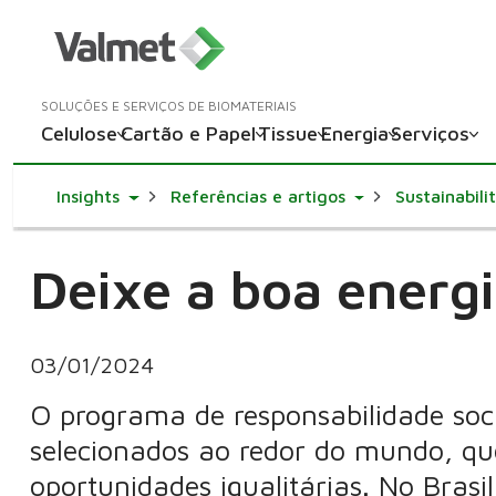
SOLUÇÕES E SERVIÇOS DE BIOMATERIAIS
Celulose
Cartão e Papel
Tissue
Energia
Serviços
Toggle Dropdown
Toggle Dropdown
Insights
Referências e artigos
Sustainabili
Deixe a boa energi
03/01/2024
O programa de responsabilidade socia
selecionados ao redor do mundo, qu
oportunidades igualitárias. No Bras