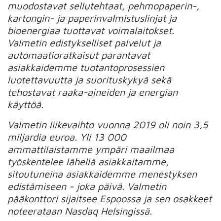
muodostavat sellutehtaat, pehmopaperin-,
kartongin- ja paperinvalmistuslinjat ja
bioenergiaa tuottavat voimalaitokset.
Valmetin edistykselliset palvelut ja
automaatioratkaisut parantavat
asiakkaidemme tuotantoprosessien
luotettavuutta ja suorituskykyä sekä
tehostavat raaka-aineiden ja energian
käyttöä.
Valmetin liikevaihto vuonna 2019 oli noin 3,5
miljardia euroa. Yli 13 000
ammattilaistamme ympäri maailmaa
työskentelee lähellä asiakkaitamme,
sitoutuneina asiakkaidemme menestyksen
edistämiseen - joka päivä. Valmetin
pääkonttori sijaitsee Espoossa ja sen osakkeet
noteerataan Nasdaq Helsingissä.