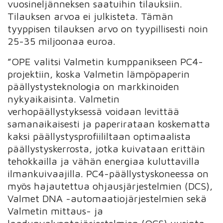
vuosineljänneksen saatuihin tilauksiin.
Tilauksen arvoa ei julkisteta. Tämän
tyyppisen tilauksen arvo on tyypillisesti noin
25-35 miljoonaa euroa.
”OPE valitsi Valmetin kumppanikseen PC4-
projektiin, koska Valmetin lämpöpaperin
päällystysteknologia on markkinoiden
nykyaikaisinta. Valmetin
verhopäällystyksessä voidaan levittää
samanaikaisesti ja paperirataan koskematta
kaksi päällystysprofiililtaan optimaalista
päällystyskerrosta, jotka kuivataan erittäin
tehokkailla ja vähän energiaa kuluttavilla
ilmankuivaajilla. PC4-päällystyskoneessa on
myös hajautettua ohjausjärjestelmien (DCS),
Valmet DNA -automaatiojärjestelmien sekä
Valmetin mittaus- ja