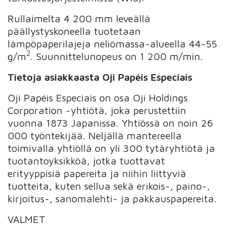
Rullaimelta 4 200 mm leveällä
päällystyskoneella tuotetaan
lämpöpaperilajeja neliömassa-alueella 44-55
2
g/m
. Suunnittelunopeus on 1 200 m/min.
Tietoja asiakkaasta Oji Papéis Especiais
Oji Papéis Especiais on osa Oji Holdings
Corporation -yhtiötä, joka perustettiin
vuonna 1873 Japanissa. Yhtiössä on noin 26
000 työntekijää. Neljällä mantereella
toimivalla yhtiöllä on yli 300 tytäryhtiötä ja
tuotantoyksikköä, jotka tuottavat
erityyppisiä papereita ja niihin liittyviä
tuotteita, kuten sellua sekä erikois-, paino-,
kirjoitus-, sanomalehti- ja pakkauspapereita.
VALMET