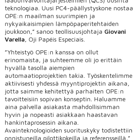
laadunvalvontajärjestelmien (QCS) uusinta
teknologiaa. Uusi PC4-päällystyskone nostaa
OPE:n maailman suurimpien ja
nykyaikaisimpien lämpöpaperitehtaiden
joukkoon,” sanoo teollisuusjohtaja
Giovani
Varella
, Oji Papéis Especiais.
”Yhteistyö OPE:n kanssa on ollut
erinomaista, ja suhteemme oli jo erittäin
hyvällä tasolla aiempien
automaatioprojektien takia. Työskentelimme
aktiivisesti yhdessä myyntiprojektin aikana,
jotta saimme kehitettyä parhaiten OPE:n
tavoitteisiin sopivan konseptin. Haluamme
aina palvella asiakasta mahdollisimman
hyvin ja nopeasti asiakkaan haastavan
hankintaprosessin aikana.
Avainteknologioiden suorituskyky todistettiin
onnistuneilla pilottikokeilla ja referensseillä,”