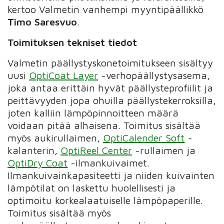
kertoo Valmetin vanhempi myyntipäällikkö
Timo Saresvuo
.
Toimituksen tekniset tiedot
Valmetin päällystyskonetoimitukseen sisältyy
uusi
OptiCoat Layer
-verhopäällystysasema,
joka antaa erittäin hyvät päällysteprofiilit ja
peittävyyden jopa ohuilla päällystekerroksilla,
joten kalliin lämpöpinnoitteen määrä
voidaan pitää alhaisena. Toimitus sisältää
myös aukirullaimen,
OptiCalender Soft
-
kalanterin,
OptiReel Center
-rullaimen ja
OptiDry Coat
-ilmankuivaimet.
Ilmankuivainkapasiteetti ja niiden kuivainten
lämpötilat on laskettu huolellisesti ja
optimoitu korkealaatuiselle lämpöpaperille.
Toimitus sisältää myös