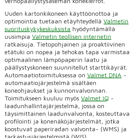
verhopäällystysaseman konekierrot.
Uuden kartonkikoneen käyttöönottoa ja
optimointia tuetaan etäyhteydellä
Valmetin
suorituskykykeskuksista
hyödyntämällä
uusimpia
Valmetin teollisen internetin
ratkaisuja. Tietopohjainen ja proaktiivinen
etätuki on nopea ja tehokas tapa varmistaa
optimaalinen lämpöpaperin laatu ja
päällystyskoneen suunnitellut starttikäyrät.
Automaatiotoimituksessa on
Valmet DNA
-
automaatiojärjestelmä sisältäen
koneohjaukset ja kunnonvalvonnan.
Toimitukseen kuuluu myös
Valmet IQ
-
laadunhallintajärjestelmä, jossa on
täysimittainen laadunvalvonta, kosteuttava
profilointi ja konenäköjärjestelmät, jotka
koostuvat paperiradan valvonta- (WMS) ja
tarkastusjärjestelmistä (WIS).