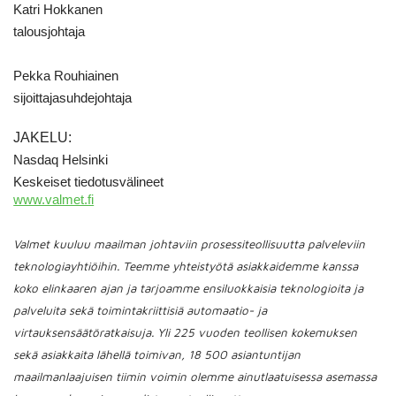
Katri Hokkanen
talousjohtaja
Pekka Rouhiainen
sijoittajasuhdejohtaja
JAKELU:
Nasdaq Helsinki
Keskeiset tiedotusvälineet
www.valmet.fi
Valmet kuuluu maailman johtaviin prosessiteollisuutta palveleviin
teknologiayhtiöihin. Teemme yhteistyötä asiakkaidemme kanssa
koko elinkaaren ajan ja tarjoamme ensiluokkaisia teknologioita ja
palveluita sekä toimintakriittisiä automaatio- ja
virtauksensäätöratkaisuja. Yli 225 vuoden teollisen kokemuksen
sekä asiakkaita lähellä toimivan, 18 500 asiantuntijan
maailmanlaajuisen tiimin voimin olemme ainutlaatuisessa asemassa