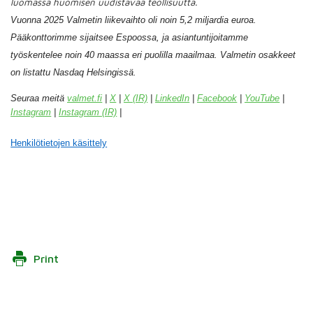
luomassa huomisen uudistavaa teollisuutta.
Vuonna 2025 Valmetin liikevaihto oli noin 5,2 miljardia euroa.
Pääkonttorimme sijaitsee Espoossa, ja asiantuntijoitamme
työskentelee noin 40 maassa eri puolilla maailmaa. Valmetin osakkeet
on listattu Nasdaq Helsingissä.
Seuraa meitä
valmet.fi
|
X
|
X (IR)
|
LinkedIn
|
Facebook
|
YouTube
|
Instagram
|
Instagram (IR)
|
Henkilötietojen käsittely
Print