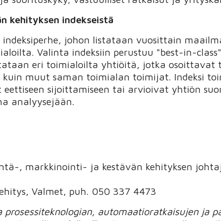
n kehityksen indekseistä
 indeksiperhe, johon listataan vuosittain maail
ialoilta. Valinta indeksiin perustuu "best-in-class
istataan eri toimialoilta yhtiöitä, jotka osoittava
kuin muut saman toimialan toimijat. Indeksi toi
vät eettiseen sijoittamiseen tai arvioivat yhtiön s
na analyysejään.
intä-, markkinointi- ja kestävän kehityksen joht
kehitys, Valmet, puh. 050 337 4473
prosessiteknologian, automaatioratkaisujen ja pal