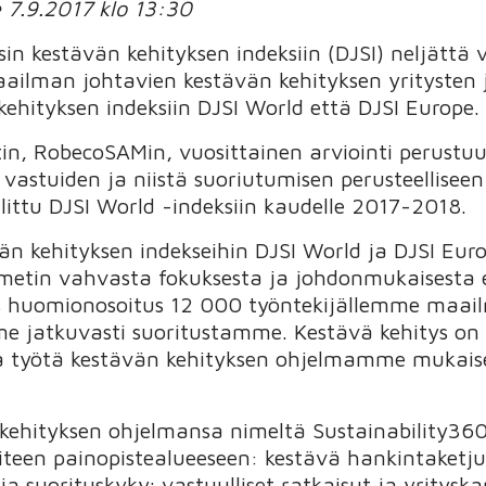
e 7.9.2017 klo 13:30
in kestävän kehityksen indeksiin (DJSI) neljättä 
ilman johtavien kestävän kehityksen yritysten jo
ehityksen indeksiin DJSI World että DJSI Europe.
istin, RobecoSAMin, vuosittainen arviointi perustuu
n vastuiden ja niistä suoriutumisen perusteellise
ittu DJSI World -indeksiin kaudelle 2017-2018.
än kehityksen indekseihin DJSI World ja DJSI Eur
metin vahvasta fokuksesta ja johdonmukaisesta 
 huomionosoitus 12 000 työntekijällemme maailma
 jatkuvasti suoritustamme. Kestävä kehitys on 
 työtä kestävän kehityksen ohjelmamme mukaise
 kehityksen ohjelmansa nimeltä Sustainability36
iteen painopistealueeseen: kestävä hankintaketju;
ja suorituskyky; vastuulliset ratkaisut ja yrityska