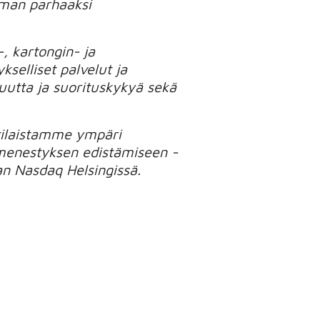
ilman parhaaksi
, kartongin- ja
kselliset palvelut ja
utta ja suorituskykyä sekä
ttilaistamme ympäri
menestyksen edistämiseen -
an Nasdaq Helsingissä.