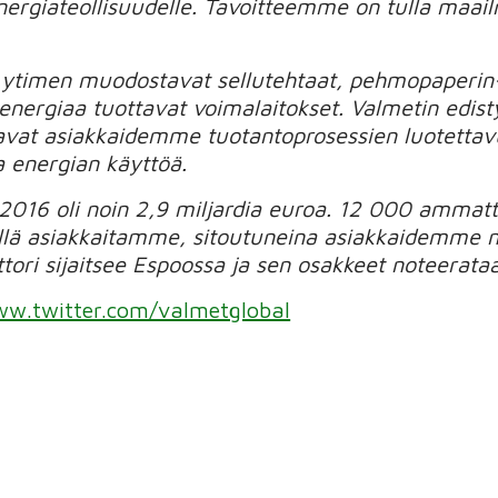
 energiateollisuudelle. Tavoitteemme on tulla maa
 ytimen muodostavat sellutehtaat, pehmopaperin-
energiaa tuottavat voimalaitokset. Valmetin edisty
avat asiakkaidemme tuotantoprosessien luotettavu
a energian käyttöä.
 2016 oli noin 2,9 miljardia euroa. 12 000 amma
llä asiakkaitamme, sitoutuneina asiakkaidemme 
tori sijaitsee Espoossa ja sen osakkeet noteerata
w.twitter.com/valmetglobal