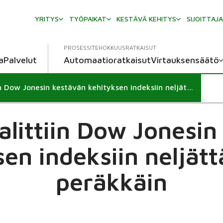
YRITYS
TYÖPAIKAT
KESTÄVÄ KEHITYS
SIJOITTAJ
PROSESSITEHOKKUUSRATKAISUT
a
Palvelut
Automaatioratkaisut
Virtauksensäätö
Valmet valittiin Dow Jonesin kestävän kehityksen indeksiin neljättä vuotta peräkkäin
alittiin Dow Jonesin
en indeksiin neljät
peräkkäin