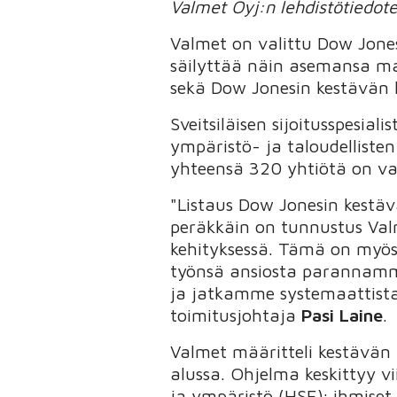
Valmet Oyj:n lehdistötiedot
Valmet on valittu Dow Jones
säilyttää näin asemansa maa
sekä Dow Jonesin kestävän k
Sveitsiläisen sijoitusspesial
ympäristö- ja taloudelliste
yhteensä 320 yhtiötä on val
"Listaus Dow Jonesin kestäv
peräkkäin on tunnustus Val
kehityksessä. Tämä on myös
työnsä ansiosta parannamme
ja jatkamme systemaattista
toimitusjohtaja
Pasi Laine
.
Valmet määritteli kestävän
alussa. Ohjelma keskittyy vi
ja ympäristö (HSE); ihmiset 