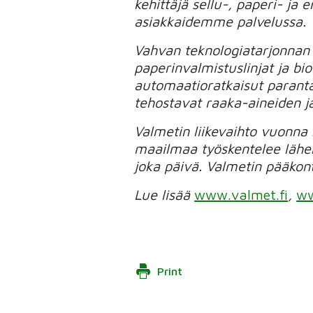
kehittäjä sellu-, paperi- ja
asiakkaidemme palvelussa.
Vahvan teknologiatarjonnan
paperinvalmistuslinjat ja bio
automaatioratkaisut parant
tehostavat raaka-aineiden j
Valmetin liikevaihto vuonna
maailmaa työskentelee lähe
joka päivä. Valmetin pääkont
Lue lisää
www.valmet.fi
,
ww
Print