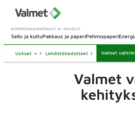
BIOMATERIAALIRATKAISUT JA -PALVELUT
Sellu ja kuitu
Pakkaus ja paperi
Pehmopaperi
Energi
Toggle Dropdown
Uutiset
Lehdistötiedotteet
Valmet v
kehityks