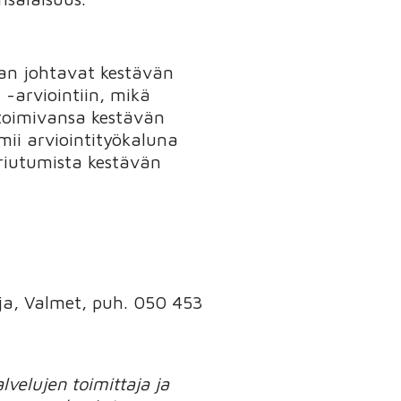
man johtavat kestävän
" -arviointiin, mikä
t toimivansa kestävän
mii arviointityökaluna
uoriutumista kestävän
aja, Valmet, puh. 050 453
velujen toimittaja ja