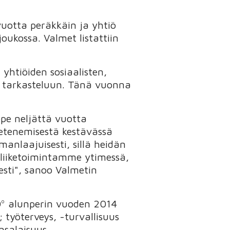
vuotta peräkkäin ja yhtiö
ukossa. Valmet listattiin
 yhtiöiden sosiaalisten,
en tarkasteluun. Tänä vuonna
ope neljättä vuotta
etenemisestä kestävässä
nlaajuisesti, sillä heidän
liiketoimintamme ytimessä,
sti", sanoo Valmetin
0º alunperin vuoden 2014
 työterveys, -turvallisuus
nsalaisuus.