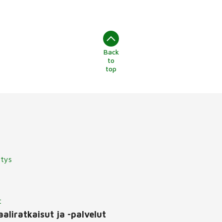
Back
to
top
itys
t
aliratkaisut ja -palvelut