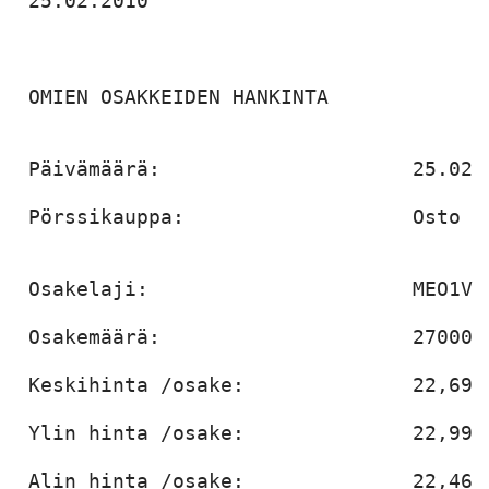
 25.02.2010

 OMIEN OSAKKEIDEN HANKINTA

 Päivämäärä:                     25.02.2
 Pörssikauppa:                   Osto

 Osakelaji:                      MEO1V

 Osakemäärä:                     27000  
 Keskihinta /osake:              22,6905
 Ylin hinta /osake:              22,9900
 Alin hinta /osake:              22,4600