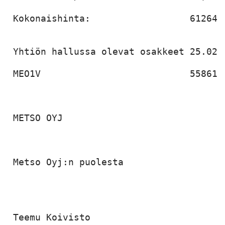
 Kokonaishinta:                  612643,
 Yhtiön hallussa olevat osakkeet 25.02.2
 MEO1V                           558617 
 METSO OYJ

 Metso Oyj:n puolesta

 Teemu Koivisto
