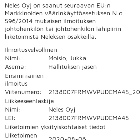
Neles Oyj on saanut seuraavan EU:n
Markkinoiden väärinkäyttöasetuksen N:o
596/2014 mukaisen ilmoituksen
johtohenkilön tai johtohenkilön lähipiirin
liiketoimista Neleksen osakkeilla.
Ilmoitusvelvollinen
Nimi:
Moisio, Jukka
Asema:
Hallituksen jäsen
Ensimmäinen
ilmoitus
Viitenumero:
2138007FRMWVPUDCMA45_20
Liikkeeseenlaskija
Nimi:
Neles Oyj
LEI:
2138007FRMWVPUDCMA45
Liiketoimien yksityiskohtaiset tiedot
Liiketoimen
2020-08-06