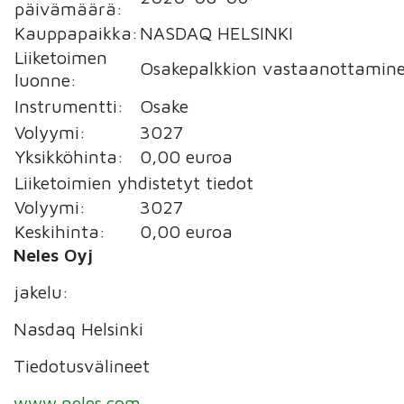
päivämäärä:
Kauppapaikka:
NASDAQ HELSINKI
Liiketoimen
Osakepalkkion vastaanottamin
luonne:
Instrumentti:
Osake
Volyymi:
3027
Yksikköhinta:
0,00 euroa
Liiketoimien yhdistetyt tiedot
Volyymi:
3027
Keskihinta:
0,00 euroa
Neles Oyj
jakelu:
Nasdaq Helsinki
Tiedotusvälineet
www.neles.com