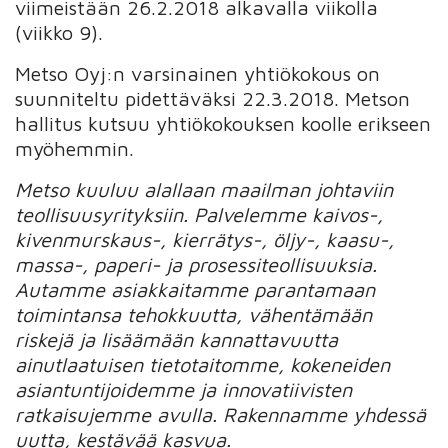
viimeistään 26.2.2018 alkavalla viikolla
(viikko 9).
Metso Oyj:n varsinainen yhtiökokous on
suunniteltu pidettäväksi 22.3.2018. Metson
hallitus kutsuu yhtiökokouksen koolle erikseen
myöhemmin.
Metso kuuluu alallaan maailman johtaviin
teollisuusyrityksiin. Palvelemme kaivos-,
kivenmurskaus-, kierrätys-, öljy-, kaasu-,
massa-, paperi- ja prosessiteollisuuksia.
Autamme asiakkaitamme parantamaan
toimintansa tehokkuutta, vähentämään
riskejä ja lisäämään kannattavuutta
ainutlaatuisen tietotaitomme, kokeneiden
asiantuntijoidemme ja innovatiivisten
ratkaisujemme avulla. Rakennamme yhdessä
uutta, kestävää kasvua.