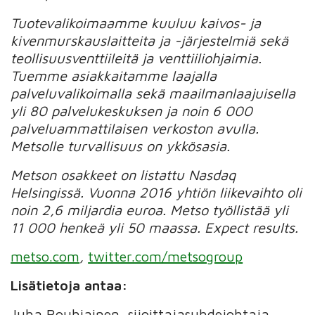
Tuotevalikoimaamme kuuluu kaivos- ja
kivenmurskauslaitteita ja -järjestelmiä sekä
teollisuusventtiileitä ja venttiiliohjaimia.
Tuemme asiakkaitamme laajalla
palveluvalikoimalla sekä maailmanlaajuisella
yli 80 palvelukeskuksen ja noin 6 000
palveluammattilaisen verkoston avulla.
Metsolle turvallisuus on ykkösasia.
Metson osakkeet on listattu Nasdaq
Helsingissä. Vuonna 2016 yhtiön liikevaihto oli
noin 2,6 miljardia euroa. Metso työllistää yli
11 000 henkeä yli 50 maassa. Expect results.
metso.com
,
twitter.com/metsogroup
Lisätietoja antaa:
Juha Rouhiainen, sijoittajasuhdejohtaja,