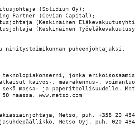
itusjohtaja (Solidium Oy);

ing Partner (Cevian Capital);

tusjohtaja (Keskinäinen Eläkevakuutusyhti
tusjohtaja (Keskinäinen Työeläkevakuutusy
u nimitystoimikunnan puheenjohtajaksi.

 teknologiakonserni, jonka erikoisosaamis
atkaisut kaivos-, maarakennus-, voimantuo
 sekä massa- ja paperiteollisuudelle. Met
 50 maassa. www.metso.com

akiasiainjohtaja, Metso, puh. +358 20 484
jasuhdepäällikkö, Metso Oyj, puh. 020 484