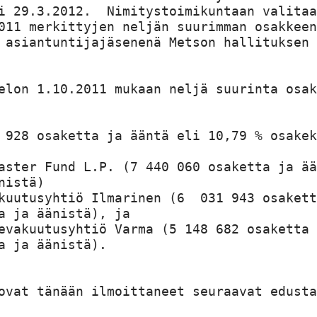
i 29.3.2012.  Nimitystoimikuntaan valitaa
011 merkittyjen neljän suurimman osakkeen
 asiantuntijajäsenenä Metson hallituksen 
elon 1.10.2011 mukaan neljä suurinta osak
 928 osaketta ja ääntä eli 10,79 % osakek
aster Fund L.P. (7 440 060 osaketta ja ää
istä)

kuutusyhtiö Ilmarinen (6  031 943 osakett
a ja äänistä), ja

evakuutusyhtiö Varma (5 148 682 osaketta 
a ja äänistä).

ovat tänään ilmoittaneet seuraavat edusta