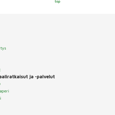
top
itys
t
aliratkaisut ja -palvelut
u
aperi
i