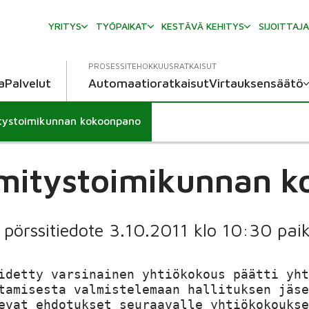
YRITYS
TYÖPAIKAT
KESTÄVÄ KEHITYS
SIJOITTAJ
PROSESSITEHOKKUUSRATKAISUT
a
Palvelut
Automaatioratkaisut
Virtauksensäätö
tystoimikunnan kokoonpano
mitystoimikunnan 
pörssitiedote 3.10.2011 klo 10:30 paik
idetty varsinainen yhtiökokous päätti yht
tamisesta valmistelemaan hallituksen jäse
evat ehdotukset seuraavalle yhtiökokoukse