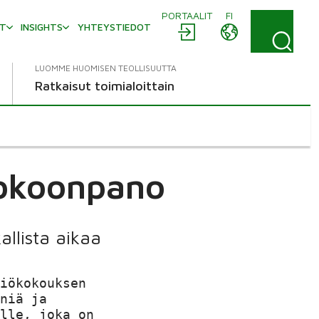
PORTAALIT
FI
AT
INSIGHTS
YHTEYSTIEDOT
LUOMME HUOMISEN TEOLLISUUTTA
Ratkaisut toimialoittain
kokoonpano
allista aikaa
iökokouksen

niä ja

lle, joka on
