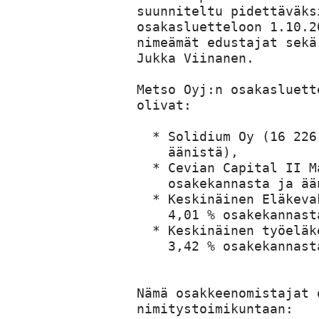
suunniteltu pidettäväks
osakasluetteloon 1.10.2
nimeämät edustajat sekä
Jukka Viinanen.

Metso Oyj:n osakasluett
olivat:

  * Solidium Oy (16 226
    äänistä),

  * Cevian Capital II M
    osakekannasta ja ään
  * Keskinäinen Eläkeva
    4,01 % osakekannast
  * Keskinäinen työeläk
    3,42 % osakekannast
Nämä osakkeenomistajat 
nimitystoimikuntaan:
