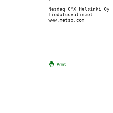
Nasdaq OMX Helsinki Oy

Tiedotusvälineet

www.metso.com

Print