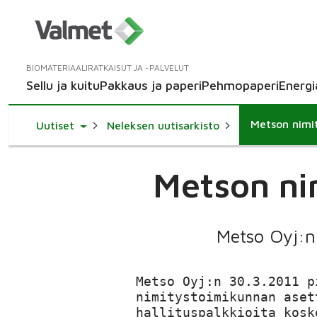
BIOMATERIAALIRATKAISUT JA -PALVELUT
Sellu ja kuitu
Pakkaus ja paperi
Pehmopaperi
Energi
Metson nimi
Toggle Dropdown
Uutiset
Neleksen uutisarkisto
Metson ni
Metso Oyj:n 
Metso Oyj:n 30.3.2011 p
nimitystoimikunnan aset
hallituspalkkioita kosk