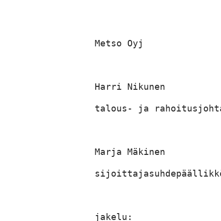
Metso Oyj

Harri Nikunen

talous- ja rahoitusjohta
Marja Mäkinen

sijoittajasuhdepäällikkö
jakelu:
