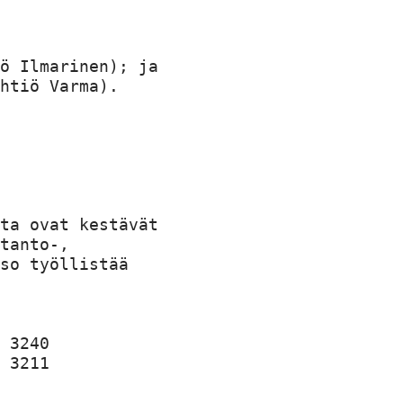
ö Ilmarinen); ja

htiö Varma).

ta ovat kestävät

tanto-,

so työllistää

 3240

 3211
