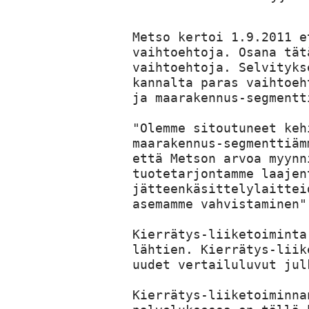
Metso kertoi 1.9.2011 e
vaihtoehtoja. Osana tät
vaihtoehtoja. Selvityks
kannalta paras vaihtoeh
ja maarakennus-segmentti
"Olemme sitoutuneet keh
maarakennus-segmenttiäm
että Metson arvoa myynn
tuotetarjontamme laajen
jätteenkäsittelylaittei
asemamme vahvistaminen"
Kierrätys-liiketoiminta
lähtien. Kierrätys-liik
uudet vertailuluvut jul
Kierrätys-liiketoiminna