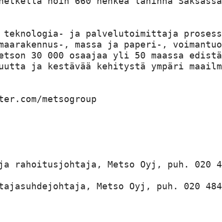
hetkellä noin 660 henkeä lähinnä Saksassa
 teknologia- ja palvelutoimittaja prosess
maarakennus-, massa ja paperi-, voimantuo
etson 30 000 osaajaa yli 50 maassa edistä
uutta ja kestävää kehitystä ympäri maailm
ter.com/metsogroup

ja rahoitusjohtaja, Metso Oyj, puh. 020 4
tajasuhdejohtaja, Metso Oyj, puh. 020 484