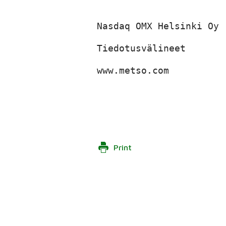
Nasdaq OMX Helsinki Oy

Tiedotusvälineet

www.metso.com

Print