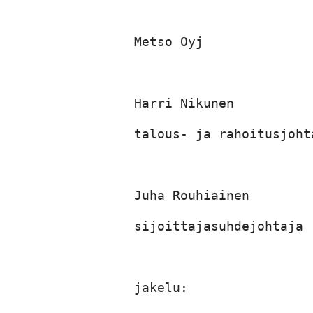
Metso Oyj

Harri Nikunen

talous- ja rahoitusjohta
Juha Rouhiainen

sijoittajasuhdejohtaja

jakelu:
