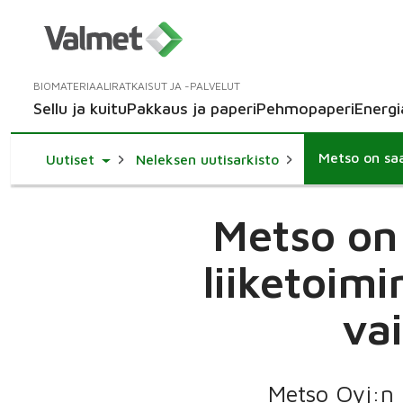
BIOMATERIAALIRATKAISUT JA -PALVELUT
Sellu ja kuitu
Pakkaus ja paperi
Pehmopaperi
Energi
Toggle Dropdown
Uutiset
Neleksen uutisarkisto
Metso on 
liiketoim
va
Metso Oyj:n 