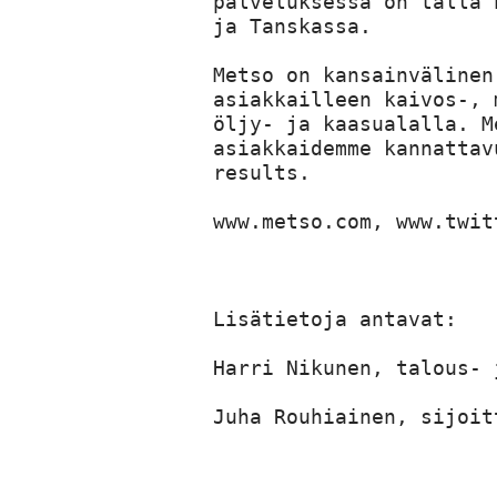
palveluksessa on tällä 
ja Tanskassa.

Metso on kansainvälinen
asiakkailleen kaivos-, 
öljy- ja kaasualalla. M
asiakkaidemme kannattav
results.

www.metso.com, www.twit
Lisätietoja antavat:

Harri Nikunen, talous- 
Juha Rouhiainen, sijoit