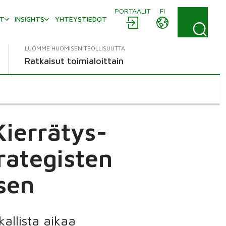
PORTAALIT
FI
AT
INSIGHTS
YHTEYSTIEDOT
LUOMME HUOMISEN TEOLLISUUTTA
Ratkaisut toimialoittain
Kierrätys-
rategisten
sen
allista aikaa