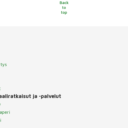
Back
to
top
itys
t
aliratkaisut ja -palvelut
u
aperi
i