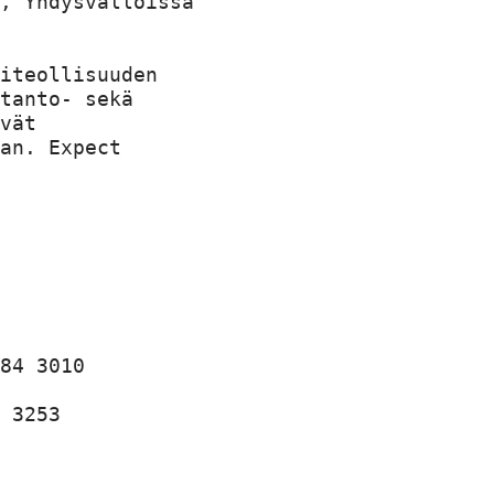
, Yhdysvalloissa

iteollisuuden

tanto- sekä

vät

an. Expect

84 3010

 3253
