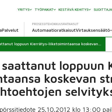
YRITYS
TYÖPAIKAT
KESTÄVÄ KEHITYS
SIJOITTAJ
PROSESSITEHOKKUUSRATKAISUT
a
Palvelut
Automaatioratkaisut
Virtauksensäätö
Metso on saattanut loppuun Kierrätys-liiketoimintaansa koskevan strategisten vaihtoehtojen selvityksen
saattanut loppuun 
intaansa koskevan st
ihtoehtojen selvityk
pörssitiedote 25.10.2012 klo 13:00 paik