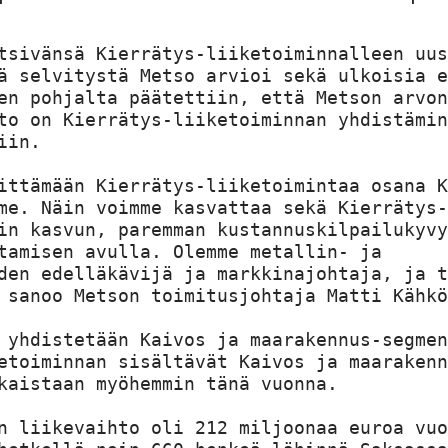
tsivänsä Kierrätys-liiketoiminnalleen uus
ä selvitystä Metso arvioi sekä ulkoisia e
en pohjalta päätettiin, että Metson arvon
to on Kierrätys-liiketoiminnan yhdistämin
in.

ittämään Kierrätys-liiketoimintaa osana K
me. Näin voimme kasvattaa sekä Kierrätys-
in kasvun, paremman kustannuskilpailukyvy
tamisen avulla. Olemme metallin- ja

den edelläkävijä ja markkinajohtaja, ja t
 sanoo Metson toimitusjohtaja Matti Kähkö
 yhdistetään Kaivos ja maarakennus-segmen
etoiminnan sisältävät Kaivos ja maarakenn
kaistaan myöhemmin tänä vuonna.

n liikevaihto oli 212 miljoonaa euroa vuo