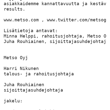
asiakkaidemme kannattavuutta ja kestävä
results.

www.metso.com , www.twitter.com/metsogro
Lisätietoja antavat:

Minna Helppi, rahoitusjohtaja, Metso Oyj
Juha Rouhiainen, sijoittajasuhdejohtaja
Metso Oyj

Harri Nikunen

talous- ja rahoitusjohtaja

Juha Rouhiainen

sijoittajasuhdejohtaja

jakelu:
