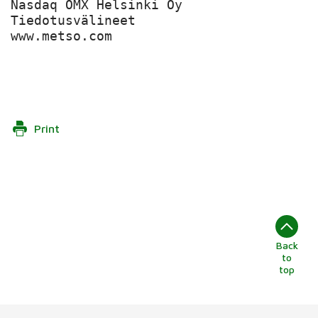
Nasdaq OMX Helsinki Oy

Tiedotusvälineet

www.metso.com

Print
Back
to
top