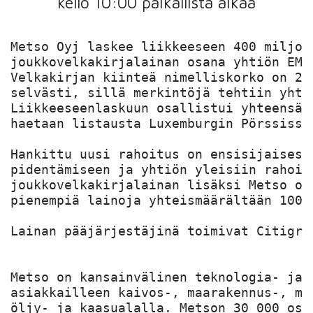
kello 10:00 paikallista aikaa
Metso Oyj laskee liikkeeseen 400 miljoo
joukkovelkakirjalainan osana yhtiön EMT
Velkakirjan kiinteä nimelliskorko on 2,
selvästi, sillä merkintöjä tehtiin yhte
Liikkeeseenlaskuun osallistui yhteensä 
haetaan listausta Luxemburgin Pörssissä
Hankittu uusi rahoitus on ensisijaisest
pidentämiseen ja yhtiön yleisiin rahoitu
joukkovelkakirjalainan lisäksi Metso on
pienempiä lainoja yhteismäärältään 100 m
Lainan pääjärjestäjinä toimivat Citigro
Metso on kansainvälinen teknologia- ja 
asiakkailleen kaivos-, maarakennus-, ma
öljy- ja kaasualalla. Metson 30 000 osa