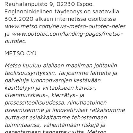
Rauhalanpuisto 9, 02230 Espoo.
Englanninkielinen täydennys on saatavilla
30.3.2020 alkaen internetissä osoitteissa
www.metso.com/news-metso-outotec-neles
ja
www.outotec.com/landing-pages/metso-
outotec
.
METSO OYJ
Metso kuuluu alallaan maailman johtaviin
teollisuusyrityksiin. Tarjoamme laitteita ja
palveluja luonnonvarojen kestävään
käsittelyyn ja virtaukseen kaivos-,
kivenmurskaus-, kierrätys- ja
prosessiteollisuudessa. Ainutlaatuinen
osaamisemme ja innovatiiviset ratkaisumme
auttavat asiakkaitamme tehostamaan
toimintaansa, vähentämään riskejä ja
parantamaan kannattavuutta. Metson