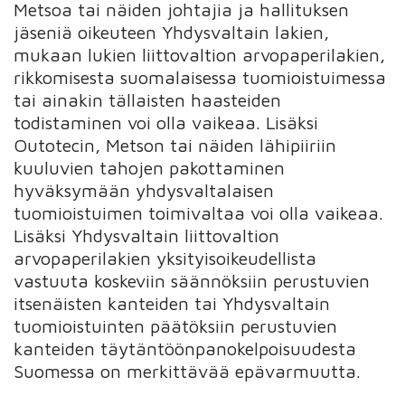
Metsoa tai näiden johtajia ja hallituksen
jäseniä oikeuteen Yhdysvaltain lakien,
mukaan lukien liittovaltion arvopaperilakien,
rikkomisesta suomalaisessa tuomioistuimessa
tai ainakin tällaisten haasteiden
todistaminen voi olla vaikeaa. Lisäksi
Outotecin, Metson tai näiden lähipiiriin
kuuluvien tahojen pakottaminen
hyväksymään yhdysvaltalaisen
tuomioistuimen toimivaltaa voi olla vaikeaa.
Lisäksi Yhdysvaltain liittovaltion
arvopaperilakien yksityisoikeudellista
vastuuta koskeviin säännöksiin perustuvien
itsenäisten kanteiden tai Yhdysvaltain
tuomioistuinten päätöksiin perustuvien
kanteiden täytäntöönpanokelpoisuudesta
Suomessa on merkittävää epävarmuutta.