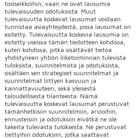
tosiseikkoihin, vaan ne ovat lausumia
tulevaisuuden odotuksista. Muut
tulevaisuutta koskevat lausumat voidaan
tunnistaa asiayhteydestä, jossa lausumat on
esitetty. Tulevaisuutta koskevia lausumia on
esitetty useissa tämän tiedotteen kohdissa,
kuten kohdissa, jotka sisältävät tietoa
yhdistyneen yhtiön liiketoiminnan tulevista
tuloksista, suunnitelmista ja odotuksista,
sisältäen sen strategiset suunnitelmat ja
suunnitelmat liittyen kasvuun ja
kannattavuuteen, sekä yleisestä
taloudellisesta tilanteesta. Nämä
tulevaisuutta koskevat lausumat perustuvat
tämänhetkisiin suunnitelmiin, arvioihin,
ennusteisiin ja odotuksiin eivätkä ne ole
takeita tulevasta tuloksesta. Ne perustuvat
tiettyihin odotuksiin, jotka saattavat