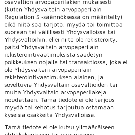
osavaltion arvopaperilakien mukaisesti
(kuten Yhdysvaltain arvopaperilain
Regulation S ‑säännöksessä on määritelty)
eikä niitä saa tarjota, myydä tai toimittaa
suoraan tai välillisesti Yhdysvalloissa tai
Yhdysvaltoihin, ellei niitä ole rekisteröity,
paitsi Yhdysvaltain arvopaperilain
rekisteröintivaatimuksista säädetyn
poikkeuksen nojalla tai transaktiossa, joka ei
ole Yhdysvaltain arvopaperilain
rekisteröintivaatimuksen alainen, ja
soveltuvia Yhdysvaltain osavaltioiden tai
muita Yhdysvaltain arvopaperilakeja
noudattaen. Tämä tiedote ei ole tarjous
myydä tai kehotus tarjoutua ostamaan
kyseisiä osakkeita Yhdysvalloissa.
Tämä tiedote ei ole kutsu ylimääräiseen
yhtiökokoukseen tai varsinaiseen