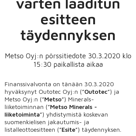
varten laaditun
esitteen
täydennyksen
Metso Oyj:n pörssitiedote 30.3.2020 klo
15:30 paikallista aikaa
Finanssivalvonta on tänään 30.3.2020
hyväksynyt Outotec Oyj:n (”
Outotec
”) ja
Metso Oyj:n (”
Metso
”) Minerals-
liiketoiminnan (”
Metso Minerals -
liiketoiminta
”) yhdistymistä koskevan
suomenkielisen jakautumis- ja
listalleottoesitteen (”
Esite
”) täydennyksen.