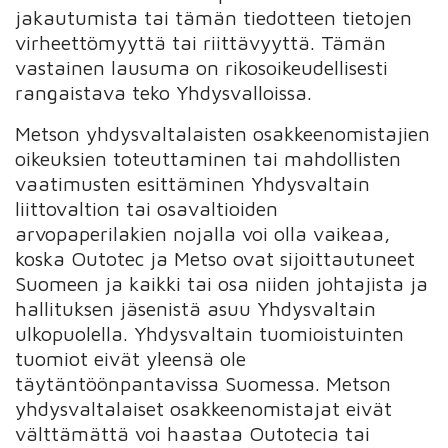
jakautumista tai tämän tiedotteen tietojen
virheettömyyttä tai riittävyyttä. Tämän
vastainen lausuma on rikosoikeudellisesti
rangaistava teko Yhdysvalloissa.
Metson yhdysvaltalaisten osakkeenomistajien
oikeuksien toteuttaminen tai mahdollisten
vaatimusten esittäminen Yhdysvaltain
liittovaltion tai osavaltioiden
arvopaperilakien nojalla voi olla vaikeaa,
koska Outotec ja Metso ovat sijoittautuneet
Suomeen ja kaikki tai osa niiden johtajista ja
hallituksen jäsenistä asuu Yhdysvaltain
ulkopuolella. Yhdysvaltain tuomioistuinten
tuomiot eivät yleensä ole
täytäntöönpantavissa Suomessa. Metson
yhdysvaltalaiset osakkeenomistajat eivät
välttämättä voi haastaa Outotecia tai