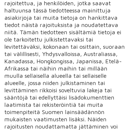
rajoitettua, ja henkilöiden, jotka saavat
haltuunsa tässä tiedotteessa mainittuja
asiakirjoja tai muita tietoja on hankittava
tiedot näistä rajoituksista ja noudatettava
niitä. Tämän tiedotteen sisältämiä tietoja ei
ole tarkoitettu julkistettavaksi tai
levitettäväksi, kokonaan tai osittain, suoraan
tai välillisesti, Yhdysvalloissa, Australiassa,
Kanadassa, Hongkongissa, Japanissa, Etelä-
Afrikassa tai näihin maihin tai millään
muulla sellaisella alueella tai sellaiselle
alueelle, jossa niiden julkistaminen tai
levittäminen rikkoisi soveltuvia lakeja tai
sääntöjä tai edellyttäisi lisädokumenttien
laatimista tai rekisteröintiä tai muita
toimenpiteitä Suomen lainsäädännön
mukaisten vaatimusten lisäksi. Näiden
rajoitusten noudattamatta jättäminen voi