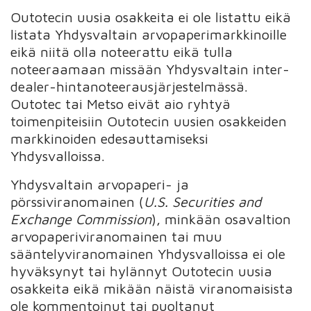
Outotecin uusia osakkeita ei ole listattu eikä
listata Yhdysvaltain arvopaperimarkkinoille
eikä niitä olla noteerattu eikä tulla
noteeraamaan missään Yhdysvaltain inter-
dealer-hintanoteerausjärjestelmässä.
Outotec tai Metso eivät aio ryhtyä
toimenpiteisiin Outotecin uusien osakkeiden
markkinoiden edesauttamiseksi
Yhdysvalloissa.
Yhdysvaltain arvopaperi- ja
pörssiviranomainen (
U.S. Securities and
Exchange Commission
), minkään osavaltion
arvopaperiviranomainen tai muu
sääntelyviranomainen Yhdysvalloissa ei ole
hyväksynyt tai hylännyt Outotecin uusia
osakkeita eikä mikään näistä viranomaisista
ole kommentoinut tai puoltanut