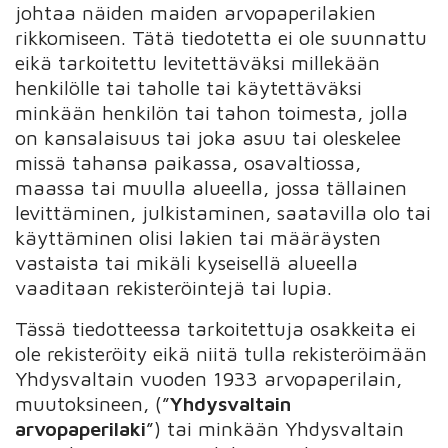
johtaa näiden maiden arvopaperilakien
rikkomiseen. Tätä tiedotetta ei ole suunnattu
eikä tarkoitettu levitettäväksi millekään
henkilölle tai taholle tai käytettäväksi
minkään henkilön tai tahon toimesta, jolla
on kansalaisuus tai joka asuu tai oleskelee
missä tahansa paikassa, osavaltiossa,
maassa tai muulla alueella, jossa tällainen
levittäminen, julkistaminen, saatavilla olo tai
käyttäminen olisi lakien tai määräysten
vastaista tai mikäli kyseisellä alueella
vaaditaan rekisteröintejä tai lupia.
Tässä tiedotteessa tarkoitettuja osakkeita ei
ole rekisteröity eikä niitä tulla rekisteröimään
Yhdysvaltain vuoden 1933 arvopaperilain,
muutoksineen, (”
Yhdysvaltain
arvopaperilaki
”) tai minkään Yhdysvaltain