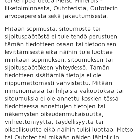
tarkempaa tietoa Metso Minerals -
liiketoiminnasta, Outotecista, Outotecin
arvopapereista sekä jakautumisesta.
Mitään sopimusta, sitoumusta tai
sijoituspäätöstä ei tule tehdä perustuen
tämän tiedotteen osaan tai tietoon sen
levittämisestä eikä näihin tule luottaa
minkään sopimuksen, sitoumuksen tai
sijoituspäätöksen yhteydessä. Tämän
tiedotteen sisältämiä tietoja ei ole
riippumattomasti vahvistettu. Mitään
nimenomaisia tai hiljaisia vakuutuksia tai
sitoumuksia ei ole annettu koskien tässä
tiedotteessa annettujen tietojen tai
näkemysten oikeudenmukaisuutta,
virheettömyyttä, täydellisyyttä tai
oikeellisuutta eikä näihin tulisi luottaa. Metso
tai Outotec tai mikään näiden lähipiiriin