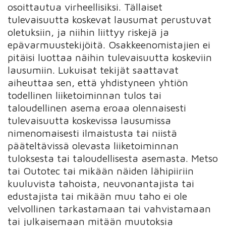
osoittautua virheellisiksi. Tällaiset
tulevaisuutta koskevat lausumat perustuvat
oletuksiin, ja niihin liittyy riskejä ja
epävarmuustekijöitä. Osakkeenomistajien ei
pitäisi luottaa näihin tulevaisuutta koskeviin
lausumiin. Lukuisat tekijät saattavat
aiheuttaa sen, että yhdistyneen yhtiön
todellinen liiketoiminnan tulos tai
taloudellinen asema eroaa olennaisesti
tulevaisuutta koskevissa lausumissa
nimenomaisesti ilmaistusta tai niistä
pääteltävissä olevasta liiketoiminnan
tuloksesta tai taloudellisesta asemasta. Metso
tai Outotec tai mikään näiden lähipiiriin
kuuluvista tahoista, neuvonantajista tai
edustajista tai mikään muu taho ei ole
velvollinen tarkastamaan tai vahvistamaan
tai julkaisemaan mitään muutoksia