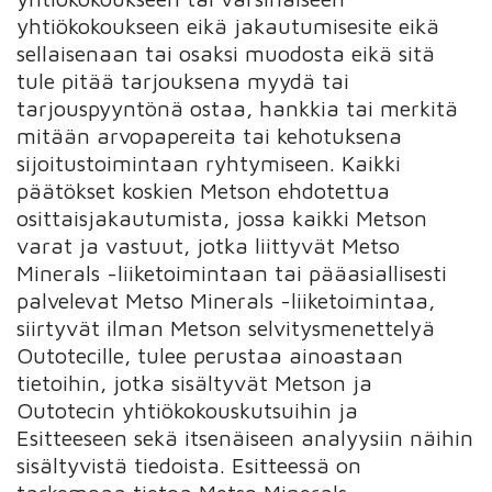
yhtiökokoukseen eikä jakautumisesite eikä
sellaisenaan tai osaksi muodosta eikä sitä
tule pitää tarjouksena myydä tai
tarjouspyyntönä ostaa, hankkia tai merkitä
mitään arvopapereita tai kehotuksena
sijoitustoimintaan ryhtymiseen. Kaikki
päätökset koskien Metson ehdotettua
osittaisjakautumista, jossa kaikki Metson
varat ja vastuut, jotka liittyvät Metso
Minerals -liiketoimintaan tai pääasiallisesti
palvelevat Metso Minerals -liiketoimintaa,
siirtyvät ilman Metson selvitysmenettelyä
Outotecille, tulee perustaa ainoastaan
tietoihin, jotka sisältyvät Metson ja
Outotecin yhtiökokouskutsuihin ja
Esitteeseen sekä itsenäiseen analyysiin näihin
sisältyvistä tiedoista. Esitteessä on