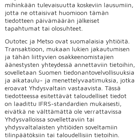
mihinkään tulevaisuutta koskeviin lausumiin,
jotta ne ottaisivat huomioon tämän
tiedotteen päivämäärän jälkeiset
tapahtumat tai olosuhteet.
Outotec ja Metso ovat suomalaisia yhtiöitä.
Transaktioon, mukaan lukien jakautumisen
ja tähän liittyvien osakkeenomistajien
äänestysten yhteydessä annettaviin tietoihin,
sovelletaan Suomen tiedonantovelvollisuuksia
ja aikataulu- ja menettelyvaatimuksia, jotka
eroavat Yhdysvaltain vastaavista. Tässä
tiedotteessa esitettävät taloudelliset tiedot
on laadittu IFRS-standardien mukaisesti,
eivätkä ne välttämättä ole verrattavissa
Yhdysvalloissa sovellettaviin tai
yhdysvaltalaisten yhtiöiden soveltamiin
tilinpäätöksiin tai taloudellisiin tietoihin.