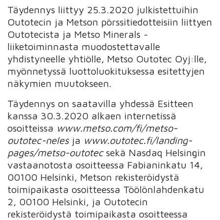
Täydennys liittyy 25.3.2020 julkistettuihin
Outotecin ja Metson pörssitiedotteisiin liittyen
Outotecista ja Metso Minerals -
liiketoiminnasta muodostettavalle
yhdistyneelle yhtiölle, Metso Outotec Oyj:lle,
myönnetyssä luottoluokituksessa esitettyjen
näkymien muutokseen.
Täydennys on saatavilla yhdessä Esitteen
kanssa 30.3.2020 alkaen internetissä
osoitteissa
www.metso.com/fi/metso-
outotec-neles
ja
www.outotec.fi/landing-
pages/metso-outotec
sekä Nasdaq Helsingin
vastaanotosta osoitteessa Fabianinkatu 14,
00100 Helsinki, Metson rekisteröidystä
toimipaikasta osoitteessa Töölönlahdenkatu
2, 00100 Helsinki, ja Outotecin
rekisteröidystä toimipaikasta osoitteessa