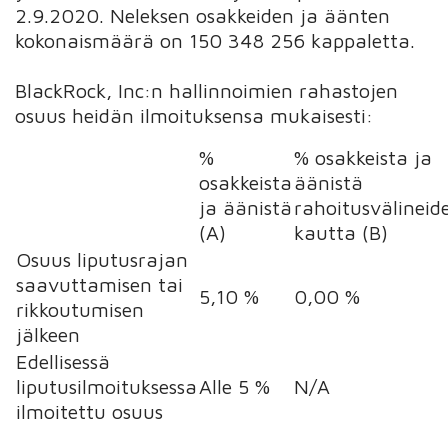
2.9.2020. Neleksen osakkeiden ja äänten
kokonaismäärä on 150 348 256 kappaletta.
BlackRock, Inc:n hallinnoimien rahastojen
osuus heidän ilmoituksensa mukaisesti:
%
% osakkeista ja
osakkeista
äänistä
ja äänistä
rahoitusvälineid
(A)
kautta (B)
Osuus liputusrajan
saavuttamisen tai
5,10 %
0,00 %
rikkoutumisen
jälkeen
Edellisessä
liputusilmoituksessa
Alle 5 %
N/A
ilmoitettu osuus