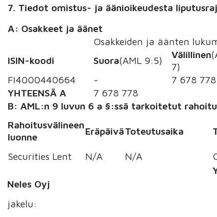
7. Tiedot omistus- ja äänioikeudesta liputusra
A: Osakkeet ja äänet
Osakkeiden ja äänten lukum
Välillinen
(
ISIN-koodi
Suora
(AML 9:5)
7)
FI4000440664
-
7 678 778
YHTEENSÄ A
7 678 778
B: AML:n 9 luvun 6 a §:ssä tarkoitetut rahoitu
Rahoitusvälineen
Eräpäivä
Toteutusaika
luonne
Securities Lent
N/A
N/A
Neles Oyj
jakelu: