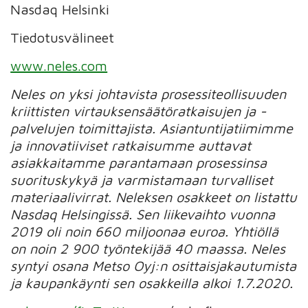
Nasdaq Helsinki
Tiedotusvälineet
www.neles.com
Neles on yksi johtavista prosessiteollisuuden
kriittisten virtauksensäätöratkaisujen ja -
palvelujen toimittajista. Asiantuntijatiimimme
ja innovatiiviset ratkaisumme auttavat
asiakkaitamme parantamaan prosessinsa
suorituskykyä ja varmistamaan turvalliset
materiaalivirrat.
Neleksen osakkeet on listattu
Nasdaq Helsingissä. Sen liikevaihto vuonna
2019 oli noin 660 miljoonaa euroa.
Yhtiöllä
on noin 2 900 työntekijää 40 maassa. Neles
syntyi osana Metso Oyj:n osittaisjakautumista
ja kaupankäynti sen osakkeilla alkoi 1.7.2020.