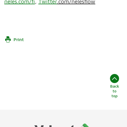
neles.com/fi
,
Twitter
.com/nelesflow
Print
Back
to
top