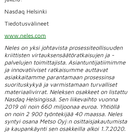
Nasdaq Helsinki
Tiedotusvälineet
www.neles.com
Neles on yksi johtavista prosessiteollisuuden
kriittisten virtauksensäätöratkaisujen ja -
palvelujen toimittajista. Asiantuntijatiimimme
ja innovatiiviset ratkaisumme auttavat
asiakkaitamme parantamaan prosessinsa
suorituskykyä ja varmistamaan turvalliset
materiaalivirrat.
Neleksen osakkeet on listattu
Nasdaq Helsingissä. Sen liikevaihto vuonna
2019 oli noin 660 miljoonaa euroa.
Yhtiöllä
on noin 2 900 työntekijää 40 maassa. Neles
syntyi osana Metso Oyj:n osittaisjakautumista
ja kaupankäynti sen osakkeilla alkoi 1.7.2020.