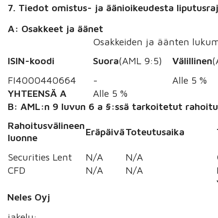
7. Tiedot omistus- ja äänioikeudesta liputusra
A: Osakkeet ja äänet
Osakkeiden ja äänten lukum
ISIN-koodi
Suora
(AML 9:5)
Välillinen
(
FI4000440664
-
Alle 5 %
YHTEENSÄ A
Alle 5 %
B: AML:n 9 luvun 6 a §:ssä tarkoitetut rahoitu
Rahoitusvälineen
Eräpäivä
Toteutusaika
luonne
Securities Lent
N/A
N/A
CFD
N/A
N/A
Neles Oyj
jakelu: