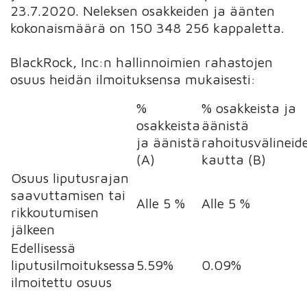
23.7.2020. Neleksen osakkeiden ja äänten
kokonaismäärä on 150 348 256 kappaletta.
BlackRock, Inc:n hallinnoimien rahastojen
osuus heidän ilmoituksensa mukaisesti:
%
% osakkeista ja
osakkeista
äänistä
ja äänistä
rahoitusvälineid
(A)
kautta (B)
Osuus liputusrajan
saavuttamisen tai
Alle 5 %
Alle 5 %
rikkoutumisen
jälkeen
Edellisessä
liputusilmoituksessa
5.59%
0.09%
ilmoitettu osuus