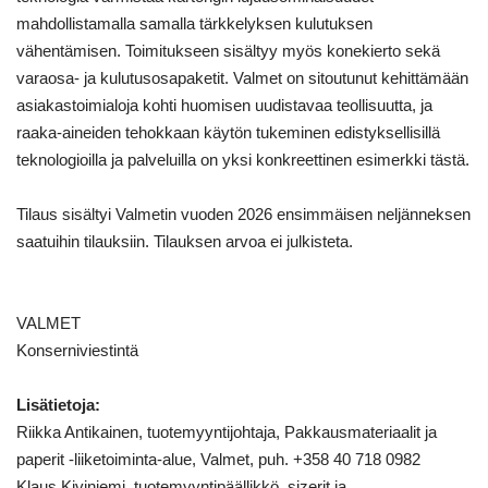
mahdollistamalla samalla tärkkelyksen kulutuksen
vähentämisen. Toimitukseen sisältyy myös konekierto sekä
varaosa- ja kulutusosapaketit. Valmet on sitoutunut kehittämään
asiakastoimialoja kohti huomisen uudistavaa teollisuutta, ja
raaka-aineiden tehokkaan käytön tukeminen edistyksellisillä
teknologioilla ja palveluilla on yksi konkreettinen esimerkki tästä.
Tilaus sisältyi Valmetin vuoden 2026 ensimmäisen neljänneksen
saatuihin tilauksiin. Tilauksen arvoa ei julkisteta.
VALMET
Konserniviestintä
Lisätietoja:
Riikka Antikainen, tuotemyyntijohtaja, Pakkausmateriaalit ja
paperit -liiketoiminta-alue, Valmet, puh. +358 40
718 0982
Klaus Kiviniemi, tuotemyyntipäällikkö, sizerit ja