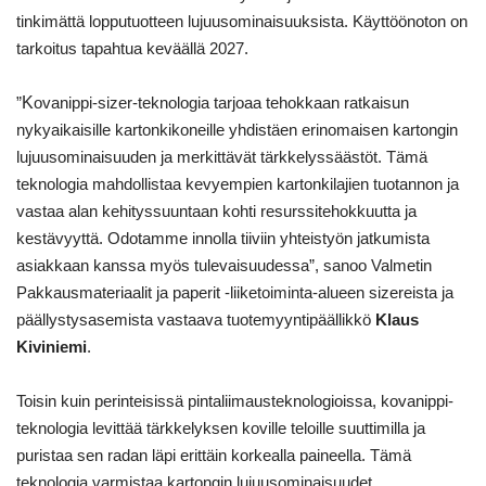
tinkimättä lopputuotteen lujuusominaisuuksista. Käyttöönoton on
tarkoitus tapahtua keväällä 2027.
K
”
ovanippi-sizer-teknologia tarjoaa tehokkaan ratkaisun
nykyaikaisille kartonkikoneille yhdistäen erinomaisen kartongin
lujuusominaisuuden ja merkittävät tärkkelyssäästöt. Tämä
teknologia mahdollistaa kevyempien kartonkilajien tuotannon ja
vastaa alan kehityssuuntaan kohti resurssitehokkuutta ja
kestävyyttä. Odotamme innolla tiiviin yhteistyön jatkumista
asiakkaan kanssa myös tulevaisuudessa”, sanoo Valmetin
Pakkausmateriaalit ja paperit -liiketoiminta-alueen sizereista ja
päällystysasemista vastaava tuotemyyntipäällikkö
Klaus
Kiviniemi
.
Toisin kuin perinteisissä pintaliimausteknologioissa, kovanippi-
teknologia levittää tärkkelyksen koville teloille suuttimilla ja
puristaa sen radan läpi erittäin korkealla paineella. Tämä
teknologia varmistaa kartongin lujuusominaisuudet