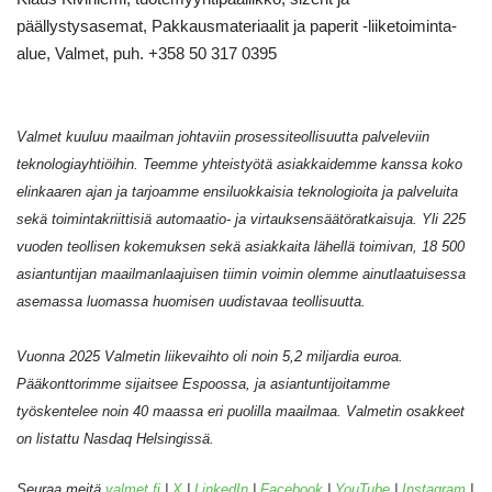
päällystysasemat, Pakkausmateriaalit ja paperit -liiketoiminta-
alue, Valmet, puh. +358 50
317 0395
Valmet kuuluu maailman johtaviin prosessiteollisuutta palveleviin
teknologiayhtiöihin. Teemme yhteistyötä asiakkaidemme kanssa koko
elinkaaren ajan ja tarjoamme ensiluokkaisia teknologioita ja palveluita
sekä toimintakriittisiä automaatio- ja virtauksensäätöratkaisuja. Yli 225
vuoden teollisen kokemuksen sekä asiakkaita lähellä toimivan, 18 500
asiantuntijan maailmanlaajuisen tiimin voimin olemme ainutlaatuisessa
asemassa luomassa huomisen uudistavaa teollisuutta.
Vuonna 2025 Valmetin liikevaihto oli noin 5,2 miljardia euroa.
Pääkonttorimme sijaitsee Espoossa, ja asiantuntijoitamme
työskentelee noin 40 maassa eri puolilla maailmaa. Valmetin osakkeet
on listattu Nasdaq Helsingissä.
Seuraa meitä
valmet.fi
|
X
|
LinkedIn
|
Facebook
|
YouTube
|
Instagram
|