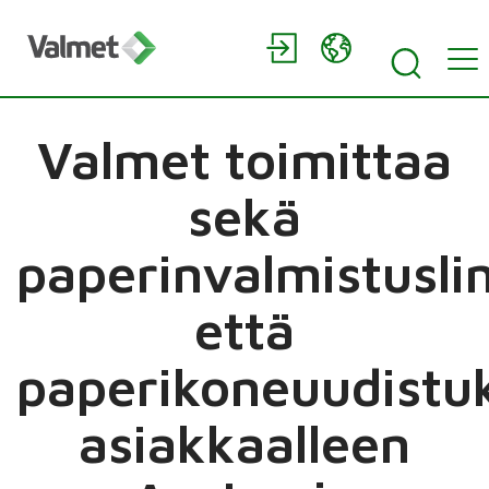
Valmet toimittaa
sekä
paperinvalmistusli
että
paperikoneuudistu
asiakkaalleen