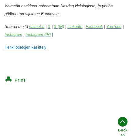
Valmetin osakkeet noteerataan Nasdaq Helsingissä, ja yhtiön
pääkonttori sijaitsee Espoossa.
Seuraa meitä
valmet.fi
|
X
|
X (IR)
|
LinkedIn
|
Facebook
|
YouTube
|
Instagram
|
Instagram (IR)
|
Henkilötietojen käsittely
Print
Back
to