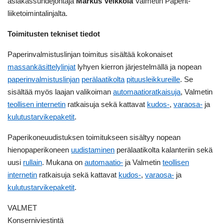
asiakassuhdejohtaja
Markus Veikkola
Valmetin Paperit-
liiketoimintalinjalta.
Toimitusten tekniset tiedot
Paperinvalmistuslinjan toimitus sisältää kokonaiset
massankäsittelylinjat
lyhyen kierron järjestelmällä ja nopean
paperinvalmistuslinjan
perälaatikolta
pituusleikkureille
. Se
sisältää myös laajan valikoiman
automaatioratkaisuja
, Valmetin
teollisen internetin
ratkaisuja sekä kattavat
kudos-
,
varaosa-
ja
kulutustarvikepaketit
.
Paperikoneuudistuksen toimitukseen sisältyy nopean
hienopaperikoneen
uudistaminen
perälaatikolta kalanteriin sekä
uusi
rullain
. Mukana on
automaatio-
ja Valmetin
teollisen
internetin
ratkaisuja sekä kattavat
kudos-
,
varaosa-
ja
kulutustarvikepaketit
.
VALMET
Konserniviestintä