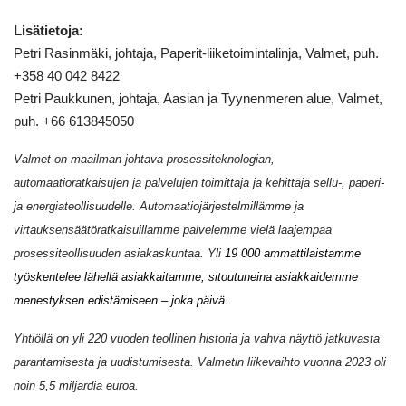
Lisätietoja:
Petri Rasinmäki, johtaja, Paperit-liiketoimintalinja, Valmet, puh.
+358 40 042 8422
Petri Paukkunen, johtaja, Aasian ja Tyynenmeren alue, Valmet,
puh. +66 613845050
Valmet on maailman johtava prosessiteknologian,
automaatioratkaisujen ja palvelujen toimittaja ja kehittäjä sellu-, paperi-
ja energiateollisuudelle. Automaatiojärjestelmillämme ja
virtauksensäätöratkaisuillamme palvelemme vielä laajempaa
prosessiteollisuuden asiakaskuntaa. Yli
19 000 ammattilaistamme
työskentelee lähellä asiakkaitamme, sitoutuneina asiakkaidemme
menestyksen edistämiseen – joka päivä.
Yhtiöllä on yli 220 vuoden teollinen historia ja vahva näyttö jatkuvasta
parantamisesta ja uudistumisesta. Valmetin liikevaihto vuonna 2023 oli
noin 5,5 miljardia euroa.