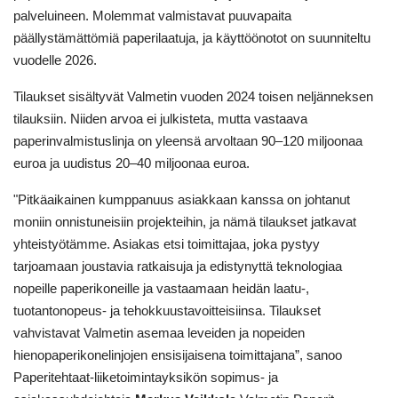
palveluineen. Molemmat valmistavat puuvapaita
päällystämättömiä paperilaatuja, ja käyttöönotot on suunniteltu
vuodelle 2026.
Tilaukset sisältyvät Valmetin vuoden 2024 toisen neljänneksen
tilauksiin. Niiden arvoa ei julkisteta, mutta vastaava
paperinvalmistuslinja on yleensä arvoltaan 90–120 miljoonaa
euroa ja uudistus 20–40 miljoonaa euroa.
"Pitkäaikainen kumppanuus asiakkaan kanssa on johtanut
moniin onnistuneisiin projekteihin, ja nämä tilaukset jatkavat
yhteistyötämme. Asiakas etsi toimittajaa, joka pystyy
tarjoamaan joustavia ratkaisuja ja edistynyttä teknologiaa
nopeille paperikoneille ja vastaamaan heidän laatu-,
tuotantonopeus- ja tehokkuustavoitteisiinsa. Tilaukset
vahvistavat Valmetin asemaa leveiden ja nopeiden
hienopaperikonelinjojen ensisijaisena toimittajana”, sanoo
Paperitehtaat-liiketoimintayksikön sopimus- ja