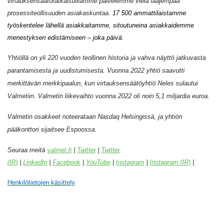
virtauksensäätöratkaisuillamme palvelemme vielä laajempaa
prosessiteollisuuden asiakaskuntaa.
17 500 ammattilaistamme
työskentelee lähellä asiakkaitamme, sitoutuneina asiakkaidemme
menestyksen edistämiseen – joka päivä.
Yhtiöllä on yli 220 vuoden teollinen historia ja vahva näyttö jatkuvasta
parantamisesta ja uudistumisesta. Vuonna 2022 yhtiö saavutti
merkittävän merkkipaalun, kun virtauksensäätöyhtiö Neles sulautui
Valmetiin. Valmetin liikevaihto vuonna 2022 oli noin 5,1 miljardia euroa.
Valmetin osakkeet noteerataan Nasdaq Helsingissä, ja yhtiön
pääkonttori sijaitsee Espoossa.
Seuraa meitä
valmet.
fi
|
Twitter
|
Twitter
(IR)
|
LinkedIn
|
Facebook
|
YouTube
|
Instagram
|
Instagram (IR)
|
Henkilötietojen käsittely