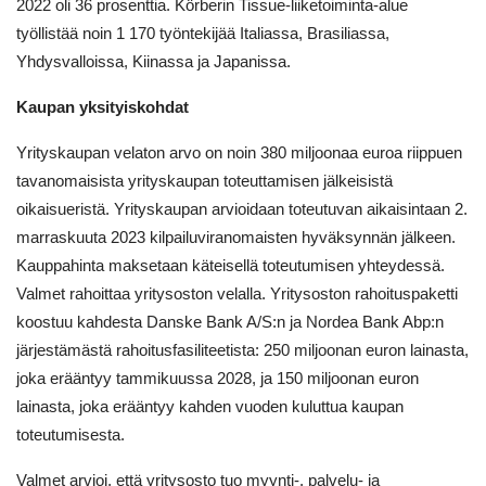
2022 oli 36 prosenttia. Körberin Tissue-liiketoiminta-alue
työllistää noin 1 170 työntekijää Italiassa, Brasiliassa,
Yhdysvalloissa, Kiinassa ja Japanissa.
Kaupan yksityiskohdat
Yrityskaupan velaton arvo on noin 380 miljoonaa euroa riippuen
tavanomaisista yrityskaupan toteuttamisen jälkeisistä
oikaisueristä. Yrityskaupan arvioidaan toteutuvan aikaisintaan 2.
marraskuuta 2023 kilpailuviranomaisten hyväksynnän jälkeen.
Kauppahinta maksetaan käteisellä toteutumisen yhteydessä.
Valmet rahoittaa yritysoston velalla. Yritysoston rahoituspaketti
koostuu kahdesta Danske Bank A/S:n ja Nordea Bank Abp:n
järjestämästä rahoitusfasiliteetista: 250 miljoonan euron lainasta,
joka erääntyy tammikuussa 2028, ja 150 miljoonan euron
lainasta, joka erääntyy kahden vuoden kuluttua kaupan
toteutumisesta.
Valmet arvioi, että yritysosto tuo myynti-, palvelu- ja