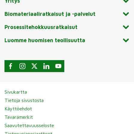
Yritys
Biomateriaaliratkaisut ja -palvelut
Prosessitehokkuusratkaisut
Luomme huomisen teollisuutta
Sivukartta
Tietoja sivustosta
Käyttöehdot
Tavaramerkit
Saavutettavuusseloste
Tietosuojaperiaatteet