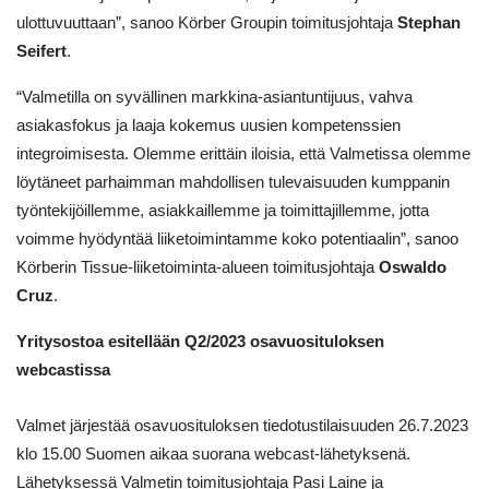
ulottuvuuttaan”, sanoo Körber Groupin toimitusjohtaja
Stephan
Seifert
.
“Valmetilla on syvällinen markkina-asiantuntijuus, vahva
asiakasfokus ja laaja kokemus uusien kompetenssien
integroimisesta. Olemme erittäin iloisia, että Valmetissa olemme
löytäneet parhaimman mahdollisen tulevaisuuden kumppanin
työntekijöillemme, asiakkaillemme ja toimittajillemme, jotta
voimme hyödyntää liiketoimintamme koko potentiaalin”, sanoo
Körberin Tissue-liiketoiminta-alueen toimitusjohtaja
Oswaldo
Cruz
.
Yritysostoa esitellään Q2/2023 osavuosituloksen
webcastissa
Valmet järjestää osavuosituloksen tiedotustilaisuuden 26.7.2023
klo 15.00 Suomen aikaa suorana webcast-lähetyksenä.
Lähetyksessä Valmetin toimitusjohtaja Pasi Laine ja