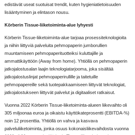
edistävät useat suotuisat trendit, kuten hygieniatietoisuuden
lisääntyminen ja elintason nousu.
Körberin Tissue-liiketoiminta-alue lyhyesti
Körberin Tissue-liiketoiminta-alue tarjoaa prosessiteknologioita
ja niihin liittyviä palveluita pehmopaperin jumborullien
muuntamiseen pehmopaperituotteiksi kuluttajille ja
ammattikäyttöön (Away from home). Yhtiöllä on pehmopaperin
jatkojalostusalan laajin teknologiatarjooma, joka sisältää
jatkojalostuslinjat pehmopaperirullille ja taitetuille
pehmopapereille sekä tuotepakkaamiseen liittyvät teknologiat,
jatkojalostukseen liittyvät palvelut ja digitaaliset ratkaisut.
Vuonna 2022 Körberin Tissue-liiketoiminta-alueen liikevaihto oli
305 miljoonaa euroa ja oikaistu käyttökateprosentti (EBITDA-%)
noin 12 prosenttia. Yhtiöllä on vahva ja kasvava
palveluliiketoiminta, jonka osuus kokonaisliikevaihdosta vuonna