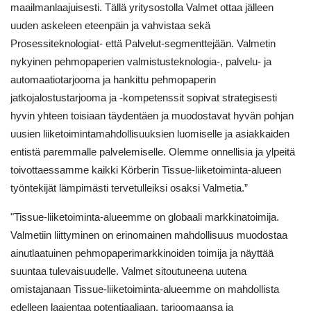
maailmanlaajuisesti. Tällä yritysostolla Valmet ottaa jälleen
uuden askeleen eteenpäin ja vahvistaa sekä
Prosessiteknologiat- että Palvelut-segmenttejään. Valmetin
nykyinen pehmopaperien valmistusteknologia-, palvelu- ja
automaatiotarjooma ja hankittu pehmopaperin
jatkojalostustarjooma ja -kompetenssit sopivat strategisesti
hyvin yhteen toisiaan täydentäen ja muodostavat hyvän pohjan
uusien liiketoimintamahdollisuuksien luomiselle ja asiakkaiden
entistä paremmalle palvelemiselle. Olemme onnellisia ja ylpeitä
toivottaessamme kaikki Körberin Tissue-liiketoiminta-alueen
työntekijät lämpimästi tervetulleiksi osaksi Valmetia.”
"Tissue-liiketoiminta-alueemme on globaali markkinatoimija.
Valmetiin liittyminen on erinomainen mahdollisuus muodostaa
ainutlaatuinen pehmopaperimarkkinoiden toimija ja näyttää
suuntaa tulevaisuudelle. Valmet sitoutuneena uutena
omistajanaan Tissue-liiketoiminta-alueemme on mahdollista
edelleen laajentaa potentiaaliaan, tarjoomaansa ja