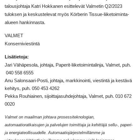
talousjohtaja Katri Hokkanen esittelevät Valmetin Q2/2023
tuloksen ja keskustelevat myös Körberin Tissue-liiketoiminta-
alueen hankinnasta.
VALMET
Konserniviestintä
Lisätietoja:
Jari Vähäpesola, johtaja, Paperit-liiketoimintalinja, Valmet, puh.
040 558 6555
Anu Salonsaari-Posti, johtaja, markkinointi, viestintä ja kestävä
kehitys, puh. 050 453 4262
Pekka Rouhiainen, sijoittajasuhdejohtaja, Valmet, puh. 010 672
0020
Valmet on maailman johtava prosessiteknologian,
automaatioratkaisujen ja palvelujen toimittaja ja kehittäjä sellu-, paperi-
ja energiateollisuudelle. Automaatiojärjestelmillämme ja