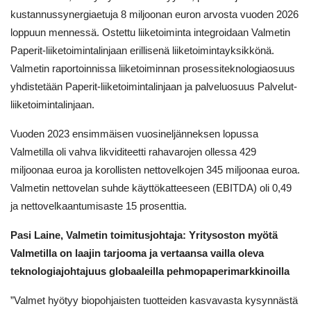
kustannussynergiaetuja 8 miljoonan euron arvosta vuoden 2026
loppuun mennessä. Ostettu liiketoiminta integroidaan Valmetin
Paperit-liiketoimintalinjaan erillisenä liiketoimintayksikkönä.
Valmetin raportoinnissa liiketoiminnan prosessiteknologiaosuus
yhdistetään Paperit-liiketoimintalinjaan ja palveluosuus Palvelut-
liiketoimintalinjaan.
Vuoden 2023 ensimmäisen vuosineljänneksen lopussa
Valmetilla oli vahva likviditeetti rahavarojen ollessa 429
miljoonaa euroa ja korollisten nettovelkojen 345 miljoonaa euroa.
Valmetin nettovelan suhde käyttökatteeseen (EBITDA) oli 0,49
ja nettovelkaantumisaste 15 prosenttia.
Pasi Laine, Valmetin toimitusjohtaja: Yritysoston myötä
Valmetilla on laajin tarjooma ja vertaansa vailla oleva
teknologiajohtajuus globaaleilla pehmopaperimarkkinoilla
”Valmet hyötyy biopohjaisten tuotteiden kasvavasta kysynnästä