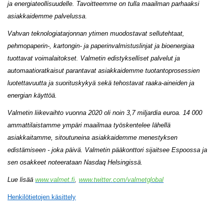
ja energiateollisuudelle. Tavoitteemme on tulla maailman parhaaksi
asiakkaidemme palvelussa.
Vahvan teknologiatarjonnan ytimen muodostavat sellutehtaat,
pehmopaperin-, kartongin- ja paperinvalmistuslinjat ja bioenergiaa
tuottavat voimalaitokset. Valmetin edistykselliset palvelut ja
automaatioratkaisut parantavat asiakkaidemme tuotantoprosessien
luotettavuutta ja suorituskykyä sekä tehostavat raaka-aineiden ja
energian käyttöä.
Valmetin liikevaihto vuonna 2020 oli noin 3,7 miljardia euroa. 14 000
ammattilaistamme ympäri maailmaa työskentelee lähellä
asiakkaitamme, sitoutuneina asiakkaidemme menestyksen
edistämiseen - joka päivä. Valmetin pääkonttori sijaitsee Espoossa ja
sen osakkeet noteerataan Nasdaq Helsingissä.
Lue lisää
www.valmet.fi
,
www.twitter.com/valmetglobal
Henkilötietojen käsittely