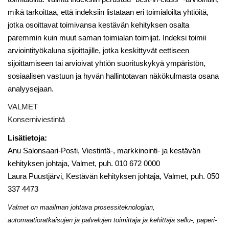
mikä tarkoittaa, että indeksiin listataan eri toimialoilta yhtiöitä,
jotka osoittavat toimivansa kestävän kehityksen osalta
paremmin kuin muut saman toimialan toimijat. Indeksi toimii
arviointityökaluna sijoittajille, jotka keskittyvät eettiseen
sijoittamiseen tai arvioivat yhtiön
suorituskykyä ympäristön,
sosiaalisen vastuun ja hyvän hallintotavan näkökulmasta
osana
analyysejaan.
VALMET
Konserniviestintä
Lisätietoja:
Anu Salonsaari-Posti, Viestintä-, markkinointi- ja kestävän
kehityksen johtaja, Valmet, puh. 010 672 0000
Laura Puustjärvi, Kestävän kehityksen johtaja, Valmet, puh. 050
337 4473
Valmet on maailman johtava prosessiteknologian,
automaatioratkaisujen ja palvelujen toimittaja ja kehittäjä sellu-, paperi-