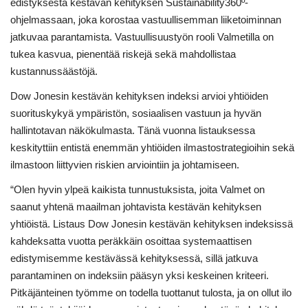
edistyksestä kestävän kehityksen Sustainability360º-
ohjelmassaan, joka korostaa vastuullisemman liiketoiminnan
jatkuvaa parantamista. Vastuullisuustyön rooli Valmetilla on
tukea kasvua, pienentää riskejä sekä mahdollistaa
kustannussäästöjä.
Dow Jonesin kestävän kehityksen indeksi arvioi yhtiöiden
suorituskykyä ympäristön, sosiaalisen vastuun ja hyvän
hallintotavan näkökulmasta. Tänä vuonna listauksessa
keskityttiin entistä enemmän yhtiöiden ilmastostrategioihin sekä
ilmastoon liittyvien riskien arviointiin ja johtamiseen.
“Olen hyvin ylpeä kaikista tunnustuksista, joita Valmet on
saanut yhtenä maailman johtavista kestävän kehityksen
yhtiöistä. Listaus Dow Jonesin kestävän kehityksen indeksissä
kahdeksatta vuotta peräkkäin osoittaa systemaattisen
edistymisemme kestävässä kehityksessä, sillä jatkuva
parantaminen on indeksiin pääsyn yksi keskeinen kriteeri.
Pitkäjänteinen työmme on todella tuottanut tulosta, ja on ollut ilo