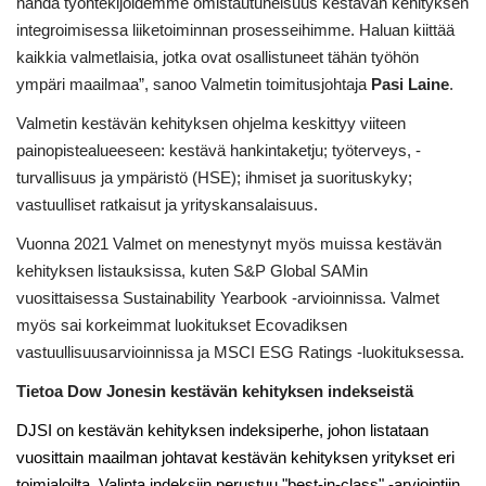
nähdä työntekijöidemme omistautuneisuus kestävän kehityksen
integroimisessa liiketoiminnan prosesseihimme. Haluan kiittää
kaikkia valmetlaisia, jotka ovat osallistuneet tähän työhön
ympäri maailmaa”, sanoo Valmetin toimitusjohtaja
Pasi Laine
.
Valmetin kestävän kehityksen ohjelma keskittyy viiteen
painopistealueeseen: kestävä hankintaketju; työterveys, -
turvallisuus ja ympäristö (HSE); ihmiset ja suorituskyky;
vastuulliset ratkaisut ja yrityskansalaisuus.
Vuonna 2021 Valmet on menestynyt myös muissa kestävän
kehityksen listauksissa, kuten S&P Global SAMin
vuosittaisessa Sustainability Yearbook -arvioinnissa. Valmet
myös sai korkeimmat luokitukset Ecovadiksen
vastuullisuusarvioinnissa ja MSCI ESG Ratings -luokituksessa.
Tietoa Dow Jonesin kestävän kehityksen indekseistä
DJSI on kestävän kehityksen indeksiperhe, johon listataan
vuosittain maailman johtavat kestävän kehityksen yritykset eri
toimialoilta. Valinta indeksiin perustuu "best-in-class" -arviointiin,