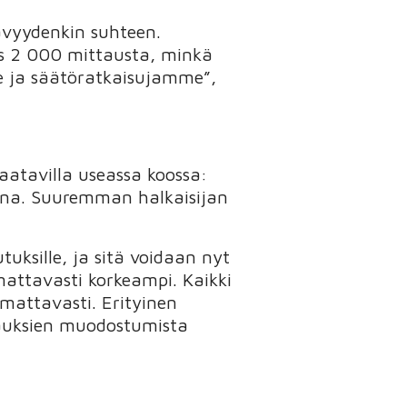
ävyydenkin suhteen.
es 2 000 mittausta, minkä
me ja säätöratkaisujamme”,
atavilla useassa koossa:
ena. Suuremman halkaisijan
uksille, ja sitä voidaan nyt
mattavasti korkeampi. Kaikki
omattavasti. Erityinen
auksien muodostumista