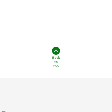
Back
to
top
itys