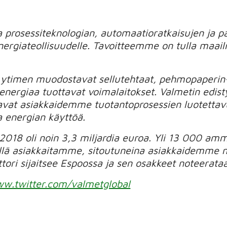
prosessiteknologian, automaatioratkaisujen ja pal
 energiateollisuudelle. Tavoitteemme on tulla maa
 ytimen muodostavat sellutehtaat, pehmopaperin-
energiaa tuottavat voimalaitokset. Valmetin edisty
avat asiakkaidemme tuotantoprosessien luotettavu
a energian käyttöä.
 2018 oli noin 3,3 miljardia euroa. Yli 13 000 a
llä asiakkaitamme, sitoutuneina asiakkaidemme 
tori sijaitsee Espoossa ja sen osakkeet noteerata
w.twitter.com/valmetglobal