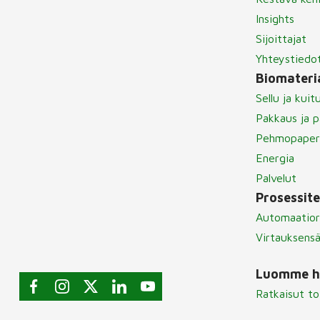
Insights
Sijoittajat
Yhteystiedo
Biomateria
Sellu ja kuit
Pakkaus ja p
Pehmopaper
Energia
Palvelut
Prosessit
Automaatior
Virtauksens
Luomme hu
Ratkaisut to