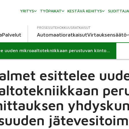
YRITYS
TYÖPAIKAT
KESTÄVÄ KEHITYS
SIJOITTAJ
PROSESSITEHOKKUUSRATKAISUT
a
Palvelut
Automaatioratkaisut
Virtauksensäätö
Valmet esittelee uuden mikroaaltotekniikkaan perustuvan kiintoainemittauksen yhdyskuntapuolen ja teollisuuden jätevesitoimijoille
almet esittelee uud
altotekniikkaan per
mittauksen yhdyskun
isuuden jätevesitoimi