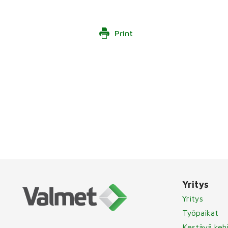
Print
Yritys
Yritys
Työpaikat
Kestävä keh