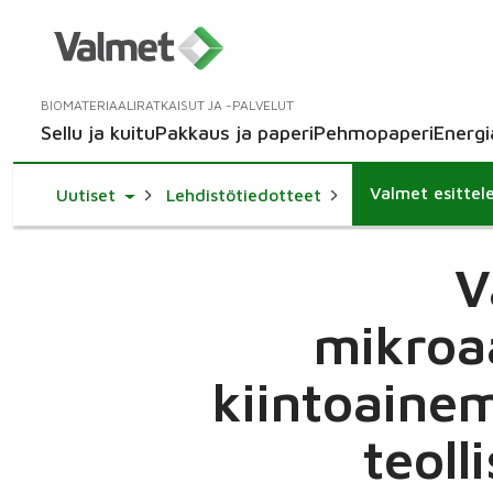
BIOMATERIAALIRATKAISUT JA -PALVELUT
Sellu ja kuitu
Pakkaus ja paperi
Pehmopaperi
Energi
Toggle Dropdown
Uutiset
Lehdistötiedotteet
V
mikroa
kiintoaine
teoll