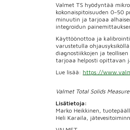
Valmet TS hyödyntää mikroa
kokonaispitoisuuden 0–50 pr
minuutin ja tarjoaa alhaise
integroidun painemittauksen
Käyttöönottoa ja kalibroint
varustetulla ohjausyksiköll
diagnostiikkojen ja teollis
tarjoaa helposti opittavan j
Lue lisää:
https://www.val
Valmet Total Solids Measur
Lisätietoja:
Marko Heikkinen, tuotepääl
Heli Karaila, jätevesitoimi
VALMET