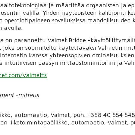
altoteknologiaa ja määrittää orgaanisten ja ep
osentin välillä. Yhden näytepisteen kalibrointi
n operointipaineen sovelluksissa mahdollisuuden
 avulla.
ia on parannettu Valmet Bridge -käyttöliittymällä
ä, joka on suunniteltu käytettäväksi Valmetin mit
en internetin kanssa yhteensopivien ominaisuuksie
a intuitiivisen pääsyn mittaustoimintoihin ja Val
met.com/valmetts
ement -mittaus
likkö, automaatio, Valmet, puh. +358 40 554 548
nnan liiketoimintapäällikkö, automaatio, Valmet,