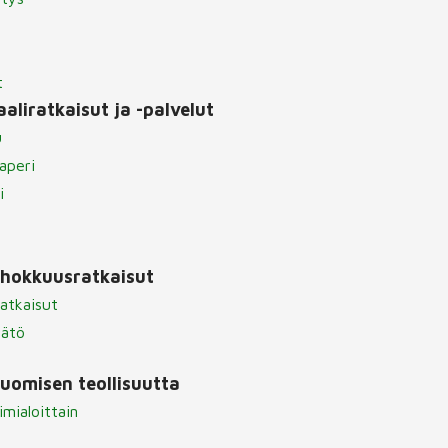
t
aliratkaisut ja -palvelut
u
aperi
i
ehokkuusratkaisut
atkaisut
äätö
omisen teollisuutta
imialoittain