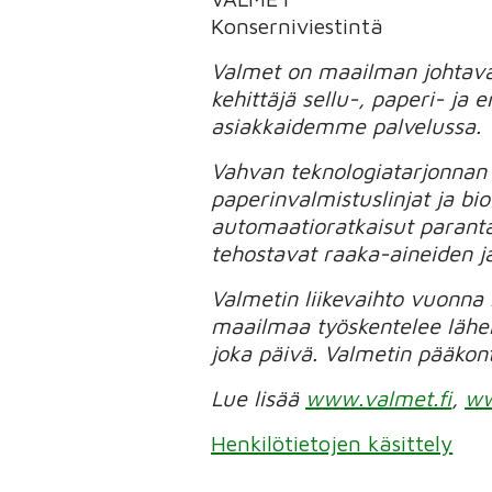
Konserniviestintä
Valmet on maailman johtava 
kehittäjä sellu-, paperi- ja
asiakkaidemme palvelussa.
Vahvan teknologiatarjonnan
paperinvalmistuslinjat ja bio
automaatioratkaisut parant
tehostavat raaka-aineiden j
Valmetin liikevaihto vuonna
maailmaa työskentelee lähe
joka päivä. Valmetin pääkont
Lue lisää
www.valmet.fi
,
ww
Henkilötietojen käsittely