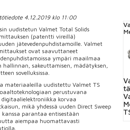
ötiedote 4.12.2019 klo 11:00
Va
sin uudistetun Valmet Total Solids
M
ttauksen (patentti vireillä)
suuden jätevedenpuhdistamoille. Valmet
mittaukset ovat saavuttaneet
edenpuhdistamoissa ympäri maailmaa
 hallinnan, sakeuttamisen, mädätyksen,
tteen sovelluksissa.
V
ja materiaaleilla uudistettu Valmet TS
t
roaaltoteknologiaan perustuvana
Va
digitaalielektroniikka korvaa
M
kaisun, mikä yhdessä uuden Direct Sweep
T
n kanssa parantaa entisestään
kuutta aiempaa huomattavasti
iolla.