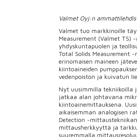
Valmet Oyj:n ammattilehdist
Valmet tuo markkinoille täy
Measurement (Valmet TS) -mi
yhdyskuntapuolen ja teolli
Total Solids Measurement -
erinomaisen maineen jätev
kiintoaineiden pumppauksen
vedenpoiston ja kuivatun lie
Nyt uusimmilla tekniikoilla 
jatkaa alan johtavana mik
kiintoainemittauksena. Uusi 
aikaisemman analogisen rat
Detection -mittaustekniika
mittausherkkyyttä ja tark
suuremmalla mittausresoluut