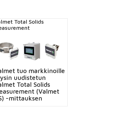
lmet Total Solids
easurement
almet tuo markkinoille
äysin uudistetun
lmet Total Solids
easurement (Valmet
S) -mittauksen