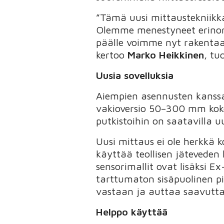
”Tämä uusi mittaustekniikka
Olemme menestyneet erinoma
päälle voimme nyt rakentaa
kertoo
Marko Heikkinen
, tu
Uusia sovelluksia
Aiempien asennusten kanssa
vakioversio 50–300 mm kok
putkistoihin on saatavilla u
Uusi mittaus ei ole herkkä k
käyttää teollisen jäteveden
sensorimallit ovat lisäksi 
tarttumaton sisäpuolinen 
vastaan ja auttaa saavut
Helppo käyttää