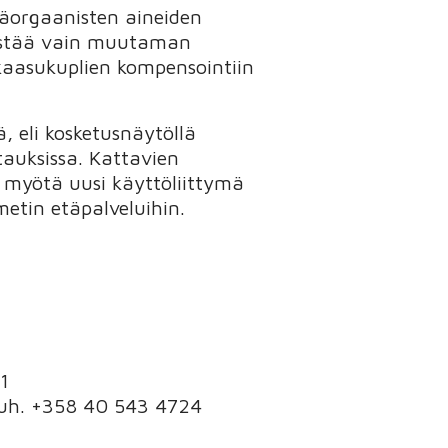
äorgaanisten aineiden
 kestää vain muutaman
 kaasukuplien kompensointiin
, eli kosketusnäytöllä
tauksissa. Kattavien
n myötä uusi käyttöliittymä
metin etäpalveluihin.
1
 puh. +358 40 543 4724