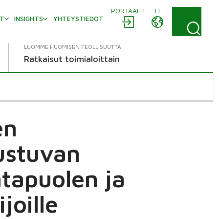
PORTAALIT
FI
AT
INSIGHTS
YHTEYSTIEDOT
LUOMME HUOMISEN TEOLLISUUTTA
Ratkaisut toimialoittain
en
ustuvan
tapuolen ja
joille