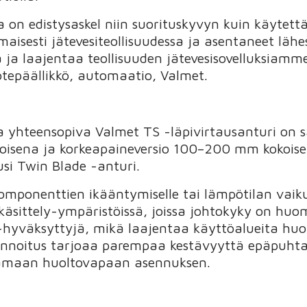
 on edistysaskel niin suorituskyvyn kuin käytett
isesti jätevesiteollisuudessa ja asentaneet läh
 ja laajentaa teollisuuden jätevesisovelluksiam
otepäällikkö, automaatio, Valmet.
 yhteensopiva Valmet TS -läpivirtausanturi on sa
oisena ja korkeapaineversio 100–200 mm kokois
usi Twin Blade -anturi.
omponenttien ikääntymiselle tai lämpötilan vaikut
 käsittely-ympäristöissä, joissa johtokyky on huo
Ex-hyväksyttyjä, mikä laajentaa käyttöalueita hu
pinnoitus tarjoaa parempaa kestävyyttä epäpuht
tamaan huoltovapaan asennuksen.