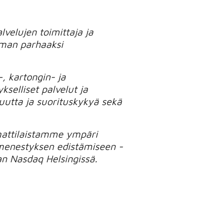
velujen toimittaja ja
ilman parhaaksi
, kartongin- ja
kselliset palvelut ja
utta ja suorituskykyä sekä
mmattilaistamme ympäri
menestyksen edistämiseen -
an Nasdaq Helsingissä.