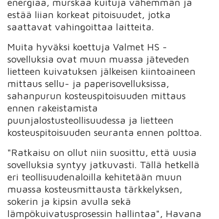
energiaa, murskaa kuituja vähemmän ja
estää liian korkeat pitoisuudet, jotka
saattavat vahingoittaa laitteita.
Muita hyväksi koettuja Valmet HS -
sovelluksia ovat muun muassa jäteveden
lietteen kuivatuksen jälkeisen kiintoaineen
mittaus sellu- ja paperisovelluksissa,
sahanpurun kosteuspitoisuuden mittaus
ennen rakeistamista
puunjalostusteollisuudessa ja lietteen
kosteuspitoisuuden seuranta ennen polttoa.
"Ratkaisu on ollut niin suosittu, että uusia
sovelluksia syntyy jatkuvasti. Tällä hetkellä
eri teollisuudenaloilla kehitetään muun
muassa kosteusmittausta tärkkelyksen,
sokerin ja kipsin avulla sekä
lämpökuivatusprosessin hallintaa", Havana