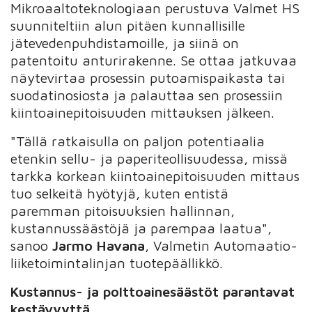
Mikroaaltoteknologiaan perustuva Valmet HS
suunniteltiin alun pitäen kunnallisille
jätevedenpuhdistamoille, ja siinä on
patentoitu anturirakenne. Se ottaa jatkuvaa
näytevirtaa prosessin putoamispaikasta tai
suodatinosiosta ja palauttaa sen prosessiin
kiintoainepitoisuuden mittauksen jälkeen.
"Tällä ratkaisulla on paljon potentiaalia
etenkin sellu- ja paperiteollisuudessa, missä
tarkka korkean kiintoainepitoisuuden mittaus
tuo selkeitä hyötyjä, kuten entistä
paremman pitoisuuksien hallinnan,
kustannussäästöjä ja parempaa laatua",
sanoo
Jarmo Havana
, Valmetin Automaatio-
liiketoimintalinjan tuotepäällikkö.
Kustannus- ja polttoainesäästöt parantavat
kestävyyttä