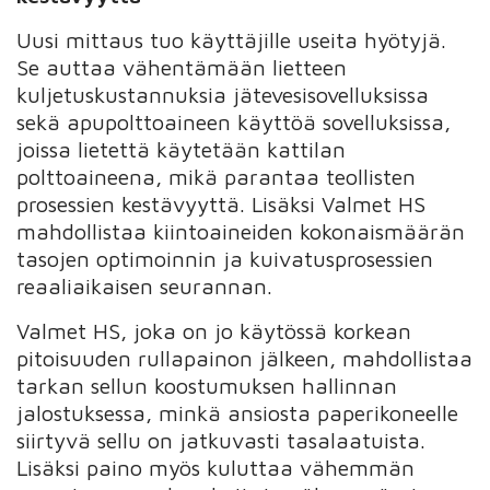
Uusi mittaus tuo käyttäjille useita hyötyjä.
Se auttaa vähentämään lietteen
kuljetuskustannuksia jätevesisovelluksissa
sekä apupolttoaineen käyttöä sovelluksissa,
joissa lietettä käytetään kattilan
polttoaineena, mikä parantaa teollisten
prosessien kestävyyttä. Lisäksi Valmet HS
mahdollistaa kiintoaineiden kokonaismäärän
tasojen optimoinnin ja kuivatusprosessien
reaaliaikaisen seurannan.
Valmet HS, joka on jo käytössä korkean
pitoisuuden rullapainon jälkeen, mahdollistaa
tarkan sellun koostumuksen hallinnan
jalostuksessa, minkä ansiosta paperikoneelle
siirtyvä sellu on jatkuvasti tasalaatuista.
Lisäksi paino myös kuluttaa vähemmän