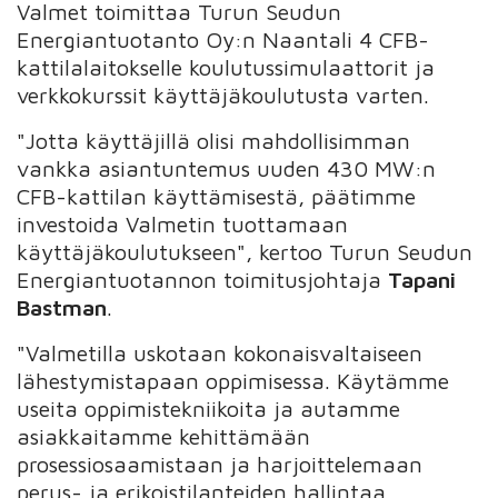
Valmet toimittaa Turun Seudun
Energiantuotanto Oy:n Naantali 4 CFB-
kattilalaitokselle koulutussimulaattorit ja
verkkokurssit käyttäjäkoulutusta varten.
"Jotta käyttäjillä olisi mahdollisimman
vankka asiantuntemus uuden 430 MW:n
CFB-kattilan käyttämisestä, päätimme
investoida Valmetin tuottamaan
käyttäjäkoulutukseen", kertoo Turun Seudun
Energiantuotannon toimitusjohtaja
Tapani
Bastman
.
"Valmetilla uskotaan kokonaisvaltaiseen
lähestymistapaan oppimisessa. Käytämme
useita oppimistekniikoita ja autamme
asiakkaitamme kehittämään
prosessiosaamistaan ja harjoittelemaan
perus- ja erikoistilanteiden hallintaa