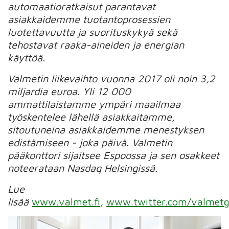
automaatioratkaisut parantavat
asiakkaidemme tuotantoprosessien
luotettavuutta ja suorituskykyä sekä
tehostavat raaka-aineiden ja energian
käyttöä.
Valmetin liikevaihto vuonna 2017 oli noin 3,2
miljardia euroa. Yli 12 000
ammattilaistamme ympäri maailmaa
työskentelee lähellä asiakkaitamme,
sitoutuneina asiakkaidemme menestyksen
edistämiseen - joka päivä. Valmetin
pääkonttori sijaitsee Espoossa ja sen osakkeet
noteerataan Nasdaq Helsingissä.
Lue
lisää
www.valmet.fi
,
www.twitter.com/valmetg