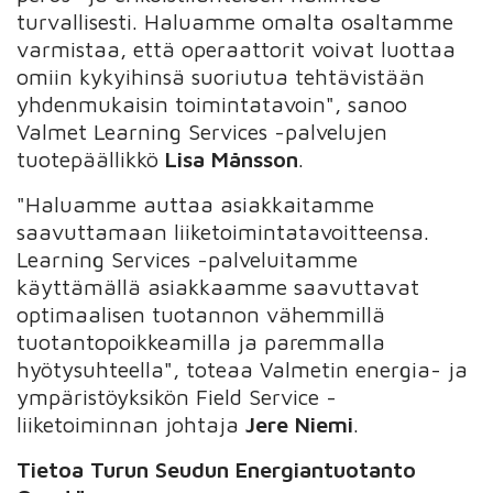
turvallisesti. Haluamme omalta osaltamme
varmistaa, että operaattorit voivat luottaa
omiin kykyihinsä suoriutua tehtävistään
yhdenmukaisin toimintatavoin", sanoo
Valmet Learning Services -palvelujen
tuotepäällikkö
Lisa Månsson
.
"Haluamme auttaa asiakkaitamme
saavuttamaan liiketoimintatavoitteensa.
Learning Services -palveluitamme
käyttämällä asiakkaamme saavuttavat
optimaalisen tuotannon vähemmillä
tuotantopoikkeamilla ja paremmalla
hyötysuhteella", toteaa Valmetin energia- ja
ympäristöyksikön Field Service -
liiketoiminnan johtaja
Jere Niemi
.
Tietoa Turun Seudun Energiantuotanto