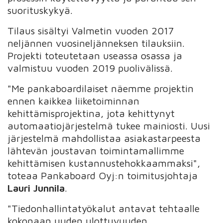
suorituskykyä.
Tilaus sisältyi Valmetin vuoden 2017
neljännen vuosineljänneksen tilauksiin.
Projekti toteutetaan useassa osassa ja
valmistuu vuoden 2019 puolivälissä.
"Me pankaboardilaiset näemme projektin
ennen kaikkea liiketoiminnan
kehittämisprojektina, jota kehittynyt
automaatiojärjestelmä tukee mainiosti. Uusi
järjestelmä mahdollistaa asiakastarpeesta
lähtevän joustavan toimintamallimme
kehittämisen kustannustehokkaammaksi",
toteaa Pankaboard Oyj:n toimitusjohtaja
Lauri Junnila
.
"Tiedonhallintatyökalut antavat tehtaalle
kokonaan uuden ulottuvuuden