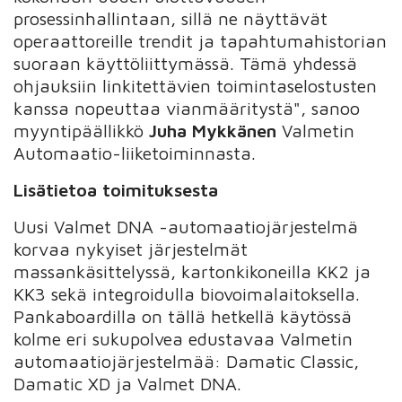
prosessinhallintaan, sillä ne näyttävät
operaattoreille trendit ja tapahtumahistorian
suoraan käyttöliittymässä. Tämä yhdessä
ohjauksiin linkitettävien toimintaselostusten
kanssa nopeuttaa vianmääritystä", sanoo
myyntipäällikkö
Juha Mykkänen
Valmetin
Automaatio-liiketoiminnasta.
Lisätietoa toimituksesta
Uusi Valmet DNA -automaatiojärjestelmä
korvaa nykyiset järjestelmät
massankäsittelyssä, kartonkikoneilla KK2 ja
KK3 sekä integroidulla biovoimalaitoksella.
Pankaboardilla on tällä hetkellä käytössä
kolme eri sukupolvea edustavaa Valmetin
automaatiojärjestelmää: Damatic Classic,
Damatic XD ja Valmet DNA.