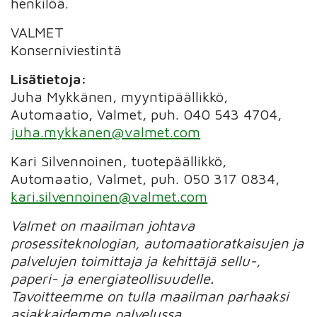
henkilöä.
VALMET
Konserniviestintä
Lisätietoja:
Juha Mykkänen, myyntipäällikkö,
Automaatio, Valmet, puh. 040 543 4704,
juha.mykkanen@valmet.com
Kari Silvennoinen, tuotepäällikkö,
Automaatio, Valmet, puh. 050 317 0834,
kari.silvennoinen@valmet.com
Valmet on maailman johtava
prosessiteknologian, automaatioratkaisujen ja
palvelujen toimittaja ja kehittäjä sellu-,
paperi- ja energiateollisuudelle.
Tavoitteemme on tulla maailman parhaaksi
asiakkaidemme palvelussa.