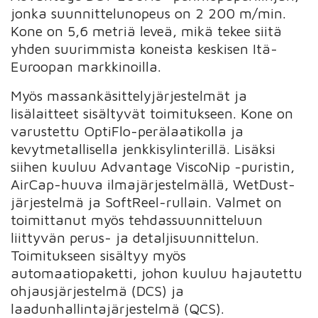
jonka suunnittelunopeus on 2 200 m/min.
Kone on 5,6 metriä leveä, mikä tekee siitä
yhden suurimmista koneista keskisen Itä-
Euroopan markkinoilla.
Myös massankäsittelyjärjestelmät ja
lisälaitteet sisältyvät toimitukseen. Kone on
varustettu OptiFlo-perälaatikolla ja
kevytmetallisella jenkkisylinterillä. Lisäksi
siihen kuuluu Advantage ViscoNip -puristin,
AirCap-huuva ilmajärjestelmällä, WetDust-
järjestelmä ja SoftReel-rullain. Valmet on
toimittanut myös tehdassuunnitteluun
liittyvän perus- ja detaljisuunnittelun.
Toimitukseen sisältyy myös
automaatiopaketti, johon kuuluu hajautettu
ohjausjärjestelmä (DCS) ja
laadunhallintajärjestelmä (QCS).