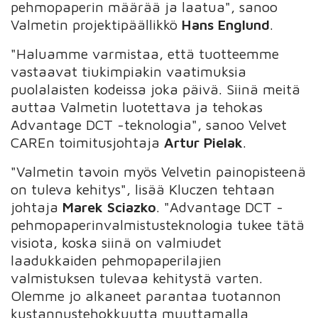
pehmopaperin määrää ja laatua", sanoo
Valmetin projektipäällikkö
Hans Englund
.
"Haluamme varmistaa, että tuotteemme
vastaavat tiukimpiakin vaatimuksia
puolalaisten kodeissa joka päivä. Siinä meitä
auttaa Valmetin luotettava ja tehokas
Advantage DCT -teknologia", sanoo Velvet
CAREn toimitusjohtaja
Artur Pielak
.
"Valmetin tavoin myös Velvetin painopisteenä
on tuleva kehitys", lisää Kluczen tehtaan
johtaja
Marek Sciazko
. "Advantage DCT -
pehmopaperinvalmistusteknologia tukee tätä
visiota, koska siinä on valmiudet
laadukkaiden pehmopaperilajien
valmistuksen tulevaa kehitystä varten.
Olemme jo alkaneet parantaa tuotannon
kustannustehokkuutta muuttamalla