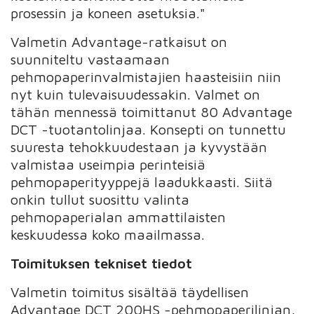
prosessin ja koneen asetuksia."
Valmetin Advantage-ratkaisut on
suunniteltu vastaamaan
pehmopaperinvalmistajien haasteisiin niin
nyt kuin tulevaisuudessakin. Valmet on
tähän mennessä toimittanut 80 Advantage
DCT -tuotantolinjaa. Konsepti on tunnettu
suuresta tehokkuudestaan ja kyvystään
valmistaa useimpia perinteisiä
pehmopaperityyppejä laadukkaasti. Siitä
onkin tullut suosittu valinta
pehmopaperialan ammattilaisten
keskuudessa koko maailmassa.
Toimituksen tekniset tiedot
Valmetin toimitus sisältää täydellisen
Advantage DCT 200HS -pehmopaperilinjan,