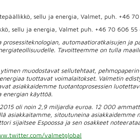
epäällikkö, sellu ja energia, Valmet, puh. +46 7
kkö, sellu ja energia, Valmet puh. +46 70 606 55
prosessiteknologian, automaatioratkaisujen ja pal
 energiateollisuudelle. Tavoitteemme on tulla maa
 ytimen muodostavat sellutehtaat, pehmopaperin-
energiaa tuottavat voimalaitokset. Valmetin edisty
avat asiakkaidemme tuotantoprosessien luotettavu
a energian käyttöä.
 2015 oli noin 2,9 miljardia euroa. 12 000 amma
llä asiakkaitamme, sitoutuneina asiakkaidemme 
tori sijaitsee Espoossa ja sen osakkeet noteerata
w.twitter.com/valmetglobal