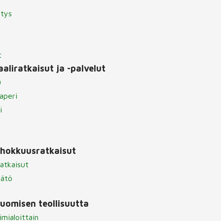
itys
t
aliratkaisut ja -palvelut
u
aperi
i
ehokkuusratkaisut
atkaisut
äätö
omisen teollisuutta
imialoittain