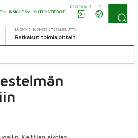
PORTAALIT
FI
AT
INSIGHTS
YHTEYSTIEDOT
LUOMME HUOMISEN TEOLLISUUTTA
Ratkaisut toimialoittain
jestelmän
iin
galiin. Kaikkien aikojen