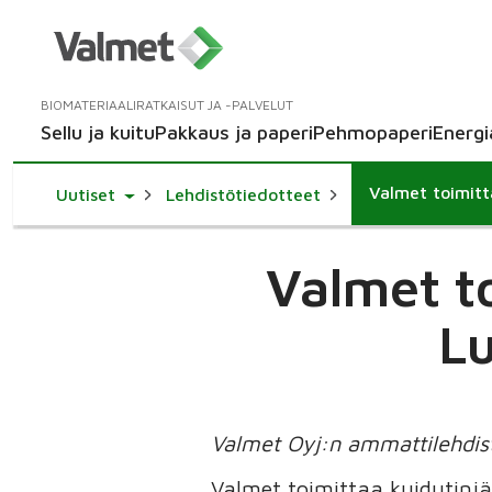
BIOMATERIAALIRATKAISUT JA -PALVELUT
Sellu ja kuitu
Pakkaus ja paperi
Pehmopaperi
Energi
Valmet toimitta
Toggle Dropdown
Uutiset
Lehdistötiedotteet
Valmet t
Lu
Valmet Oyj:n ammattilehdist
Valmet toimittaa kuidutinjä