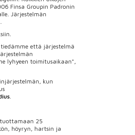
006 Finsa Groupin Padronin
lle. Järjestelmän
.
siin.
 tiedämme että järjestelmä
 Järjestelmän
e lyhyeen toimitusaikaan",
injärjestelmän, kun
us
dius
.
u tuottamaan 25
ön, höyryn, hartsin ja