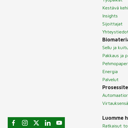
Kestävä keh
Insights
Sijoittajat
Yhteystiedo
Biomateria
Sellu ja kuit
Pakkaus ja p
Pehmopaper
Energia
Palvelut
Prosessit
Automaatior
Virtauksens
Luomme hu
Ratkaisut to