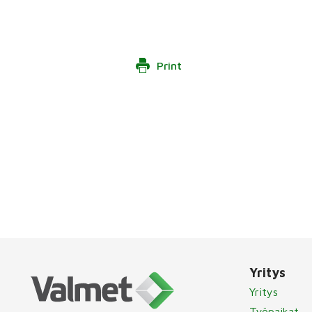
Print
Yritys
Yritys
Työpaikat