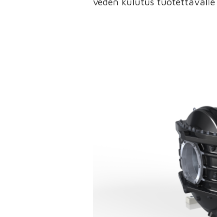
veden kulutus tuotettavalle 