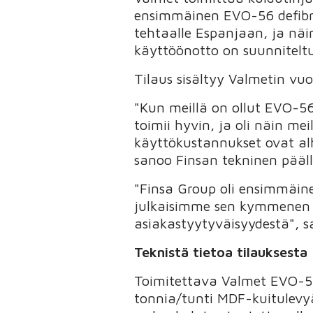
ensimmäinen EVO-56 defibra
tehtaalle Espanjaan, ja näi
käyttöönotto on suunniteltu
Tilaus sisältyy Valmetin vu
"Kun meillä on ollut EVO-5
toimii hyvin, ja oli näin me
käyttökustannukset ovat a
sanoo Finsan tekninen pääl
"Finsa Group oli ensimmäine
julkaisimme sen kymmenen v
asiakastyytyväisyydestä", 
Teknistä tietoa tilauksesta
Toimitettava Valmet EVO-56
tonnia/tunti MDF-kuitulevyä