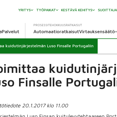
YRITYS
TYÖPAIKAT
KESTÄVÄ KEHITYS
SIJOITTAJ
PROSESSITEHOKKUUSRATKAISUT
a
Palvelut
Automaatioratkaisut
Virtauksensäätö
a kuidutinjärjestelmän Luso Finsalle Portugaliin
oimittaa kuidutinjär
so Finsalle Portugal
ötiedote 20.1.2017 klo 11.00
rjestelmän Luso Finsan kuitulevytehtaaseen Portu