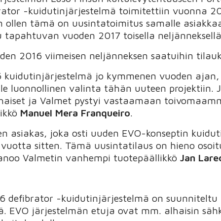
tor -kuidutinjärjestelmä toimitettiin vuonna 2
n ollen tämä on uusintatoimitus samalle asiakkaa
 tapahtuvan vuoden 2017 toisella neljänneksellä
oden 2016 viimeisen neljänneksen saatuihin tilauk
6 kuidutinjärjestelmä jo kymmenen vuoden ajan,
ille luonnollinen valinta tähän uuteen projektiin.
lhaiset ja Valmet pystyi vastaamaan toivomaamm
likkö
Manuel Mera Franqueiro
.
n asiakas, joka osti uuden EVO-konseptin kuidut
uotta sitten. Tämä uusintatilaus on hieno osoit
sanoo Valmetin vanhempi tuotepäällikkö
Jan Lare
 defibrator -kuidutinjärjestelmä on suunnitelt
. EVO järjestelmän etuja ovat mm. alhaisin sähk