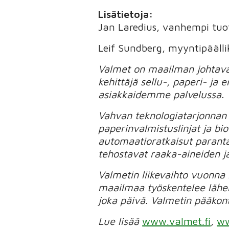
Lisätietoja:
Jan Laredius, vanhempi tuot
Leif Sundberg, myyntipäälli
Valmet on maailman johtava 
kehittäjä sellu-, paperi- ja
asiakkaidemme palvelussa.
Vahvan teknologiatarjonnan
paperinvalmistuslinjat ja bio
automaatioratkaisut parant
tehostavat raaka-aineiden j
Valmetin liikevaihto vuonna
maailmaa työskentelee lähe
joka päivä. Valmetin pääkont
Lue lisää
www.valmet.fi
,
ww