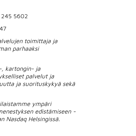
0 245 5602
 47
velujen toimittaja ja
ilman parhaaksi
, kartongin- ja
kselliset palvelut ja
utta ja suorituskykyä sekä
ttilaistamme ympäri
menestyksen edistämiseen -
an Nasdaq Helsingissä.