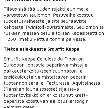
Tilaus sisältää uuden rejektijauhimella
varustetun seulomon. Pesuvaihe koostuu
suodatusvaiheesta ja sitä seuraavista
kahdesta TwinRoll-puristimesta. Seulomon ja
ruskean massan pesulaitoksen kapasiteetti on
1 250 ilmakuivattua tonnia päivässä.
Tietoa asiakkaasta Smurfit Kappa
Smurfit Kappa Cellulose du Pinon on
Euroopan johtavia paperinvalmistajia
pakkaustarkoitukseen suunnatun ja
ensiökuidusta valmistettavan paperin
tuotannon saralla. Facturessa, Aquitainessa
(Ranskan lounaisosassa) sijaitseva
tuotantoyksikkö on erikoistunut kraft-
paperista koostuvan aallotuskartongin
valmistukseen.