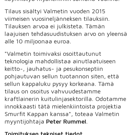
Tilaus sisältyi Valmetin vuoden 2015
viimeisen vuosineljänneksen tilauksiin.
Tilauksen arvoa ei julkisteta. Tämän
laajuisen tehdasuudistuksen arvo on yleensä
alle 10 miljoonaa euroa.
"Valmetin toimivaksi osoittautunut
teknologia mahdollistaa ainutlaatuiseen
keitto-, jauhatus- ja pesukonseptiin
pohjautuvan sellun tuotannon siten, että
sellun kappaluku pysyy korkeana. Tämä
tilaus on osoitus vahvuudestamme
kraftlainerin kuitulinjasektorilla. Odotamme
innokkaasti tätä mielenkiintoista projektia
Smurfit Kappan kanssa", toteaa Valmetin
myyntijohtaja
Peter Rummel
.
Toimituksen tekniset tiedot