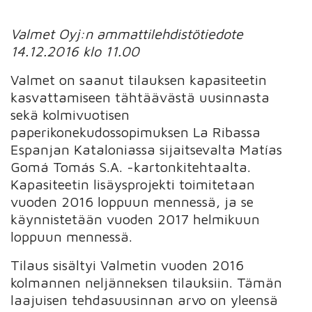
Valmet Oyj:n ammattilehdistötiedote
14.12.2016 klo 11.00
Valmet on saanut tilauksen kapasiteetin
kasvattamiseen tähtäävästä uusinnasta
sekä kolmivuotisen
paperikonekudossopimuksen La Ribassa
Espanjan Kataloniassa sijaitsevalta Matías
Gomá Tomás S.A. -kartonkitehtaalta.
Kapasiteetin lisäysprojekti toimitetaan
vuoden 2016 loppuun mennessä, ja se
käynnistetään vuoden 2017 helmikuun
loppuun mennessä.
Tilaus sisältyi Valmetin vuoden 2016
kolmannen neljänneksen tilauksiin. Tämän
laajuisen tehdasuusinnan arvo on yleensä