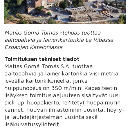
Matías Gomá Tomás -tehdas tuottaa
aaltopahvia ja lainerikartonkia La Ribassa
Espanjan Kataloniassa
Toimituksen tekniset tiedot
Matías Gomá Tomás S.A. tuottaa
aaltopahvia ja lainerikartonkia viisi metriä
leveällä kartonkikoneella, jonka
huippunopeus on 350 m/min. Kapasiteetin
lisäyksen toimituslaajuuteen sisältyvät uusi
pick-up-huopakierto, rei'itetyt huopaimurin
kannet, huuvan ilmastoinnin uusinta, höyry-
ja lauhdejärjestelmän uusinta sekä
lisäkuivatussylinterit.