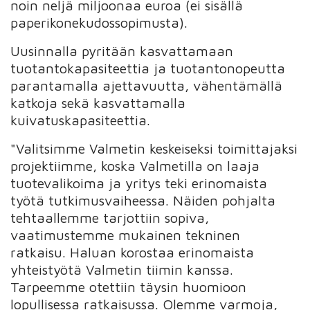
noin neljä miljoonaa euroa (ei sisällä
paperikonekudossopimusta).
Uusinnalla pyritään kasvattamaan
tuotantokapasiteettia ja tuotantonopeutta
parantamalla ajettavuutta, vähentämällä
katkoja sekä kasvattamalla
kuivatuskapasiteettia.
"Valitsimme Valmetin keskeiseksi toimittajaksi
projektiimme, koska Valmetilla on laaja
tuotevalikoima ja yritys teki erinomaista
työtä tutkimusvaiheessa. Näiden pohjalta
tehtaallemme tarjottiin sopiva,
vaatimustemme mukainen tekninen
ratkaisu. Haluan korostaa erinomaista
yhteistyötä Valmetin tiimin kanssa.
Tarpeemme otettiin täysin huomioon
lopullisessa ratkaisussa. Olemme varmoja,