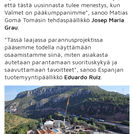
että tästä uusinnasta tulee menestys, kun
Valmet on pääkumppanimme", sanoo Matías
Gomá Tomásin tehdaspäällikkö
Josep Maria
Grau
.
"Tässä laajassa parannusprojektissa
pääsemme todella näyttämään
osaamistamme siinä, miten asiakasta
autetaan parantamaan suorituskykyä ja
saavuttamaan tavoitteet", sanoo Espanjan
tuotemyyntipäällikkö
Eduardo Ruiz
.