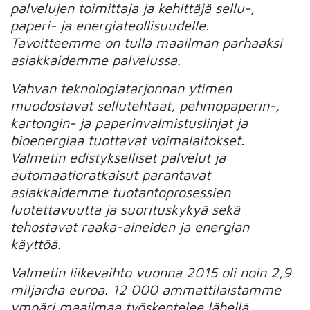
palvelujen toimittaja ja kehittäjä sellu-,
paperi- ja energiateollisuudelle.
Tavoitteemme on tulla maailman parhaaksi
asiakkaidemme palvelussa.
Vahvan teknologiatarjonnan ytimen
muodostavat sellutehtaat, pehmopaperin-,
kartongin- ja paperinvalmistuslinjat ja
bioenergiaa tuottavat voimalaitokset.
Valmetin edistykselliset palvelut ja
automaatioratkaisut parantavat
asiakkaidemme tuotantoprosessien
luotettavuutta ja suorituskykyä sekä
tehostavat raaka-aineiden ja energian
käyttöä.
Valmetin liikevaihto vuonna 2015 oli noin 2,9
miljardia euroa. 12 000 ammattilaistamme
ympäri maailmaa työskentelee lähellä