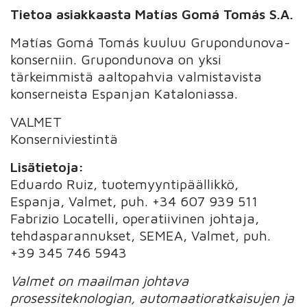
Tietoa asiakkaasta Matías Gomá Tomás S.A.
Matías Gomá Tomás kuuluu Grupondunova-
konserniin. Grupondunova on yksi
tärkeimmistä aaltopahvia valmistavista
konserneista Espanjan Kataloniassa.
VALMET
Konserniviestintä
Lisätietoja:
Eduardo Ruiz, tuotemyyntipäällikkö,
Espanja, Valmet, puh. +34 607 939 511
Fabrizio Locatelli, operatiivinen johtaja,
tehdasparannukset, SEMEA, Valmet, puh.
+39 345 746 5943
Valmet on maailman johtava
prosessiteknologian, automaatioratkaisujen ja