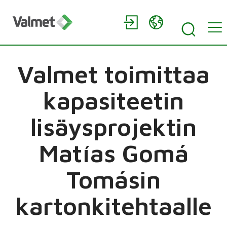
Valmet toimittaa
kapasiteetin
lisäysprojektin
Matías Gomá
Tomásin
kartonkitehtaalle