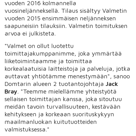
vuoden 2016 kolmannella
vuosineljänneksellä. Tilaus sisältyy Valmetin
vuoden 2015 ensimmäisen neljänneksen
saapuneisiin tilauksiin. Valmetin toimituksen
arvoa ei julkisteta.
"Valmet on ollut luotettu
toimittajakumppanimme, joka ymmärtää
liiketoimintaamme ja toimittaa
korkealaatuisia laitteistoja ja palveluja, jotka
auttavat yhtiötämme menestymään", sanoo
Domtarin alueen 2 tuotantojohtaja
Jack
Bray
. "Teemme mielellämme yhteistyötä
sellaisen toimittajan kanssa, joka sitoutuu
meidän tavoin turvallisuuteen, kestävään
kehitykseen ja korkeaan suorituskykyyn
maailmanluokan kuitutuotteiden
valmistuksessa."