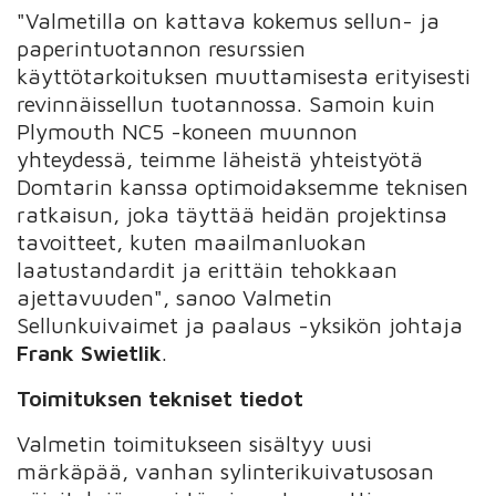
"Valmetilla on kattava kokemus sellun- ja
paperintuotannon resurssien
käyttötarkoituksen muuttamisesta erityisesti
revinnäissellun tuotannossa. Samoin kuin
Plymouth NC5 -koneen muunnon
yhteydessä, teimme läheistä yhteistyötä
Domtarin kanssa optimoidaksemme teknisen
ratkaisun, joka täyttää heidän projektinsa
tavoitteet, kuten maailmanluokan
laatustandardit ja erittäin tehokkaan
ajettavuuden", sanoo Valmetin
Sellunkuivaimet ja paalaus -yksikön johtaja
Frank Swietlik
.
Toimituksen tekniset tiedot
Valmetin toimitukseen sisältyy uusi
märkäpää, vanhan sylinterikuivatusosan