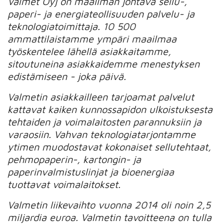
Valmet Oyj on maailman johtava sellu-,
paperi- ja energiateollisuuden palvelu- ja
teknologiatoimittaja. 10 500
ammattilaistamme ympäri maailmaa
työskentelee lähellä asiakkaitamme,
sitoutuneina asiakkaidemme menestyksen
edistämiseen - joka päivä.
Valmetin asiakkailleen tarjoamat palvelut
kattavat kaiken kunnossapidon ulkoistuksesta
tehtaiden ja voimalaitosten parannuksiin ja
varaosiin. Vahvan teknologiatarjontamme
ytimen muodostavat kokonaiset sellutehtaat,
pehmopaperin-, kartongin- ja
paperinvalmistuslinjat ja bioenergiaa
tuottavat voimalaitokset.
Valmetin liikevaihto vuonna 2014 oli noin 2,5
miljardia euroa. Valmetin tavoitteena on tulla