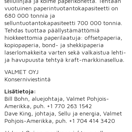
sellulinjaa ja kolme paperikonetta. Tehtaan
vuotuinen paperintuotantokapasiteetti on
680 000 tonnia ja
selluntuotantokapasiteetti 700 000 tonnia.
Tehdas tuottaa päällystämättömiä
hiokkeettomia paperilaatuja: offsetpaperia,
kopiopaperia, bond- ja shekkipaperia
laserlomakkeita varten sekä valkaistua lehti-
ja havupuusta tehtyä kraft-markkinasellua.
VALMET OYJ
Konserniviestintä
Lisätietoja:
Bill Bohn, aluejohtaja, Valmet Pohjois-
Amerikka, puh. +1 770 263 1542
Dave King, johtaja, Sellu ja energia, Valmet
Pohjois-Amerikka, puh. +1 704 414 3420