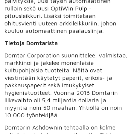
päivityksiä, uusi täysin automaattinen
rullain sekä uusi OptiWin Pulp -
pituusleikkuri. Lisäksi toimitetaan
ohitusvienti uuteen arkkileikkuriin, johon
kuuluu automaattinen paalauslinja.
Tietoja Domtarista
Domtar Corporation suunnittelee, valmistaa,
markkinoi ja jakelee monenlaisia
kuitupohjaisia tuotteita. Näitä ovat
viestintään käytetyt paperit, erikois- ja
pakkauspaperit sekä imukykyiset
hygieniatuotteet. Vuonna 2013 Domtarin
liikevaihto oli 5,4 miljardia dollaria ja
myyntiä noin 50 maahan. Yhtiöllä on noin
10 000 työntekijää.
Domtarin Ashdownin tehtaalla on kolme